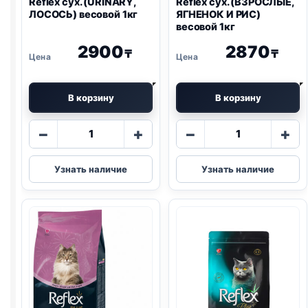
Reflex сух. (
URINARY
,
Reflex сух. (ВЗРОСЛЫЕ,
ЛОСОСЬ) весовой 1кг
ЯГНЕНОК И РИС)
весовой 1кг
2900
2870
₸
₸
В корзину
В корзину
Количество
Количество
−
+
−
+
товара
товара
Reflex
Reflex
Узнать наличие
Узнать наличие
сух.
сух.
(
URINARY
,
(ВЗРОСЛЫЕ,
ЛОСОСЬ)
ЯГНЕНОК
весовой
И
1кг
РИС)
весовой
1кг