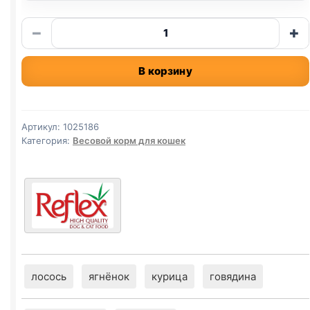
Количество
−
+
товара
Reflex
В корзину
сух.
(КОТЯТА,
КУРИЦА)
весовой
Артикул:
1025186
1кг
Категория:
Весовой корм для кошек
лосось
ягнёнок
курица
говядина