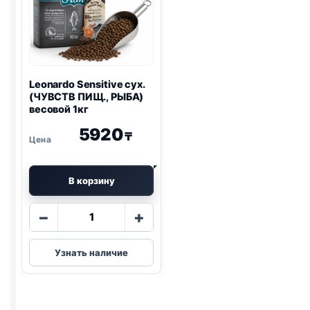
Leonardo Sensitive сух.
(ЧУВСТВ ПИЩ., РЫБА)
весовой 1кг
5920
₸
В корзину
Количество
−
+
товара
Leonardo
Узнать наличие
Sensitive
сух.
(ЧУВСТВ
ПИЩ.,