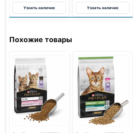
Reflex
Reflex
Узнать наличие
Узнать наличие
сух.
сух.
(ВЗРОСЛЫЕ,
(ВЗРОСЛЫЕ,
ВЫВОД
URINARY
)
ШЕРСТИ)
1,5кг
1,5кг
Похожие товары