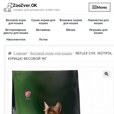
ZooZver.OK
Меню
товары для домашних животных
Весовой корм
Сухие корма для
Влажные корма
Лакомства для
На главную
для кошек
кошек
для кошек
кошек
Ветеринарные
Витамины
Миски
Игрушки для
диеты для кошек
кошек
Каталог
Наполнители
Лотки
Наши магазины
Главная
Весовой корм для кошек
REFLEX СУХ. (КОТЯТА,
КУРИЦА) ВЕСОВОЙ 1КГ
Вакансии