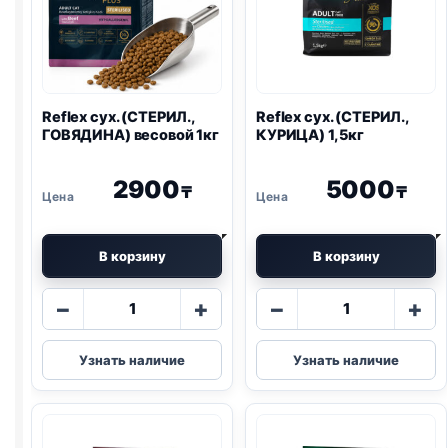
Reflex сух. (СТЕРИЛ.,
Reflex сух. (СТЕРИЛ.,
ГОВЯДИНА) весовой 1кг
КУРИЦА) 1,5кг
2900
5000
₸
₸
В корзину
В корзину
Количество
Количество
−
+
−
+
товара
товара
Reflex
Reflex
Узнать наличие
Узнать наличие
сух.
сух.
(СТЕРИЛ.,
(СТЕРИЛ.,
ГОВЯДИНА)
КУРИЦА)
весовой
1,5кг