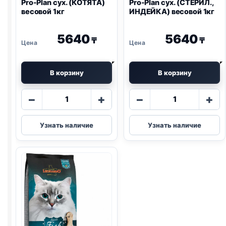
Pro-Plan
сух. (КОТЯТА)
Pro-Plan
сух. (СТЕРИЛ.,
весовой 1кг
ИНДЕЙКА) весовой 1кг
5640
5640
₸
₸
В корзину
В корзину
Количество
Количество
−
+
−
+
товара
товара
Pro-
Pro-
Узнать наличие
Узнать наличие
Plan
Plan
сух.
сух.
(КОТЯТА)
(СТЕРИЛ.,
весовой
ИНДЕЙКА)
1кг
весовой
1кг