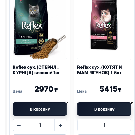
1кг
ЯГНЕНОК)
весовой
1кг
Reflex сух. (СТЕРИЛ.,
Reflex сух. (КОТЯТ И
КУРИЦА) весовой 1кг
МАМ, ЯГЕНОК) 1,5кг
2970
5415
₸
₸
В корзину
В корзину
Количество
Количество
−
+
товара
товара