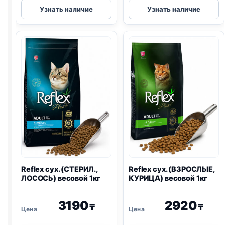
Reflex
Reflex
Узнать наличие
Узнать наличие
сух.
сух.
(СТЕРИЛ.,
(КОТЯТ
КУРИЦА)
И
весовой
МАМ,
1кг
ЯГЕНОК)
1,5кг
Reflex сух. (СТЕРИЛ.,
Reflex сух. (ВЗРОСЛЫЕ,
ЛОСОСЬ) весовой 1кг
КУРИЦА) весовой 1кг
3190
2920
₸
₸