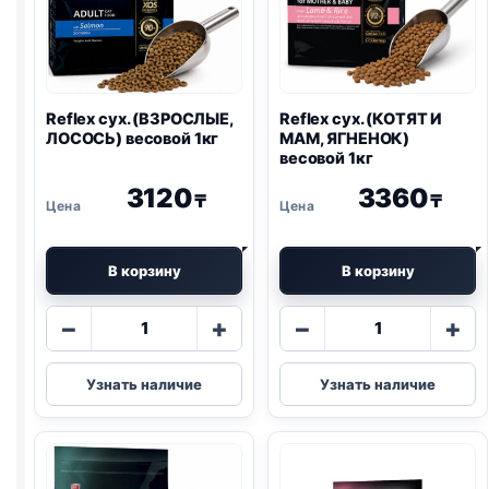
Reflex сух. (ВЗРОСЛЫЕ,
Reflex сух. (КОТЯТ И
ЛОСОСЬ) весовой 1кг
МАМ, ЯГНЕНОК)
весовой 1кг
3120
3360
₸
₸
В корзину
В корзину
Количество
Количество
−
+
−
+
товара
товара
Reflex
Reflex
Узнать наличие
Узнать наличие
сух.
сух.
(ВЗРОСЛЫЕ,
(КОТЯТ
ЛОСОСЬ)
И
весовой
МАМ,