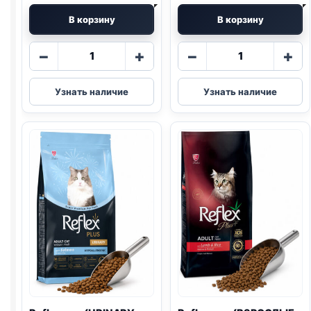
В корзину
В корзину
Количество
Количество
−
+
−
+
товара
товара
Reflex
Reflex
Узнать наличие
Узнать наличие
сух.
сух.
(СТЕРИЛ.,
(ВЗРОСЛЫЕ,
ЛОСОСЬ)
КУРИЦА)
весовой
весовой
1кг
1кг