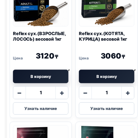
Reflex сух. (ВЗРОСЛЫЕ,
Reflex сух. (КОТЯТА,
ЛОСОСЬ) весовой 1кг
КУРИЦА) весовой 1кг
3120
3060
₸
₸
В корзину
В корзину
Количество
Количество
−
+
−
+
товара
товара
Reflex
Reflex
Узнать наличие
Узнать наличие
сух.
сух.
(ВЗРОСЛЫЕ,
(КОТЯТА,
ЛОСОСЬ)
КУРИЦА)
весовой
весовой