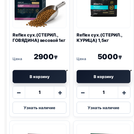
Reflex сух. (СТЕРИЛ.,
Reflex сух. (СТЕРИЛ.,
ГОВЯДИНА) весовой 1кг
КУРИЦА) 1,5кг
2900
5000
₸
₸
В корзину
В корзину
Количество
Количество
−
+
−
+
товара
товара
Reflex
Reflex
Узнать наличие
Узнать наличие
сух.
сух.
(СТЕРИЛ.,
(СТЕРИЛ.,
ГОВЯДИНА)
КУРИЦА)
весовой
1,5кг