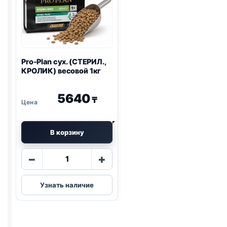
Pro-Plan
сух. (СТЕРИЛ.,
КРОЛИК) весовой 1кг
5640
₸
В корзину
Количество
−
+
товара
Pro-
Узнать наличие
Plan
сух.
(СТЕРИЛ.,
КРОЛИК)