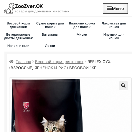
ZooZver.OK
Меню
товары для домашних животных
Весовой корм
Сухие корма для
Влажные корма
Лакомства для
На главную
для кошек
кошек
для кошек
кошек
Ветеринарные
Витамины
Миски
Игрушки для
диеты для кошек
кошек
Каталог
Наполнители
Лотки
Наши магазины
Главная
Весовой корм для кошек
REFLEX СУХ.
(ВЗРОСЛЫЕ, ЯГНЕНОК И РИС) ВЕСОВОЙ 1КГ
Вакансии