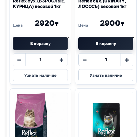
Reflex сух. (ВЗРОСЛЫЕ,
Reflex сух. (
URINARY
,
КУРИЦА) весовой 1кг
ЛОСОСЬ) весовой 1кг
2920
2900
₸
₸
В корзину
В корзину
Количество
Количество
−
+
−
+
товара
товара
Reflex
Reflex
Узнать наличие
Узнать наличие
сух.
сух.
(ВЗРОСЛЫЕ,
(
URINARY
,
КУРИЦА)
ЛОСОСЬ)
весовой
весовой
1кг
1кг