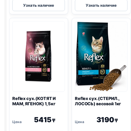
Reflex
Reflex
Узнать наличие
Узнать наличие
сух.
сух.
(КОТЯТ
(СТЕРИЛ.,
И
КУРИЦА)
МАМ,
весовой
ЯГНЕНОК)
1кг
весовой
1кг
Reflex сух. (КОТЯТ И
Reflex сух. (СТЕРИЛ.,
МАМ, ЯГЕНОК) 1,5кг
ЛОСОСЬ) весовой 1кг
5415
3190
₸
₸