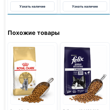
Reflex
Reflex
Узнать наличие
Узнать наличие
сух.
сух.
(ВЗРОСЛЫЕ,
(ВЗРОСЛЫЕ,
ВЫВОД
URINARY
)
ШЕРСТИ)
1,5кг
1,5кг
Похожие товары