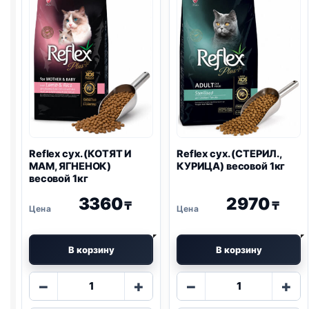
1кг
1кг
Reflex сух. (КОТЯТ И
Reflex сух. (СТЕРИЛ.,
МАМ, ЯГНЕНОК)
КУРИЦА) весовой 1кг
весовой 1кг
3360
2970
₸
₸
В корзину
В корзину
Количество
Количество
−
+
−
+
товара
товара