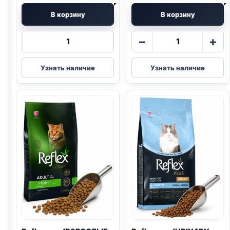
В корзину
В корзину
Количество
Количество
−
+
товара
товара
Reflex
Reflex
Узнать наличие
Узнать наличие
сух.
сух.
(КОТЯТ
(СТЕРИЛ.,
И
ЛОСОСЬ)
МАМ,
весовой
ЯГЕНОК)
1кг
1,5кг