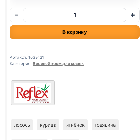
Количество
−
+
товара
Reflex
В корзину
сух.
(ВЗРОСЛЫЕ,
ЯГНЕНОК
И
Артикул:
1039121
РИС)
Категория:
Весовой корм для кошек
весовой
1кг
лосось
курица
ягнёнок
говядина