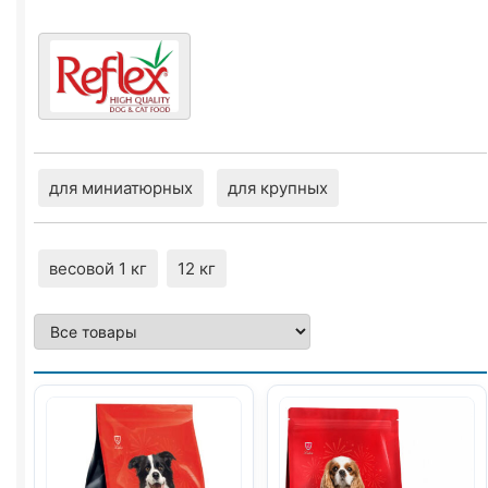
весовой
1кг
для миниатюрных
для крупных
весовой 1 кг
12 кг