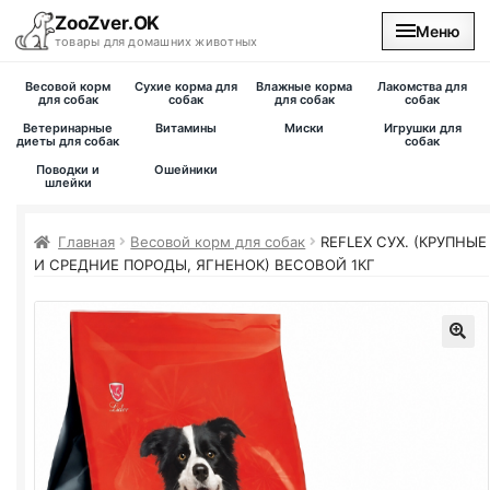
ZooZver.OK
Меню
товары для домашних животных
Весовой корм
Сухие корма для
Влажные корма
Лакомства для
На главную
для собак
собак
для собак
собак
Ветеринарные
Витамины
Миски
Игрушки для
диеты для собак
собак
Каталог
Поводки и
Ошейники
шлейки
Наши магазины
Главная
Весовой корм для собак
REFLEX СУХ. (КРУПНЫЕ
И СРЕДНИЕ ПОРОДЫ, ЯГНЕНОК) ВЕСОВОЙ 1КГ
Вакансии