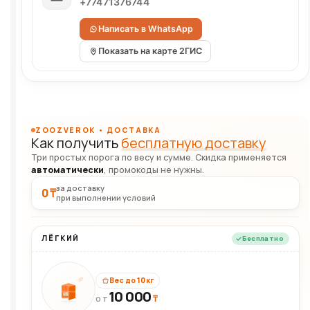
+77471376744
Написать в WhatsApp
Показать на карте 2ГИС
ZOOZVEROK • ДОСТАВКА
Как получить
бесплатную доставку
Три простых порога по весу и сумме. Скидка применяется
автоматически
, промокоды не нужны.
за доставку
0 ₸
при выполнении условий
ЛЁГКИЙ
Бесплатно
Вес до 10 кг
10 000
10кг
₸
ОТ