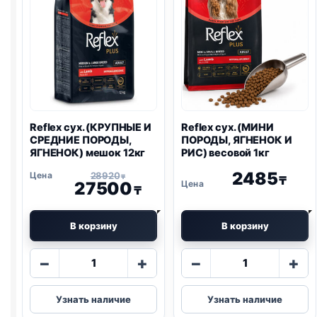
Reflex сух. (КРУПНЫЕ И
Reflex сух. (МИНИ
СРЕДНИЕ ПОРОДЫ,
ПОРОДЫ, ЯГНЕНОК И
ЯГНЕНОК) мешок 12кг
РИС) весовой 1кг
2485
28920
₸
₸
27500
₸
В корзину
В корзину
Количество
Количество
−
+
−
+
товара
товара
Reflex
Reflex
Узнать наличие
Узнать наличие
сух.
сух.