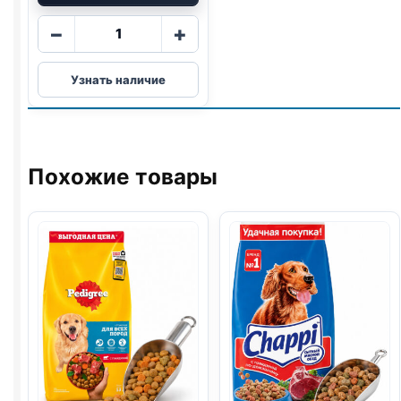
Количество
−
+
товара
Reflex
Узнать наличие
сух.
(КРУПНЫЕ
ПОРОДЫ,
ЯГНЕНОК)
весовой
Похожие товары
1кг