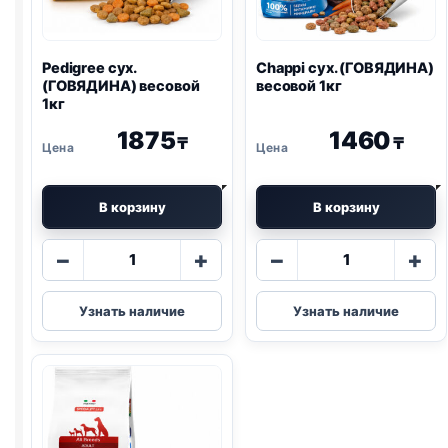
Pedigree сух.
Chappi сух. (ГОВЯДИНА)
(ГОВЯДИНА) весовой
весовой 1кг
1кг
1875
1460
₸
₸
В корзину
В корзину
Количество
Количество
−
+
−
+
товара
товара
Pedigree
Chappi
Узнать наличие
Узнать наличие
сух.
сух.
(ГОВЯДИНА)
(ГОВЯДИНА)
весовой
весовой
1кг
1кг