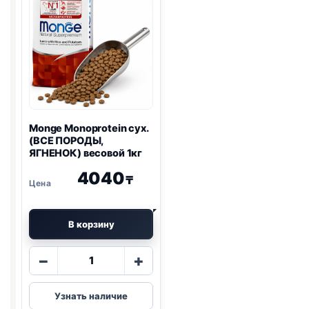
Monge Monoprotein сух.
(ВСЕ ПОРОДЫ,
ЯГНЕНОК) весовой 1кг
4040
₸
В корзину
Количество
−
+
товара
Monge
Узнать наличие
Monoprotein