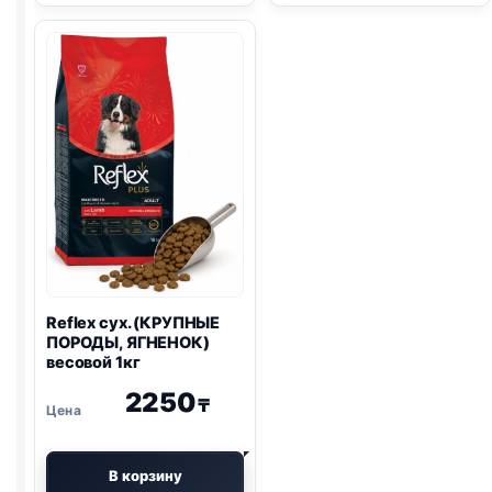
(КРУПНЫЕ
(МИНИ
И
ПОРОДЫ,
СРЕДНИЕ
ЯГНЕНОК
ПОРОДЫ,
И
ЯГНЕНОК)
РИС)
мешок
весовой
12кг
1кг
Reflex сух. (КРУПНЫЕ
ПОРОДЫ, ЯГНЕНОК)
весовой 1кг
2250
₸
В корзину