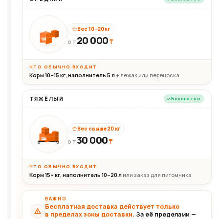
Вес 10–20 кг
20 000
₸
20кг
ОТ
ЧТО ОБЫЧНО ВХОДИТ
Корм 10–15 кг, наполнитель 5 л
+ лежак или переноска
ТЯЖЁЛЫЙ
Бесплатно
Вес свыше 20 кг
30 000
₸
30+кг
ОТ
ЧТО ОБЫЧНО ВХОДИТ
Корм 15+ кг, наполнитель 10–20 л
или заказ для питомника
ВАЖНО
Бесплатная доставка действует только
в пределах зоны доставки.
За её пределами —