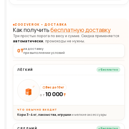
ZOOZVEROK • ДОСТАВКА
Как получить
бесплатную доставку
Три простых порога по весу и сумме. Скидка применяется
автоматически
, промокоды не нужны.
за доставку
0 ₸
при выполнении условий
ЛЁГКИЙ
Бесплатно
Вес до 10 кг
10 000
10кг
₸
ОТ
ЧТО ОБЫЧНО ВХОДИТ
Корм 3–4 кг, лакомства, игрушки
и мелкие аксессуары
СРЕДНИЙ
Бесплатно