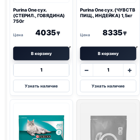
Purina One
сух.
Purina One
сух. (ЧУВСТВ
(СТЕРИЛ., ГОВЯДИНА)
ПИЩ., ИНДЕЙКА) 1,5кг
750г
4035
8335
₸
₸
В корзину
В корзину
Количество
Количество
−
+
товара
товара
Purina
Purina
Узнать наличие
Узнать наличие
One
One
сух.
сух.
(СТЕРИЛ.,
(ЧУВСТВ
ГОВЯДИНА)
ПИЩ.,
750г
ИНДЕЙКА)
1,5кг