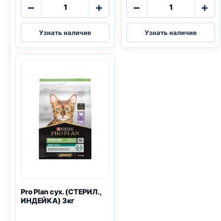
Количество
Количество
−
+
−
+
товара
товара
Darling
Pro
Узнать наличие
Узнать наличие
сух.
Plan
(ПТИЦА,
сух.
ОВОЩИ)
(КОТЯТА)
760г
1,5кг
Pro Plan
сух. (СТЕРИЛ.,
ИНДЕЙКА) 3кг