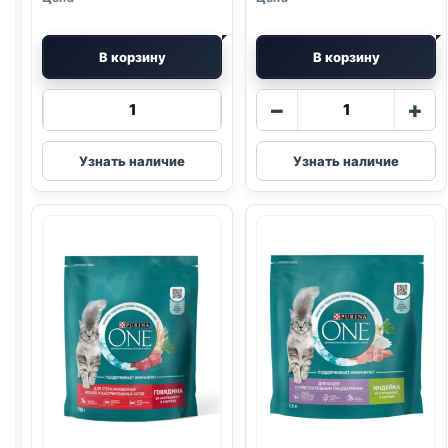
В корзину
В корзину
Количество
Количество
−
+
товара
товара
Purina
Purina
Узнать наличие
Узнать наличие
One
One
сух.
сух.
(ВЗРОСЛЫЕ,
(ДОМАШНИЕ,
ГОВЯДИНА)
ИНДЕЙКА)
750г
200г