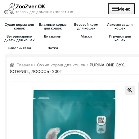
ZooZver.OK
Меню
товары для домашних животных
Сухие корма для
Влажные корма
Весовой корм
Лакомства для
На главную
кошек
для кошек
для кошек
кошек
Ветеринарные
Витамины
Миски
Игрушки для
диеты для кошек
кошек
Каталог
Наполнители
Лотки
Наши магазины
Главная
Сухие корма для кошек
PURINA ONE
СУХ.
(СТЕРИЛ., ЛОСОСЬ) 200Г
Вакансии