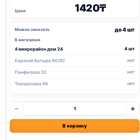
1420
₸
Цена
до 4 шт
Можно заказать
В магазинах
4 шт
4 микрорайон дом 24
нет
Карасай Батыра 90/92
нет
Панфилова 32
нет
Тимирязева 68
Количество
−
+
товара
Purina
В корзину
One
сух.