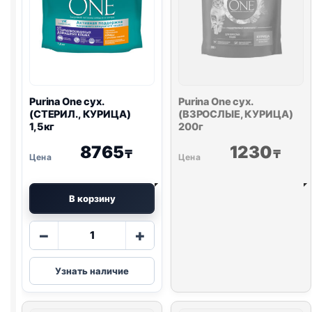
Purina One
сух.
Purina One
сух.
(СТЕРИЛ., КУРИЦА)
(ВЗРОСЛЫЕ, КУРИЦА)
1,5кг
200г
8765
1230
₸
₸
В корзину
Количество
−
+
товара
Purina
Узнать наличие
One
сух.
(СТЕРИЛ.,