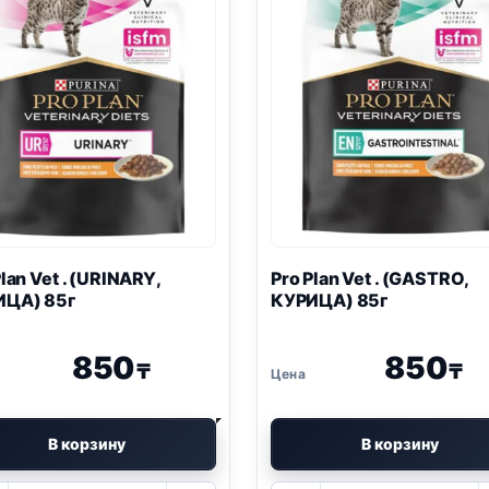
Plan
Vet . (
URINARY
,
Pro Plan
Vet . (
GASTRO
,
ИЦА) 85г
КУРИЦА) 85г
850
850
₸
₸
В корзину
В корзину