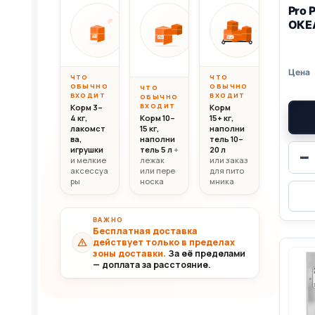
Pro 
Вес до 10 кг
Вес 10–20 кг
Вес свыш
ОКЕ
ОТ
ОТ
ОТ
10 000
20 000
30 0
10кг
20кг
30+кг
₸
₸
ЧТО
ЧТО
ОБЫЧНО
ОБЫЧНО
ЧТО
ВХОДИТ
ВХОДИТ
ОБЫЧНО
ВХОДИТ
Корм 3–
Корм
4 кг,
Корм 10–
15+ кг,
лакомст
15 кг,
наполни
ва,
наполни
тель 10–
игрушки
тель 5 л
+
20 л
−
и мелкие
лежак
или заказ
аксессуа
или пере
для пито
ры
носка
мника
ВАЖНО
Бесплатная доставка
действует только в пределах
зоны доставки.
За её пределами
— доплата за расстояние.