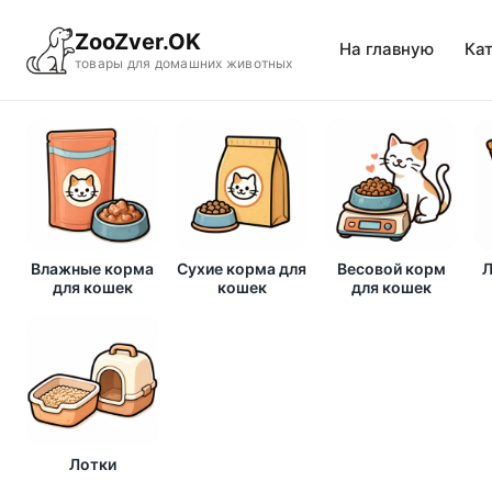
ZooZver.OK
На главную
Ка
товары для домашних животных
Влажные корма
Сухие корма для
Весовой корм
Л
для кошек
кошек
для кошек
Лотки