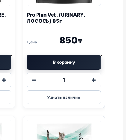
RE,
Pro Plan
Vet . (
URINARY
,
ЛОСОСЬ) 85г
850
₸
В корзину
Количество
+
−
+
товара
Pro
Plan
Узнать наличие
Vet
.
(
URINARY
,
ЛОСОСЬ)
85г