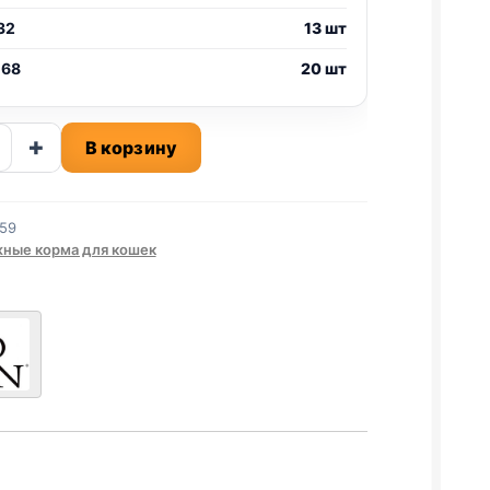
32
13 шт
 68
20 шт
ство
+
В корзину
59
В
ные корма для кошек
К)