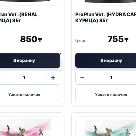
Plan
Vet . (
RENAL
,
Pro Plan
Vet . (HYDRA CA
ИЦА) 85г
КУРИЦА) 85г
850
755
₸
₸
В корзину
В корзину
Количество
Количество
+
−
товара
товара
Pro
Pro
Plan
Plan
Узнать наличие
Узнать наличие
Vet
Vet
.
.
(
RENAL
,
(HYDRA
КУРИЦА)
CARE,
85г
КУРИЦА)
85г