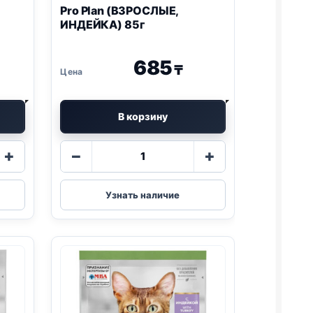
Pro Plan
(ВЗРОСЛЫЕ,
ИНДЕЙКА) 85г
685
₸
В корзину
Количество
+
−
+
товара
Pro
Plan
Узнать наличие
(ВЗРОСЛЫЕ,
)
ИНДЕЙКА)
85г