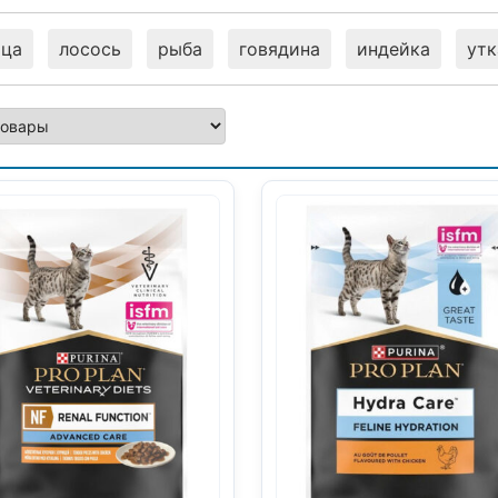
ица
лосось
рыба
говядина
индейка
утк