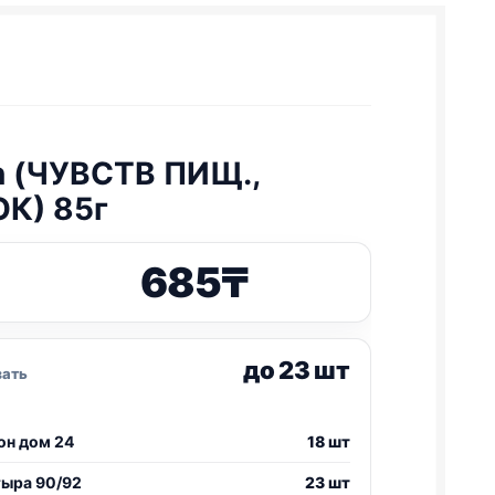
n
(ЧУВСТВ ПИЩ.,
К) 85г
685
₸
до 23 шт
зать
он дом 24
18 шт
тыра 90/92
23 шт