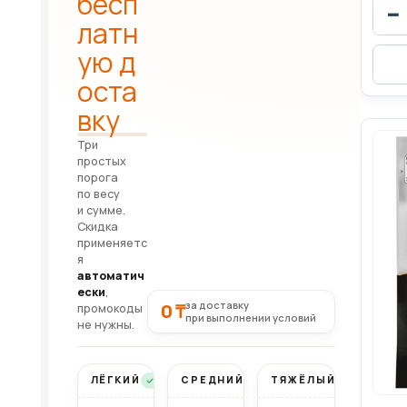
бесп
−
латн
ую д
оста
вку
Три
простых
порога
по весу
и сумме.
Скидка
применяетс
я
автоматич
ески
,
за доставку
0 ₸
промокоды
при выполнении условий
не нужны.
ЛЁГКИЙ
СРЕДНИЙ
ТЯЖЁЛЫЙ
Бесплатно
Бесплатно
Бесплатно