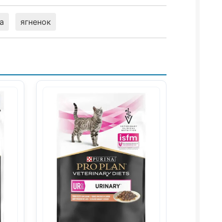
а
ягненок