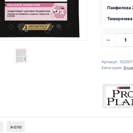
Панфилова 
Тимирязева
Количе
−
товара
Pro
Plan
Артикул:
102007
(ЧУВСТ
Категория:
Влаж
ПИЩ.,
ЯГНЕНО
85г
желе