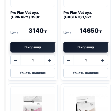
Pro Plan
Vet сух.
Pro Plan
Vet сух.
(
URINARY
) 350г
(
GASTRO
) 1,5кг
3140
14650
₸
₸
В корзину
В корзину
Количество
Количество
−
+
−
+
товара
товара
Pro
Pro
Узнать наличие
Узнать наличие
Plan
Plan
Vet
Vet
сух.
сух.
(
URINARY
)
(
GASTRO
)
350г
1,5кг