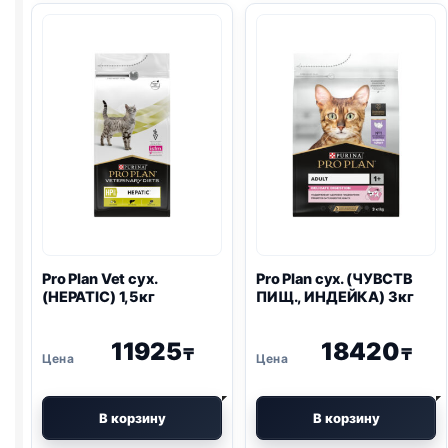
сух.
сух.
(
URINARY
)
(
RENAL
)
1,5кг
1,5кг
Pro Plan
Vet сух.
Pro Plan
сух. (ЧУВСТВ
(HEPATIC) 1,5кг
ПИЩ., ИНДЕЙКА) 3кг
11925
18420
₸
₸
В корзину
В корзину