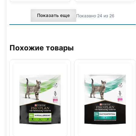
сух.
сух.
(КОТЯТА)
(ЧУВСТВ
Показать еще
Показано 24 из 26
1,5кг
ПИЩ.,
ИНДЕЙКА)
1,5кг
Похожие товары