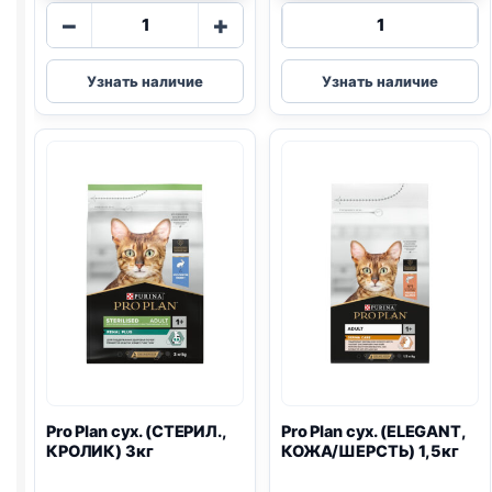
Количество
Количество
−
+
товара
товара
Pro
Pro
Узнать наличие
Узнать наличие
Plan
Plan
Vet
сух.
сух.
(ЧУВСТВ
(HEPATIC)
ПИЩ.,
1,5кг
ИНДЕЙКА)
3кг
Pro Plan
сух. (СТЕРИЛ.,
Pro Plan
сух. (ELEGANT,
КРОЛИК) 3кг
КОЖА/ШЕРСТЬ) 1,5кг