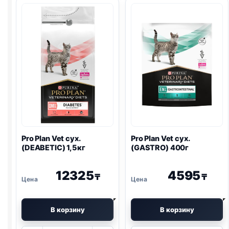
Pro Plan
Vet сух.
Pro Plan
Vet сух.
(DEABETIC) 1,5кг
(
GASTRO
) 400г
12325
4595
₸
₸
В корзину
В корзину