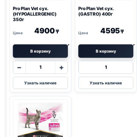
Pro Plan
Vet сух.
Pro Plan
Vet сух.
(
HYPOALLERGENIC
)
(
GASTRO
) 400г
350г
4900
4595
₸
₸
В корзину
В корзину
Количество
Количество
−
+
товара
товара
Pro
Pro
Узнать наличие
Узнать наличие
Plan
Plan
Vet
Vet
сух.
сух.
(
HYPOALLERGENIC
)
(
GASTRO
)
350г
400г