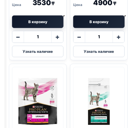
3530
4900
₸
₸
В корзину
В корзину
Количество
Количество
−
+
−
+
товара
товара
Pro
Pro
Узнать наличие
Узнать наличие
Plan
Plan
Vet
Vet
сух.
сух.
(
RENAL
)
(
HYPOALLERG
350г
350г