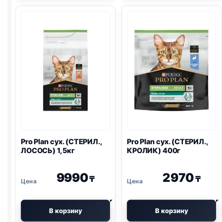
(ЧУВСТВ
(СТЕРИЛ.,
ПИЩ.,
ЛОСОСЬ)
ИНДЕЙКА)
400г
400г
Pro Plan
сух. (СТЕРИЛ.,
Pro Plan
сух. (СТЕРИЛ.,
ЛОСОСЬ) 1,5кг
КРОЛИК) 400г
9990
2970
₸
₸
В корзину
В корзину