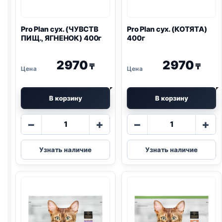
Pro Plan
сух. (ЧУВСТВ
Pro Plan
сух. (КОТЯТА)
ПИЩ., ЯГНЕНОК) 400г
400г
2970
2970
₸
₸
В корзину
В корзину
Количество
Количество
−
+
−
+
товара
товара
Pro
Pro
Узнать наличие
Узнать наличие
Plan
Plan
сух.
сух.
(ЧУВСТВ
(КОТЯТА)
ПИЩ.,
400г
ЯГНЕНОК)
400г