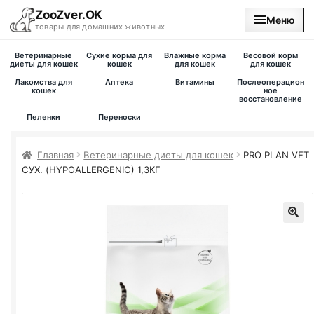
ZooZver.OK
Меню
товары для домашних животных
Ветеринарные
Сухие корма для
Влажные корма
Весовой корм
На главную
диеты для кошек
кошек
для кошек
для кошек
Лакомства для
Аптека
Витамины
Послеоперацион
кошек
ное
Каталог
восстановление
Пеленки
Переноски
Наши магазины
Главная
Ветеринарные диеты для кошек
PRO PLAN
VET
СУХ. (
HYPOALLERGENIC
) 1,3КГ
Вакансии