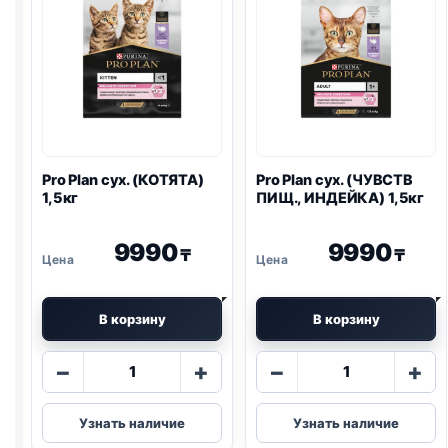
Pro Plan
сух. (КОТЯТА)
Pro Plan
сух. (ЧУВСТВ
1,5кг
ПИЩ., ИНДЕЙКА) 1,5кг
9990
9990
₸
₸
В корзину
В корзину
Количество
Количество
−
+
−
+
товара
товара
Pro
Pro
Узнать наличие
Узнать наличие
Plan
Plan