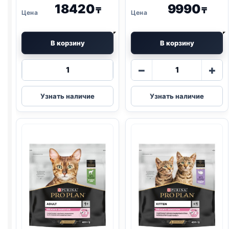
18420
9990
₸
₸
В корзину
В корзину
Количество
Количество
−
+
товара
товара
Pro
Pro
Узнать наличие
Узнать наличие
Plan
Plan
сух.
сух.
(СТЕРИЛ.,
(ELEGANT,
КРОЛИК)
КОЖА/
3кг
ШЕРСТЬ)
1,5кг