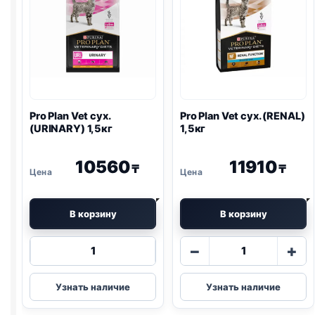
Pro Plan
Vet сух.
Pro Plan
Vet сух. (
RENAL
)
(
URINARY
) 1,5кг
1,5кг
10560
11910
₸
₸
В корзину
В корзину
Количество
Количество
−
+
товара
товара
Pro
Pro
Узнать наличие
Узнать наличие
Plan
Plan
Vet
Vet