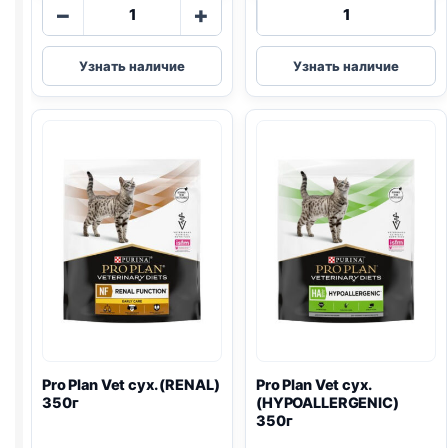
Количество
Количество
−
+
товара
товара
Pro
Pro
Узнать наличие
Узнать наличие
Plan
Plan
Vet
Vet
сух.
сух.
(DEABETIC)
(
GASTRO
)
1,5кг
400г
Pro Plan
Vet сух. (
RENAL
)
Pro Plan
Vet сух.
350г
(
HYPOALLERGENIC
)
350г