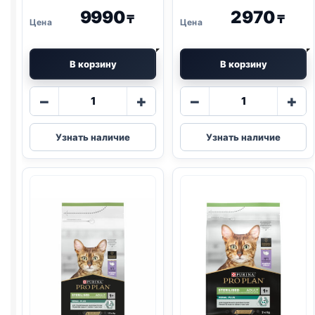
9990
2970
₸
₸
В корзину
В корзину
Количество
Количество
−
+
−
+
товара
товара
Pro
Pro
Узнать наличие
Узнать наличие
Plan
Plan
сух.
сух.
(СТЕРИЛ.,
(СТЕРИЛ.,
КРОЛИК)
ИНДЕЙКА)
1,5кг
400г