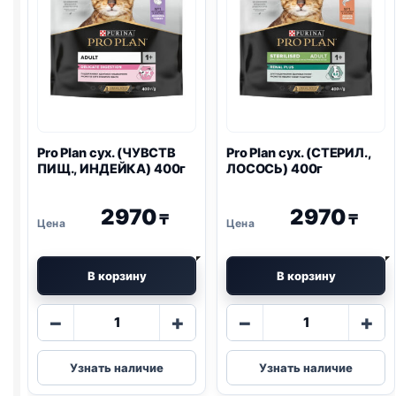
Pro Plan
сух. (ЧУВСТВ
Pro Plan
сух. (СТЕРИЛ.,
ПИЩ., ИНДЕЙКА) 400г
ЛОСОСЬ) 400г
2970
2970
₸
₸
В корзину
В корзину
Количество
Количество
−
+
−
+
товара
товара
Pro
Pro
Узнать наличие
Узнать наличие
Plan
Plan
сух.
сух.