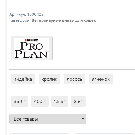
сух.
(
HYPOALLERGENIC
)
Артикул:
1000429
1,3кг
Категория:
Ветеринарные диеты для кошек
индейка
кролик
лосось
ягненок
350 г
400 г
1.5 кг
3 кг