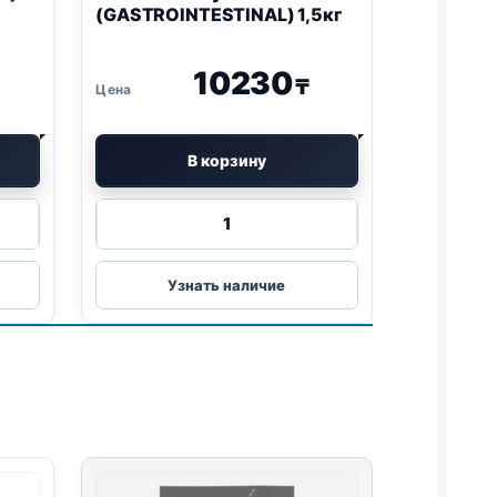
(GASTROINTESTINAL) 1,5кг
10230
₸
В корзину
Количество
товара
Pro
Plan
Узнать наличие
Vet
сух.
(GASTROINTESTINAL)
1,5кг