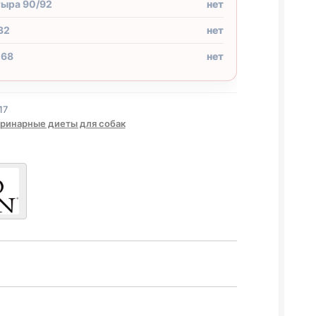
тыра 90/92
нет
32
нет
 68
нет
17
ринарные диеты для собак