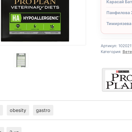
Карасай Ба
Панфилова 
Тимирязева
Артикул:
102021
Категория:
Вете
obesity
gastro