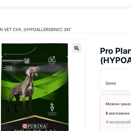
AN
VET СУХ. (
HYPOALLERGENIC
) 3КГ
Pro Pla
(
HYPOA
Цена
Можно зака
В магазинах
4 микрорай