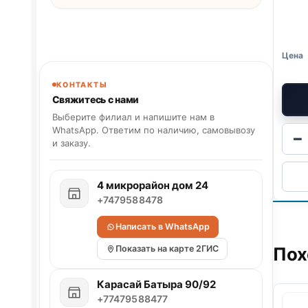
КОНТАКТЫ
Свяжитесь с нами
Выберите филиал и напишите нам в
WhatsApp. Ответим по наличию, самовывозу
−
и заказу.
4 микрорайон дом 24
+7479588478
Написать в WhatsApp
Показать на карте 2ГИС
Пох
Карасай Батыра 90/92
+77479588477