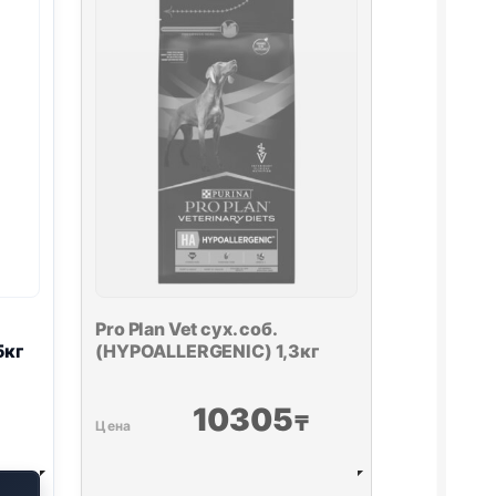
Pro Plan
Vet сух. cоб.
5кг
(
HYPOALLERGENIC
) 1,3кг
10305
₸