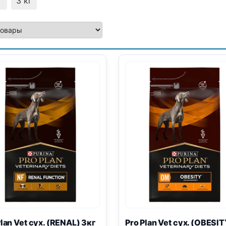
г
3 кг
Plan
Vet сух. (
RENAL
) 3кг
Pro Plan
Vet сух. (
OBESIT