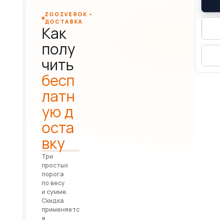
ZOOZVEROK •
ДОСТАВКА
Как
полу
чить
бесп
латн
ую д
оста
вку
Три
простых
порога
по весу
и сумме.
Скидка
применяетс
я