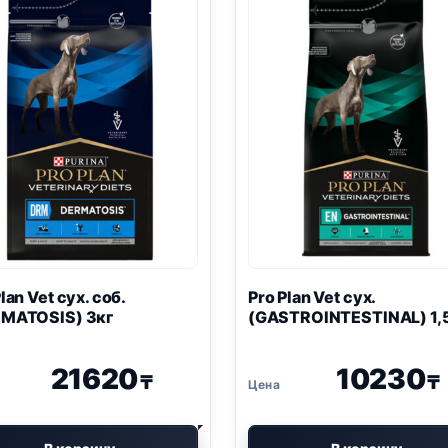
Plan
Vet сух. cоб.
Pro Plan
Vet сух.
MATOSIS) 3кг
(GASTROINTESTINAL) 1,
21620
10230
₸
₸