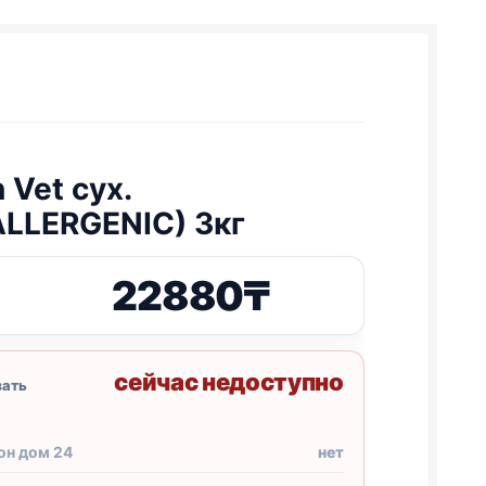
n
Vet сух.
LLERGENIC
) 3кг
22880
₸
сейчас недоступно
зать
он дом 24
нет