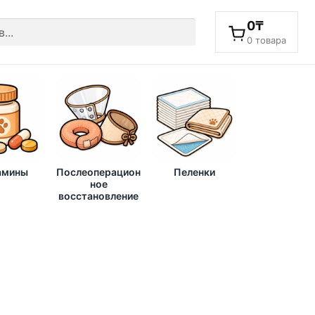
0
₸
0 товара
амины
Послеоперацион
Пеленки
ное
восстановление