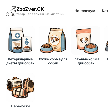
ZooZver.OK
На главную
Ка
товары для домашних животных
Ветеринарные
Сухие корма для
Влажные корма
диеты для собак
собак
для собак
Переноски