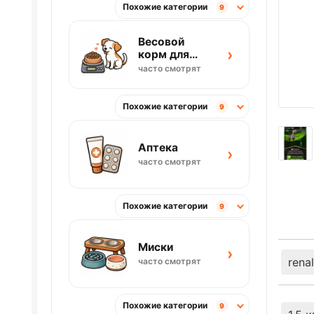
Похожие категории
9
Весовой
›
корм для
собак
часто смотрят
Похожие категории
9
Аптека
›
часто смотрят
Похожие категории
9
Миски
›
renal
часто смотрят
Похожие категории
9