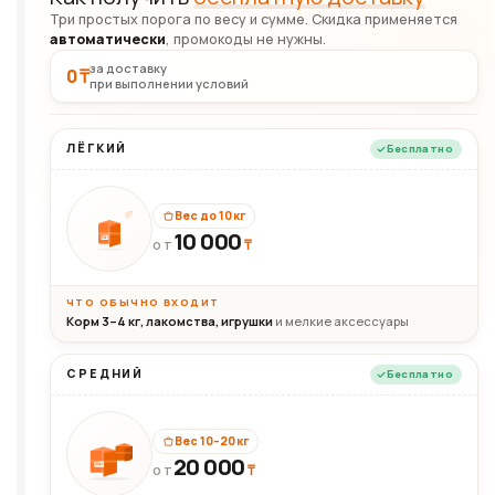
Три простых порога по весу и сумме. Скидка применяется
автоматически
, промокоды не нужны.
за доставку
0 ₸
при выполнении условий
ЛЁГКИЙ
Бесплатно
Вес до 10 кг
10 000
10кг
₸
ОТ
ЧТО ОБЫЧНО ВХОДИТ
Корм 3–4 кг, лакомства, игрушки
и мелкие аксессуары
СРЕДНИЙ
Бесплатно
Вес 10–20 кг
20 000
₸
20кг
ОТ