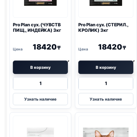
Pro Plan
сух. (ЧУВСТВ
Pro Plan
сух. (СТЕРИЛ.,
ПИЩ., ИНДЕЙКА) 3кг
КРОЛИК) 3кг
18420
18420
₸
₸
В корзину
В корзину
Количество
Количество
товара
товара
Pro
Pro
Узнать наличие
Узнать наличие
Plan
Plan
сух.
сух.
(ЧУВСТВ
(СТЕРИЛ.,
ПИЩ.,
КРОЛИК)
ИНДЕЙКА)
3кг
3кг