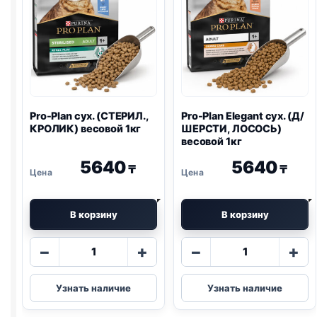
Pro-Plan
сух. (СТЕРИЛ.,
Pro-Plan
Elegant сух. (Д/
КРОЛИК) весовой 1кг
ШЕРСТИ, ЛОСОСЬ)
весовой 1кг
5640
5640
₸
₸
В корзину
В корзину
Количество
Количество
−
+
−
+
товара
товара
Pro-
Pro-
Узнать наличие
Узнать наличие
Plan
Plan
сух.
Elegant