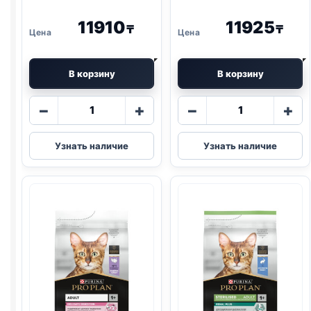
11910
11925
₸
₸
В корзину
В корзину
Количество
Количество
−
+
−
+
товара
товара
Pro
Pro
Узнать наличие
Узнать наличие
Plan
Plan
Vet
Vet
сух.
сух.
(
RENAL
)
(HEPATIC)
1,5кг
1,5кг