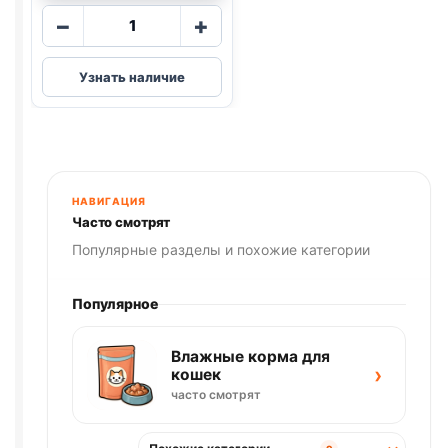
Количество
−
+
товара
Royal
Узнать наличие
Canin
сух.
(BRITISH
SHORTHAIR)
весовой
1кг
НАВИГАЦИЯ
Часто смотрят
Популярные разделы и похожие категории
Популярное
Влажные корма для
›
кошек
часто смотрят