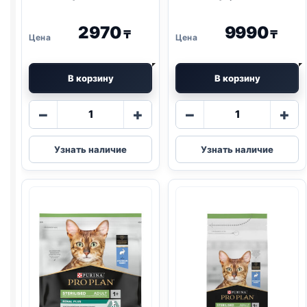
2970
9990
₸
₸
В корзину
В корзину
Количество
Количество
−
+
−
+
товара
товара
Pro
Pro
Узнать наличие
Узнать наличие
Plan
Plan
сух.
сух.
(СТЕРИЛ.,
(СТЕРИЛ.,
ЛОСОСЬ)
ЛОСОСЬ)
400г
1,5кг