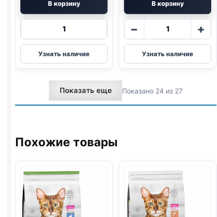
В корзину
В корзину
Количество
Количество
−
+
товара
товара
Pro
Pro
Узнать наличие
Узнать наличие
Plan
Plan
сух.
сух.
(СТЕРИЛ.,
(КОТЯТА)
Показать еще
Показано 24 из 27
ИНДЕЙКА)
1,5кг
3кг
Похожие товары