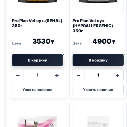
Pro Plan
Vet сух. (
RENAL
)
Pro Plan
Vet сух.
350г
(
HYPOALLERGENIC
)
350г
3530
4900
₸
₸
В корзину
В корзину
Количество
Количество
−
+
−
+
товара
товара
Pro
Pro
Узнать наличие
Узнать наличие
Plan
Plan
Vet
Vet
сух.
сух.
(
RENAL
)
(
HYPOALLERG
350г
350г