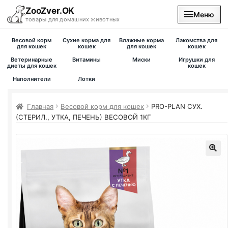
ZooZver.OK
Меню
товары для домашних животных
Весовой корм
Сухие корма для
Влажные корма
Лакомства для
На главную
для кошек
кошек
для кошек
кошек
Ветеринарные
Витамины
Миски
Игрушки для
диеты для кошек
кошек
Каталог
Наполнители
Лотки
Наши магазины
Главная
Весовой корм для кошек
PRO-PLAN
СУХ.
(СТЕРИЛ., УТКА, ПЕЧЕНЬ) ВЕСОВОЙ 1КГ
Вакансии