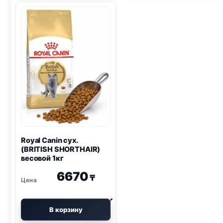
(СТЕРИЛ.,
сух.
КРОЛИК)
(Д/
весовой
ШЕРСТИ,
1кг
ЛОСОСЬ)
весовой
1кг
Royal Canin сух.
(BRITISH SHORTHAIR)
весовой 1кг
6670
₸
В корзину