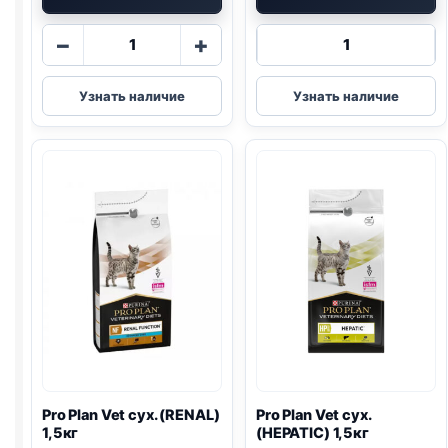
Количество
Количество
−
+
товара
товара
Pro
Pro
Узнать наличие
Узнать наличие
Plan
Plan
Vet
Vet
сух.
сух.
(
GASTRO
)
(
URINARY
)
1,5кг
1,5кг
Pro Plan
Vet сух. (
RENAL
)
Pro Plan
Vet сух.
1,5кг
(HEPATIC) 1,5кг