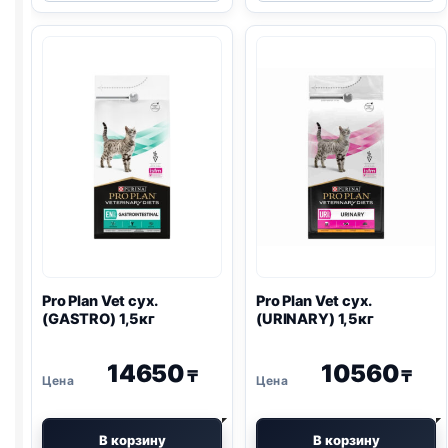
Vet
Vet
сух.
сух.
(
URINARY
)
(
HYPOALLERG
350г
1,3кг
Pro Plan
Vet сух.
Pro Plan
Vet сух.
(
GASTRO
) 1,5кг
(
URINARY
) 1,5кг
14650
10560
₸
₸
В корзину
В корзину