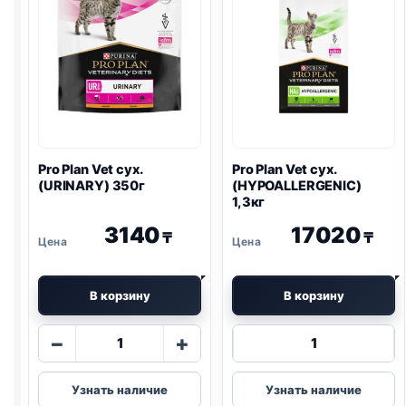
Pro Plan
Vet сух.
Pro Plan
Vet сух.
(
URINARY
) 350г
(
HYPOALLERGENIC
)
1,3кг
3140
17020
₸
₸
В корзину
В корзину
Количество
Количество
−
+
товара
товара
Pro
Pro
Узнать наличие
Узнать наличие
Plan
Plan