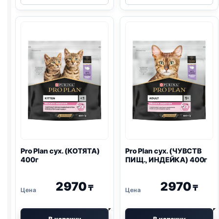
сух.
сух.
(ELEGANT,
(ЧУВСТВ
КОЖА/
ПИЩ.,
ШЕРСТЬ)
ЯГНЕНОК)
1,5кг
400г
Pro Plan
сух. (КОТЯТА)
Pro Plan
сух. (ЧУВСТВ
400г
ПИЩ., ИНДЕЙКА) 400г
2970
2970
₸
₸
В корзину
В корзину