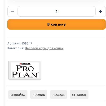
Количество
−
+
товара
Pro-
В корзину
Plan
сух.
(СТЕРИЛ.,
УТКА,
Артикул:
108247
ПЕЧЕНЬ)
Категория:
Весовой корм для кошек
весовой
1кг
индейка
кролик
лосось
ягненок