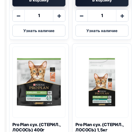
Количество
Количество
−
+
−
+
товара
товара
Pro
Pro
Узнать наличие
Узнать наличие
Plan
Plan
сух.
сух.
(КОТЯТА)
(ЧУВСТВ
400г
ПИЩ.,
ИНДЕЙКА)
400г
Pro Plan
сух. (СТЕРИЛ.,
Pro Plan
сух. (СТЕРИЛ.,
ЛОСОСЬ) 400г
ЛОСОСЬ) 1,5кг