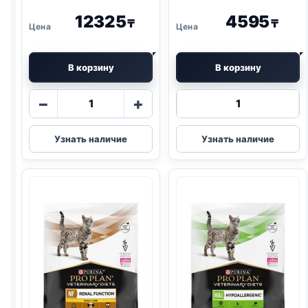
12325
4595
₸
₸
В корзину
В корзину
Количество
Количество
−
+
товара
товара
Pro
Pro
Узнать наличие
Узнать наличие
Plan
Plan
Vet
Vet
сух.
сух.
(DEABETIC)
(
GASTRO
)
1,5кг
400г