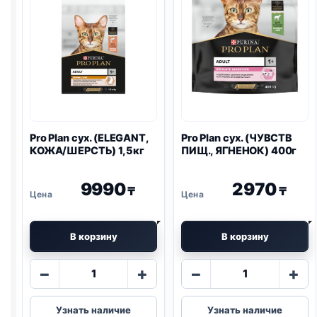
Pro Plan
сух. (ELEGANT,
Pro Plan
сух. (ЧУВСТВ
КОЖА/ШЕРСТЬ) 1,5кг
ПИЩ., ЯГНЕНОК) 400г
9990
2970
₸
₸
В корзину
В корзину
Количество
Количество
−
+
−
+
товара
товара
Pro
Pro
Узнать наличие
Узнать наличие
Plan
Plan