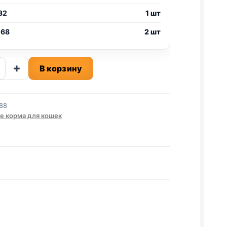
32
1 шт
 68
2 шт
ство
+
В корзину
88
е корма для кошек
.,
Ь)