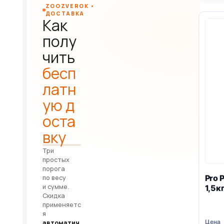
ZOOZVEROK •
ДОСТАВКА
Как
полу
чить
бесп
латн
ую д
оста
вку
Три
простых
порога
Pro 
по весу
и сумме.
1,5к
Скидка
применяетс
я
автоматич