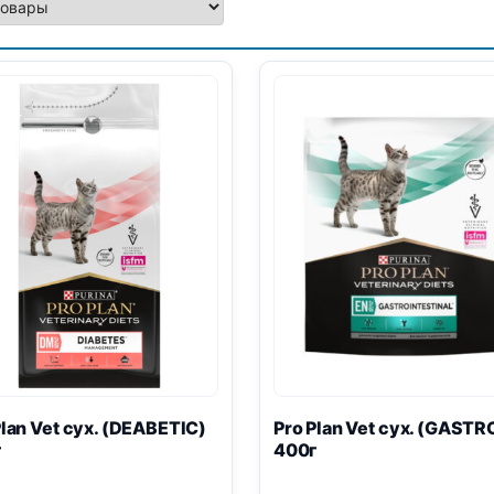
Plan
Vet сух. (DEABETIC)
Pro Plan
Vet сух. (
GASTR
г
400г