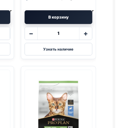
В корзину
Количество
−
+
товара
Pro
Plan
Узнать наличие
Vet
сух.
(
RENAL
)
1,5кг