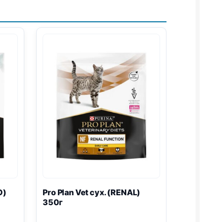
O
)
Pro Plan
Vet сух. (
RENAL
)
350г