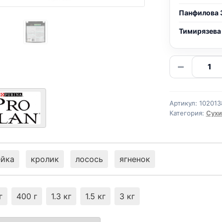
Панфилова 
Тимирязева
Количе
−
товара
Pro
Plan
Артикул:
102013
сух.
Категория:
Сухи
(СТЕРИЛ
ЛОСОС
400г
ейка
кролик
лосось
ягненок
г
400 г
1.3 кг
1.5 кг
3 кг