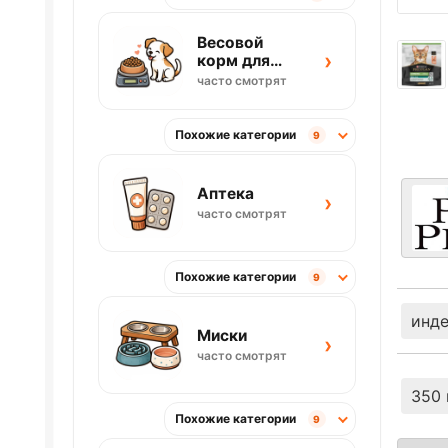
Весовой
›
корм для
собак
часто смотрят
Похожие категории
9
Аптека
›
часто смотрят
Похожие категории
9
инд
Миски
›
часто смотрят
350 
Похожие категории
9