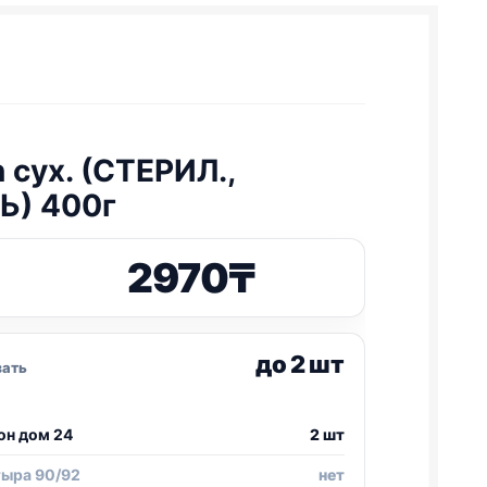
n
сух. (СТЕРИЛ.,
Ь) 400г
2970
₸
до 2 шт
зать
он дом 24
2 шт
тыра 90/92
нет