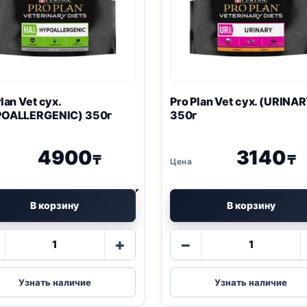
Plan
Vet сух.
Pro Plan
Vet сух. (
URINAR
OALLERGENIC
) 350г
350г
4900
3140
₸
₸
В корзину
В корзину
Количество
Количество
+
−
товара
товара
Pro
Pro
Plan
Plan
Узнать наличие
Узнать наличие
Vet
Vet