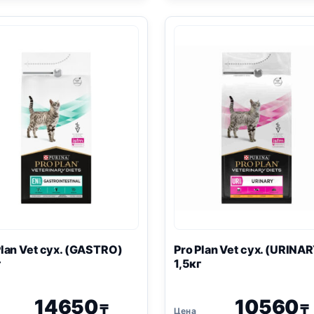
сух.
сух.
(
HYPOALLERGENIC
)
(
URINARY
)
350г
350г
Plan
Vet сух. (
GASTRO
)
Pro Plan
Vet сух. (
URINAR
г
1,5кг
14650
10560
₸
₸