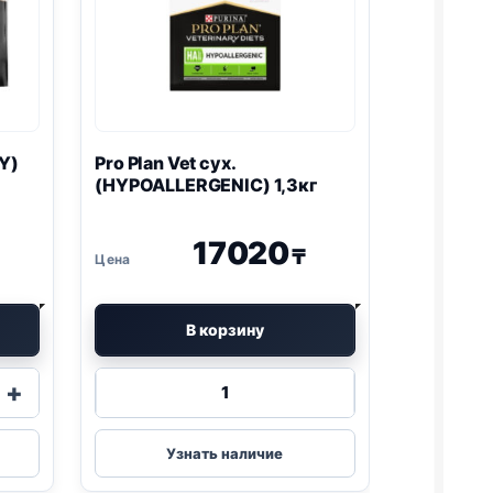
Y
)
Pro Plan
Vet сух.
(
HYPOALLERGENIC
) 1,3кг
17020
₸
В корзину
Количество
+
товара
Pro
Plan
Узнать наличие
Vet