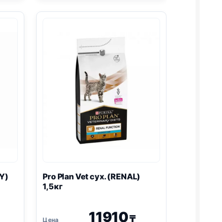
сух.
(
HYPOALLERGENIC
)
1,3кг
Y
)
Pro Plan
Vet сух. (
RENAL
)
1,5кг
11910
₸