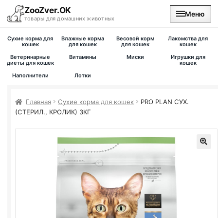
ZooZver.OK
Меню
товары для домашних животных
Сухие корма для
Влажные корма
Весовой корм
Лакомства для
На главную
кошек
для кошек
для кошек
кошек
Ветеринарные
Витамины
Миски
Игрушки для
диеты для кошек
кошек
Каталог
Наполнители
Лотки
Наши магазины
Главная
Сухие корма для кошек
PRO PLAN
СУХ.
(СТЕРИЛ., КРОЛИК) 3КГ
Вакансии