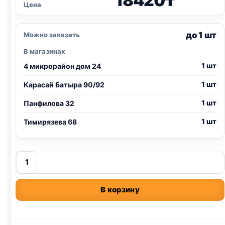
18420
₸
Цена
до 1 шт
Можно заказать
В магазинах
1 шт
4 микрорайон дом 24
1 шт
Карасай Батыра 90/92
1 шт
Панфилова 32
1 шт
Тимирязева 68
Количество
товара
Pro
В корзину
Plan
сух.
(СТЕРИЛ.,