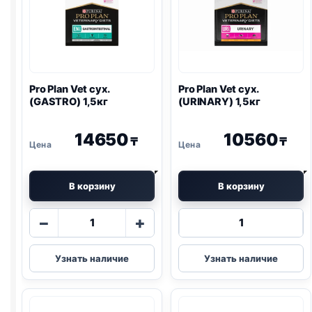
Pro Plan
Vet сух.
Pro Plan
Vet сух.
(
GASTRO
) 1,5кг
(
URINARY
) 1,5кг
14650
10560
₸
₸
В корзину
В корзину
Количество
Количество
−
+
товара
товара
Pro
Pro
Узнать наличие
Узнать наличие
Plan
Plan
Vet
Vet
сух.
сух.