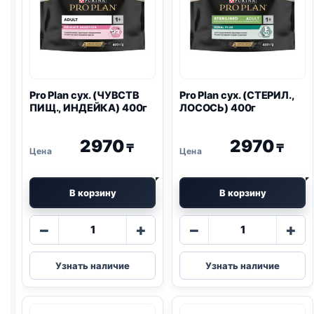
Pro Plan
сух. (ЧУВСТВ
Pro Plan
сух. (СТЕРИЛ.,
ПИЩ., ИНДЕЙКА) 400г
ЛОСОСЬ) 400г
2970
2970
₸
₸
В корзину
В корзину
Количество
Количество
−
+
−
+
товара
товара
Pro
Pro
Узнать наличие
Узнать наличие
Plan
Plan
сух.
сух.
(ЧУВСТВ
(СТЕРИЛ.,