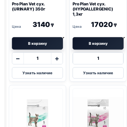
Pro Plan
Vet сух.
Pro Plan
Vet сух.
(
URINARY
) 350г
(
HYPOALLERGENIC
)
1,3кг
3140
17020
₸
₸
В корзину
В корзину
Количество
Количество
−
+
товара
товара
Pro
Pro
Узнать наличие
Узнать наличие
Plan
Plan
Vet
Vet
сух.
сух.
(
URINARY
)
(
HYPOALLERG
350г
1,3кг