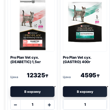
Pro Plan
Vet сух.
Pro Plan
Vet сух.
(DEABETIC) 1,5кг
(
GASTRO
) 400г
12325
4595
₸
₸
В корзину
В корзину
Количество
Количество
−
+
товара
товара