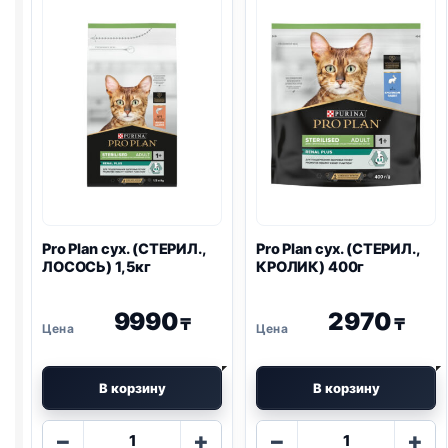
ПИЩ.,
ЛОСОСЬ)
ИНДЕЙКА)
400г
400г
Pro Plan
сух. (СТЕРИЛ.,
Pro Plan
сух. (СТЕРИЛ.,
ЛОСОСЬ) 1,5кг
КРОЛИК) 400г
9990
2970
₸
₸
В корзину
В корзину
Количество
Количество
−
+
−
+