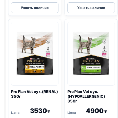
Pro
Pro
Узнать наличие
Узнать наличие
Plan
Plan
Vet
Vet
сух.
сух.
(DEABETIC)
(
GASTRO
)
1,5кг
400г
Pro Plan
Vet сух. (
RENAL
)
Pro Plan
Vet сух.
350г
(
HYPOALLERGENIC
)
350г
3530
4900
₸
₸