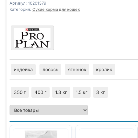
КРОЛИК)
Артикул:
10201379
3кг
Категория:
Сухие корма для кошек
индейка
лосось
ягненок
кролик
350 г
400 г
1.3 кг
1.5 кг
3 кг