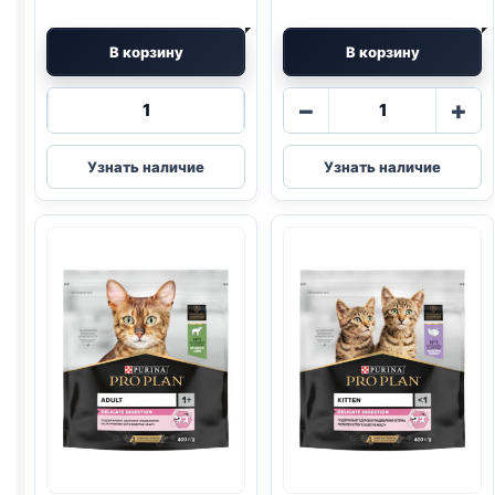
В корзину
В корзину
Количество
Количество
−
+
товара
товара
Pro
Pro
Узнать наличие
Узнать наличие
Plan
Plan
сух.
сух.
(ЧУВСТВ
(ELEGANT,
ПИЩ.,
КОЖА/
ИНДЕЙКА)
ШЕРСТЬ)
3кг
1,5кг