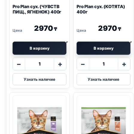
Pro Plan
сух. (ЧУВСТВ
Pro Plan
сух. (КОТЯТА)
ПИЩ., ЯГНЕНОК) 400г
400г
2970
2970
₸
₸
В корзину
В корзину
Количество
Количество
−
+
−
+
товара
товара
Pro
Pro
Узнать наличие
Узнать наличие
Plan
Plan
сух.
сух.
(ЧУВСТВ
(КОТЯТА)
ПИЩ.,
400г
ЯГНЕНОК)
400г