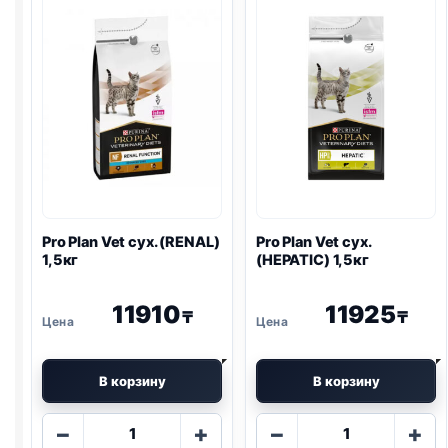
(
GASTRO
)
(
URINARY
)
1,5кг
1,5кг
Pro Plan
Vet сух. (
RENAL
)
Pro Plan
Vet сух.
1,5кг
(HEPATIC) 1,5кг
11910
11925
₸
₸
В корзину
В корзину
Количество
Количество
−
+
−
+
товара
товара