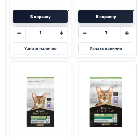
В корзину
В корзину
Количество
Количество
−
+
−
+
товара
товара
Pro
Pro
Узнать наличие
Узнать наличие
Plan
Plan
сух.
сух.
(СТЕРИЛ.,
(СТЕРИЛ.,
КРОЛИК)
ИНДЕЙКА)
1,5кг
400г