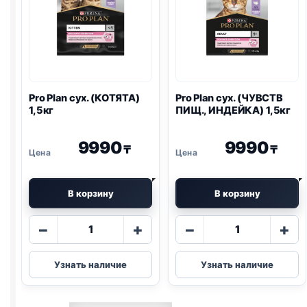
Pro Plan
сух. (КОТЯТА)
Pro Plan
сух. (ЧУВСТВ
1,5кг
ПИЩ., ИНДЕЙКА) 1,5кг
9990
9990
₸
₸
В корзину
В корзину
Количество
Количество
−
+
−
+
товара
товара
Pro
Pro
Узнать наличие
Узнать наличие
Plan
Plan
сух.
сух.
(КОТЯТА)
(ЧУВСТВ