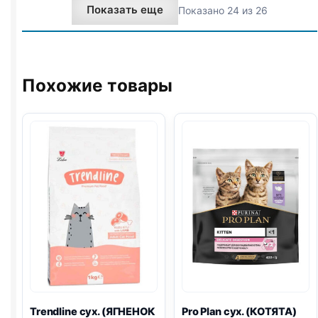
Показать еще
Показано 24 из 26
1,5кг
ПИЩ.,
ИНДЕЙКА)
1,5кг
Похожие товары
Trendline сух. (ЯГНЕНОК
Pro Plan
сух. (КОТЯТА)