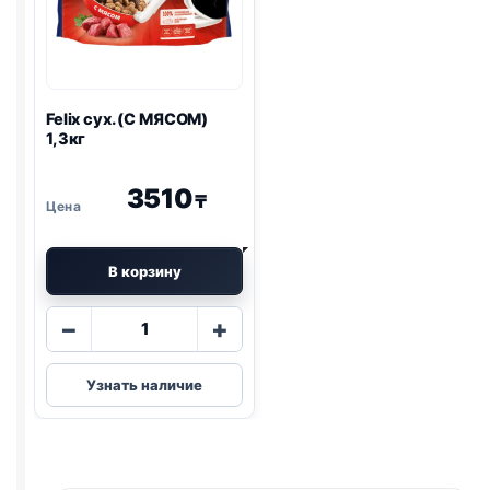
Felix
сух. (С МЯСОМ)
1,3кг
3510
₸
В корзину
Количество
−
+
товара
Felix
Узнать наличие
сух.
(С
МЯСОМ)
1,3кг