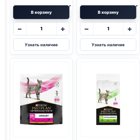
В корзину
В корзину
Количество
Количество
−
+
−
+
товара
товара
Pro
Pro
Узнать наличие
Узнать наличие
Plan
Plan
Vet
Vet
сух.
сух.
(
RENAL
)
(
HYPOALLERG
350г
350г