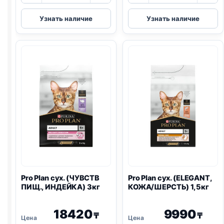
Pro
Pro
Узнать наличие
Узнать наличие
Plan
Plan
Vet
Vet
сух.
сух.
(
RENAL
)
(HEPATIC)
1,5кг
1,5кг
Pro Plan
сух. (ЧУВСТВ
Pro Plan
сух. (ELEGANT,
ПИЩ., ИНДЕЙКА) 3кг
КОЖА/ШЕРСТЬ) 1,5кг
18420
9990
₸
₸