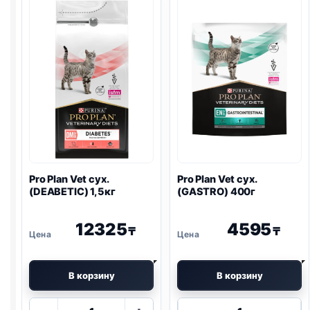
Pro Plan
Vet сух.
Pro Plan
Vet сух.
(DEABETIC) 1,5кг
(
GASTRO
) 400г
12325
4595
₸
₸
В корзину
В корзину
Количество
Количество