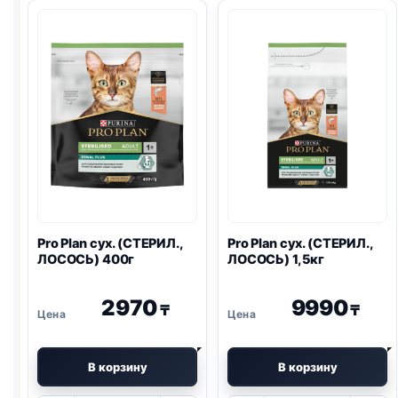
(КОТЯТА)
(ЧУВСТВ
400г
ПИЩ.,
ИНДЕЙКА)
400г
Pro Plan
сух. (СТЕРИЛ.,
Pro Plan
сух. (СТЕРИЛ.,
ЛОСОСЬ) 400г
ЛОСОСЬ) 1,5кг
2970
9990
₸
₸
В корзину
В корзину