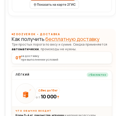
Показать на карте 2ГИС
ZOOZVEROK • ДОСТАВКА
Как получить
бесплатную доставку
Три простых порога по весу и сумме. Скидка применяется
автоматически
, промокоды не нужны.
за доставку
0 ₸
при выполнении условий
ЛЁГКИЙ
Бесплатно
Вес до 10 кг
10 000
10кг
₸
ОТ
ЧТО ОБЫЧНО ВХОДИТ
Корм 3–4 кг, лакомства, игрушки
и мелкие аксессуары