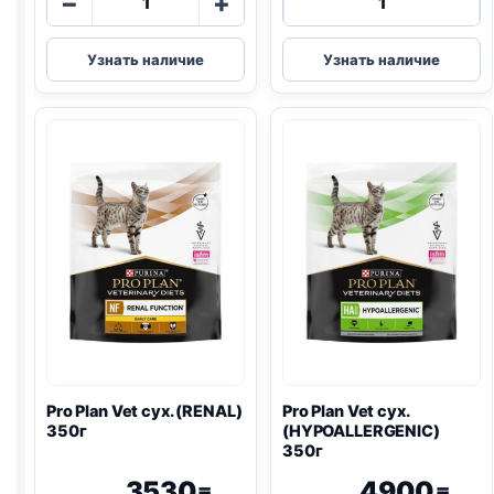
−
+
товара
товара
Pro
Pro
Узнать наличие
Узнать наличие
Plan
Plan
Vet
Vet
сух.
сух.
(DEABETIC)
(
GASTRO
)
1,5кг
400г
Pro Plan
Vet сух. (
RENAL
)
Pro Plan
Vet сух.
350г
(
HYPOALLERGENIC
)
350г
3530
4900