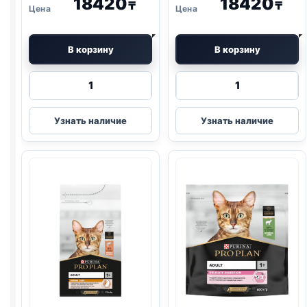
18420
18420
₸
₸
В корзину
В корзину
Количество
Количество
товара
товара
Pro
Pro
Узнать наличие
Узнать наличие
Plan
Plan
сух.
сух.
(ЧУВСТВ
(СТЕРИЛ.,
ПИЩ.,
КРОЛИК)
ИНДЕЙКА)
3кг
3кг