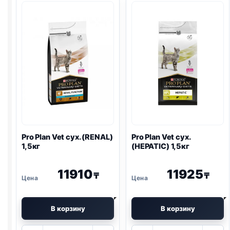
сух.
сух.
(
GASTRO
)
(
URINARY
)
1,5кг
1,5кг
Pro Plan
Vet сух. (
RENAL
)
Pro Plan
Vet сух.
1,5кг
(HEPATIC) 1,5кг
11910
11925
₸
₸
В корзину
В корзину