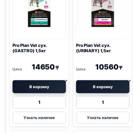
Pro Plan
Vet сух.
Pro Plan
Vet сух.
(
GASTRO
) 1,5кг
(
URINARY
) 1,5кг
14650
10560
₸
₸
В корзину
В корзину
Количество
Количество
товара
товара
Pro
Pro
Узнать наличие
Узнать наличие
Plan
Plan
Vet
Vet