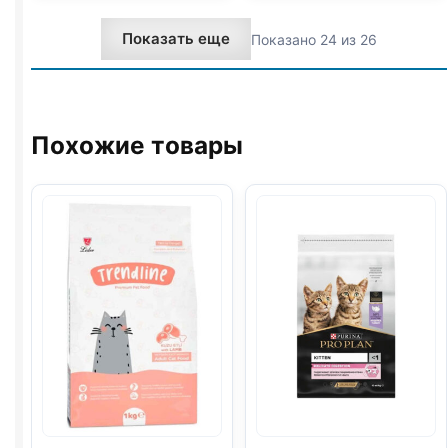
(КОТЯТА)
(ЧУВСТВ
Показать еще
Показано 24 из 26
1,5кг
ПИЩ.,
ИНДЕЙКА)
1,5кг
Похожие товары