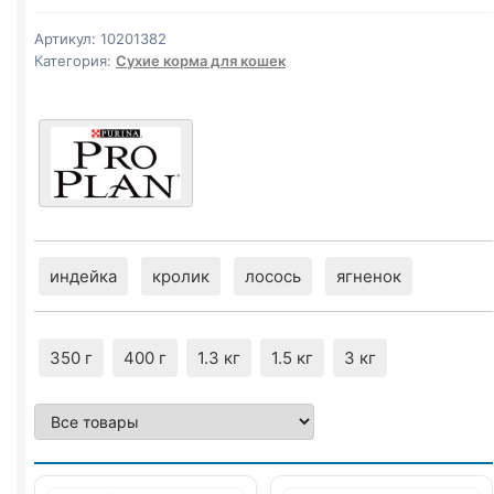
(СТЕРИЛ.,
КРОЛИК)
Артикул:
10201382
1,5кг
Категория:
Сухие корма для кошек
индейка
кролик
лосось
ягненок
350 г
400 г
1.3 кг
1.5 кг
3 кг