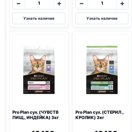
Количество
Количество
−
+
−
+
товара
товара
Pro
Pro
Узнать наличие
Узнать наличие
Plan
Plan
Vet
Vet
сух.
сух.
(
RENAL
)
(HEPATIC)
1,5кг
1,5кг
Pro Plan
сух. (ЧУВСТВ
Pro Plan
сух. (СТЕРИЛ.,
ПИЩ., ИНДЕЙКА) 3кг
КРОЛИК) 3кг