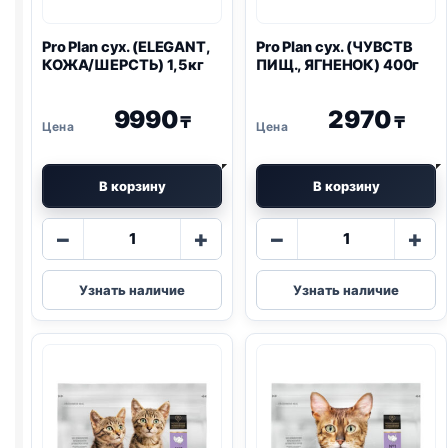
Pro Plan
сух. (ELEGANT,
Pro Plan
сух. (ЧУВСТВ
КОЖА/ШЕРСТЬ) 1,5кг
ПИЩ., ЯГНЕНОК) 400г
9990
2970
₸
₸
В корзину
В корзину
Количество
Количество
−
+
−
+
товара
товара
Pro
Pro
Узнать наличие
Узнать наличие
Plan
Plan
сух.
сух.
(ELEGANT,
(ЧУВСТВ
КОЖА/
ПИЩ.,
ШЕРСТЬ)
ЯГНЕНОК)
1,5кг
400г