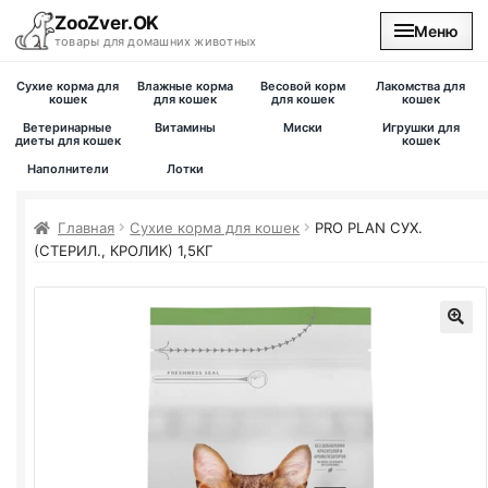
ZooZver.OK
Меню
товары для домашних животных
Сухие корма для
Влажные корма
Весовой корм
Лакомства для
На главную
кошек
для кошек
для кошек
кошек
Ветеринарные
Витамины
Миски
Игрушки для
диеты для кошек
кошек
Каталог
Наполнители
Лотки
Наши магазины
Главная
Сухие корма для кошек
PRO PLAN
СУХ.
(СТЕРИЛ., КРОЛИК) 1,5КГ
Вакансии