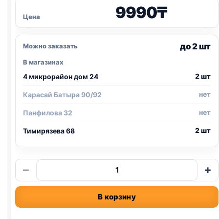
9990
₸
Цена
до 2 шт
Можно заказать
В магазинах
2 шт
4 микрорайон дом 24
нет
Карасай Батыра 90/92
нет
Панфилова 32
2 шт
Тимирязева 68
Количество
−
+
товара
Pro
В корзину
Plan
сух.