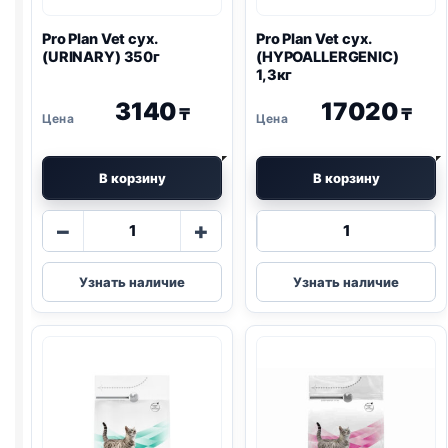
Pro Plan
Vet сух.
Pro Plan
Vet сух.
(
URINARY
) 350г
(
HYPOALLERGENIC
)
1,3кг
3140
17020
₸
₸
В корзину
В корзину
Количество
Количество
−
+
товара
товара
Pro
Pro
Узнать наличие
Узнать наличие
Plan
Plan
Vet
Vet
сух.
сух.
(
URINARY
)
(
HYPOALLERG
350г
1,3кг