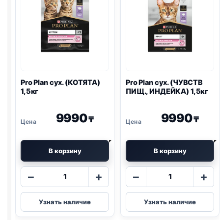
Pro Plan
сух. (КОТЯТА)
Pro Plan
сух. (ЧУВСТВ
1,5кг
ПИЩ., ИНДЕЙКА) 1,5кг
9990
9990
₸
₸
В корзину
В корзину
Количество
Количество
−
+
−
+
товара
товара
Pro
Pro
Узнать наличие
Узнать наличие
Plan
Plan
сух.
сух.