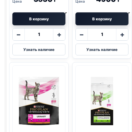
₸
₸
В корзину
В корзину
Количество
Количество
−
+
−
+
товара
товара
Pro
Pro
Узнать наличие
Узнать наличие
Plan
Plan
Vet
Vet
сух.
сух.
(
RENAL
)
(
HYPOALLERG
350г
350г