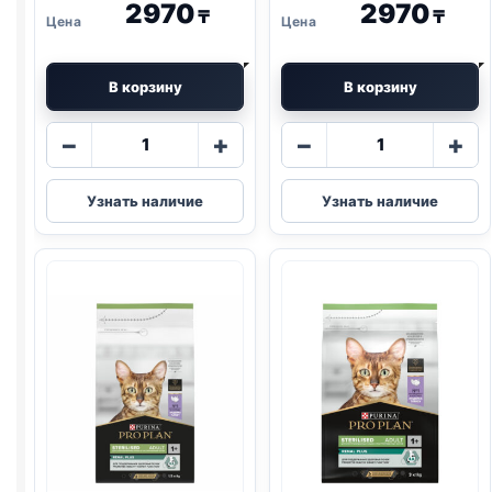
2970
2970
₸
₸
В корзину
В корзину
Количество
Количество
−
+
−
+
товара
товара
Pro
Pro
Узнать наличие
Узнать наличие
Plan
Plan
сух.
сух.
(СТЕРИЛ.,
(СТЕРИЛ.,
КРОЛИК)
ИНДЕЙКА)
400г
400г