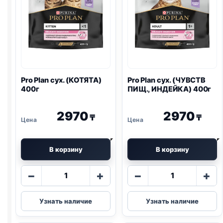
Pro Plan
сух. (КОТЯТА)
Pro Plan
сух. (ЧУВСТВ
400г
ПИЩ., ИНДЕЙКА) 400г
2970
2970
₸
₸
В корзину
В корзину
Количество
Количество
−
+
−
+
товара
товара
Pro
Pro
Узнать наличие
Узнать наличие
Plan
Plan
сух.
сух.