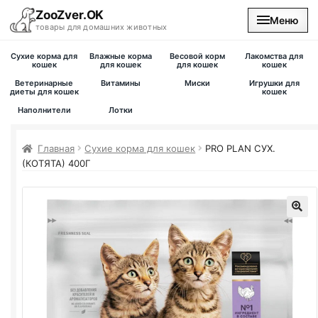
ZooZver.OK
Меню
товары для домашних животных
Сухие корма для
Влажные корма
Весовой корм
Лакомства для
На главную
кошек
для кошек
для кошек
кошек
Ветеринарные
Витамины
Миски
Игрушки для
диеты для кошек
кошек
Каталог
Наполнители
Лотки
Наши магазины
Главная
Сухие корма для кошек
PRO PLAN
СУХ.
(КОТЯТА) 400Г
Вакансии