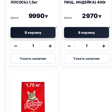
ЛОСОСЬ) 1,5кг
ПИЩ., ИНДЕЙКА) 400г
9990
2970
₸
₸
В корзину
В корзину
Количество
Количество
−
+
−
+
товара
товара
Pro
Pro
Узнать наличие
Узнать наличие
Plan
Plan
сух.
сух.
(СТЕРИЛ.,
(ЧУВСТВ
ЛОСОСЬ)
ПИЩ.,
1,5кг
ИНДЕЙКА)
400г