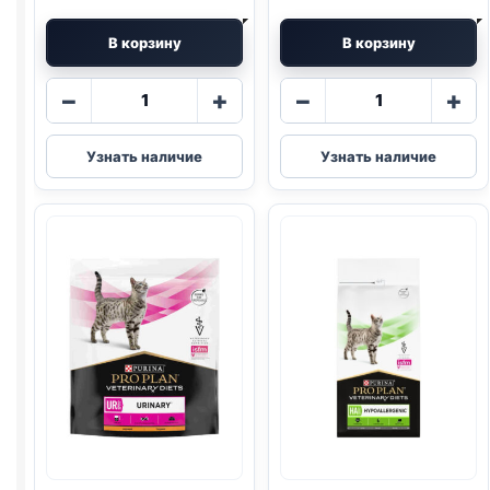
В корзину
В корзину
Количество
Количество
−
+
−
+
товара
товара
Pro
Pro
Узнать наличие
Узнать наличие
Plan
Plan
Vet
Vet
сух.
сух.
(
RENAL
)
(
HYPOALLERG
350г
350г