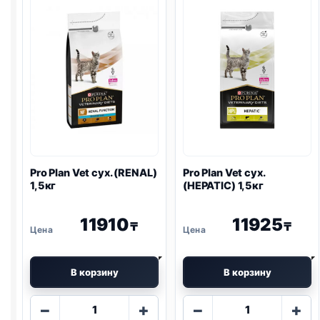
(
GASTRO
)
(
URINARY
)
1,5кг
1,5кг
Pro Plan
Vet сух. (
RENAL
)
Pro Plan
Vet сух.
1,5кг
(HEPATIC) 1,5кг
11910
11925
₸
₸
В корзину
В корзину
Количество
Количество
−
+
−
+
товара
товара