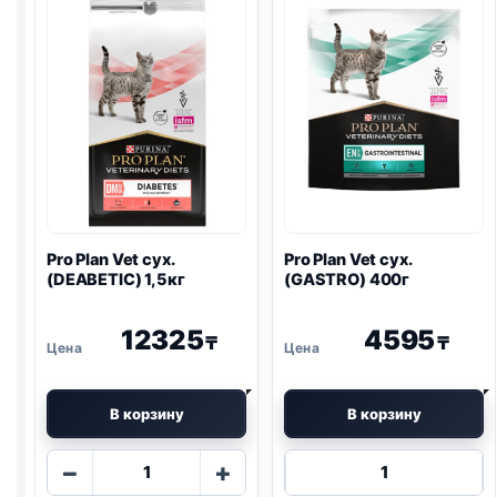
Pro Plan
Vet сух.
Pro Plan
Vet сух.
(DEABETIC) 1,5кг
(
GASTRO
) 400г
12325
4595
₸
₸
В корзину
В корзину
Количество
Количество
−
+
товара
товара