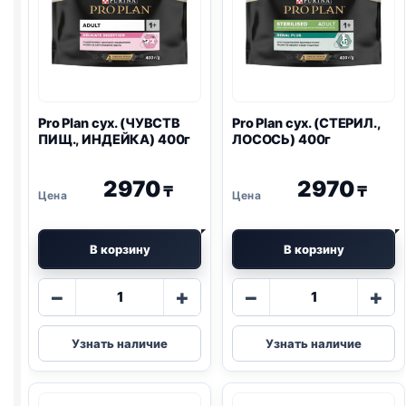
Pro Plan
сух. (ЧУВСТВ
Pro Plan
сух. (СТЕРИЛ.,
ПИЩ., ИНДЕЙКА) 400г
ЛОСОСЬ) 400г
2970
2970
₸
₸
В корзину
В корзину
Количество
Количество
−
+
−
+
товара
товара
Pro
Pro
Узнать наличие
Узнать наличие
Plan
Plan
сух.
сух.
(ЧУВСТВ
(СТЕРИЛ.,