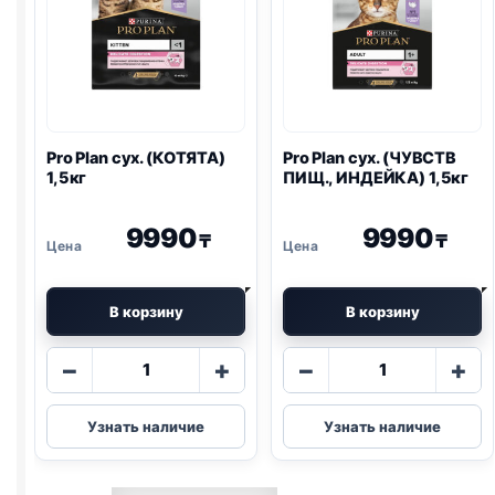
Pro Plan
сух. (КОТЯТА)
Pro Plan
сух. (ЧУВСТВ
1,5кг
ПИЩ., ИНДЕЙКА) 1,5кг
9990
9990
₸
₸
В корзину
В корзину
Количество
Количество
−
+
−
+
товара
товара
Pro
Pro
Узнать наличие
Узнать наличие
Plan
Plan
сух.
сух.
(КОТЯТА)
(ЧУВСТВ