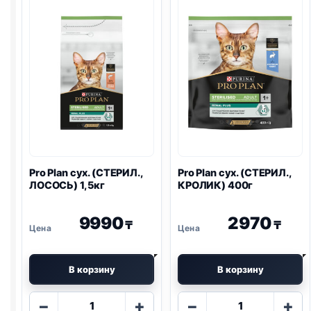
ПИЩ.,
ЛОСОСЬ)
ИНДЕЙКА)
400г
400г
Pro Plan
сух. (СТЕРИЛ.,
Pro Plan
сух. (СТЕРИЛ.,
ЛОСОСЬ) 1,5кг
КРОЛИК) 400г
9990
2970
₸
₸
В корзину
В корзину
Количество
Количество
−
+
−
+