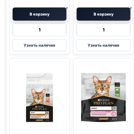
В корзину
В корзину
Количество
Количество
товара
товара
Pro
Pro
Узнать наличие
Узнать наличие
Plan
Plan
сух.
сух.
(ЧУВСТВ
(СТЕРИЛ.,
ПИЩ.,
КРОЛИК)
ИНДЕЙКА)
3кг
3кг