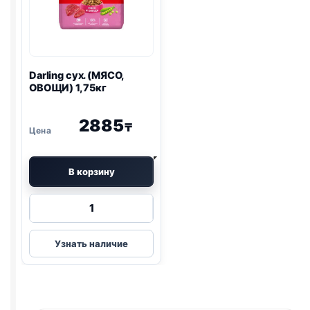
Darling сух. (МЯСО,
ОВОЩИ) 1,75кг
2885
₸
В корзину
Количество
товара
Darling
Узнать наличие
сух.
(МЯСО,
ОВОЩИ)
1,75кг