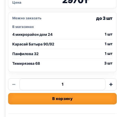
2970
₸
Цена
до 3 шт
Можно заказать
В магазинах
1 шт
4 микрорайон дом 24
1 шт
Карасай Батыра 90/92
1 шт
Панфилова 32
3 шт
Тимирязева 68
Количество
−
+
товара
Pro
В корзину
Plan
сух.
(КОТЯТА)