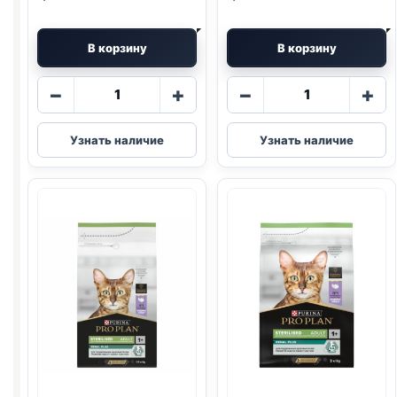
В корзину
В корзину
Количество
Количество
−
+
−
+
товара
товара
Pro
Pro
Узнать наличие
Узнать наличие
Plan
Plan
сух.
сух.
(СТЕРИЛ.,
(СТЕРИЛ.,
КРОЛИК)
ИНДЕЙКА)
1,5кг
400г