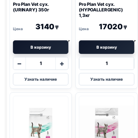
Pro Plan
Vet сух.
Pro Plan
Vet сух.
(
URINARY
) 350г
(
HYPOALLERGENIC
)
1,3кг
3140
17020
₸
₸
В корзину
В корзину
Количество
Количество
−
+
товара
товара
Pro
Pro
Узнать наличие
Узнать наличие
Plan
Plan
Vet
Vet
сух.
сух.
(
URINARY
)
(
HYPOALLERG
350г
1,3кг