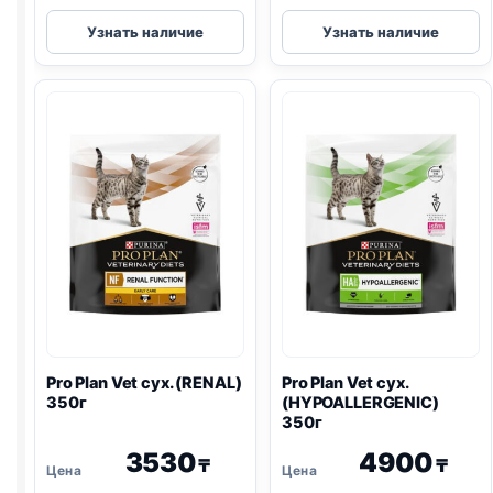
Pro
Pro
Узнать наличие
Узнать наличие
Plan
Plan
Vet
Vet
сух.
сух.
(DEABETIC)
(
GASTRO
)
1,5кг
400г
Pro Plan
Vet сух. (
RENAL
)
Pro Plan
Vet сух.
350г
(
HYPOALLERGENIC
)
350г
3530
4900
₸
₸