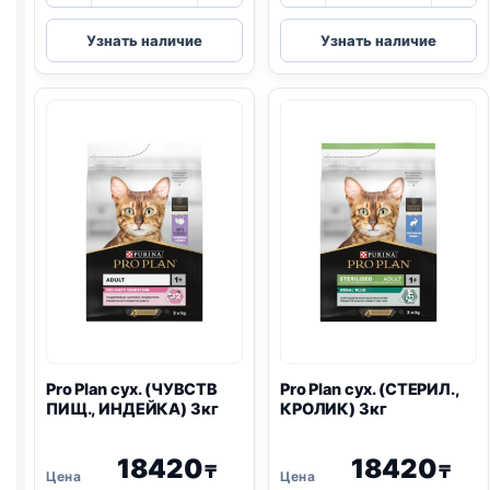
Pro
Pro
Узнать наличие
Узнать наличие
Plan
Plan
Vet
Vet
сух.
сух.
(
RENAL
)
(HEPATIC)
1,5кг
1,5кг
Pro Plan
сух. (ЧУВСТВ
Pro Plan
сух. (СТЕРИЛ.,
ПИЩ., ИНДЕЙКА) 3кг
КРОЛИК) 3кг
18420
18420
₸
₸