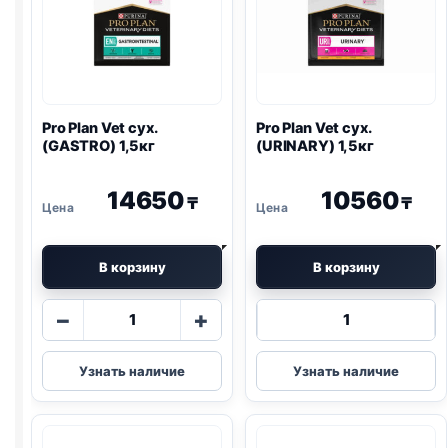
Pro Plan
Vet сух.
Pro Plan
Vet сух.
(
GASTRO
) 1,5кг
(
URINARY
) 1,5кг
14650
10560
₸
₸
В корзину
В корзину
Количество
Количество
−
+
товара
товара
Pro
Pro
Узнать наличие
Узнать наличие
Plan
Plan
Vet
Vet
сух.
сух.