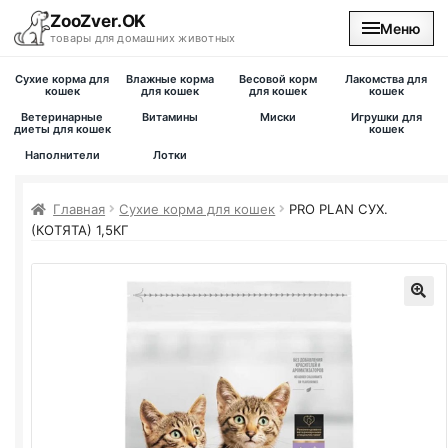
ZooZver.OK
Меню
товары для домашних животных
Сухие корма для
Влажные корма
Весовой корм
Лакомства для
На главную
кошек
для кошек
для кошек
кошек
Ветеринарные
Витамины
Миски
Игрушки для
диеты для кошек
кошек
Каталог
Наполнители
Лотки
Наши магазины
Главная
Сухие корма для кошек
PRO PLAN
СУХ.
(КОТЯТА) 1,5КГ
Вакансии