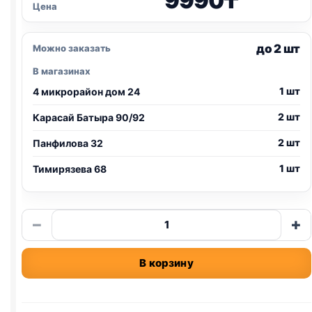
9990
₸
Цена
до 2 шт
Можно заказать
В магазинах
1 шт
4 микрорайон дом 24
2 шт
Карасай Батыра 90/92
2 шт
Панфилова 32
1 шт
Тимирязева 68
Количество
−
+
товара
Pro
В корзину
Plan
сух.
(КОТЯТА)