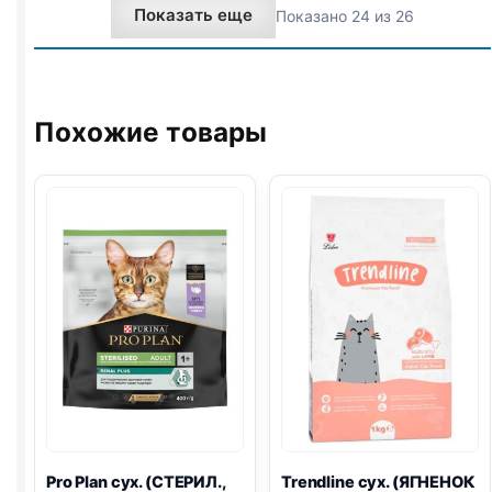
Показать еще
Показано 24 из 26
ИНДЕЙКА)
ПИЩ.,
3кг
ИНДЕЙКА)
1,5кг
Похожие товары
Pro Plan
сух. (СТЕРИЛ.,
Trendline сух. (ЯГНЕНОК