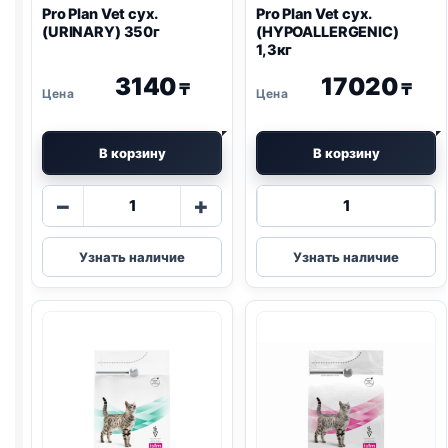
Pro Plan
Vet сух.
Pro Plan
Vet сух.
(
URINARY
) 350г
(
HYPOALLERGENIC
)
1,3кг
3140
17020
₸
₸
В корзину
В корзину
Количество
Количество
−
+
товара
товара
Pro
Pro
Узнать наличие
Узнать наличие
Plan
Plan
Vet
Vet
сух.
сух.
(
URINARY
)
(
HYPOALLERG
350г
1,3кг