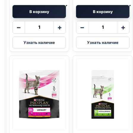
В корзину
В корзину
Количество
Количество
−
+
−
+
товара
товара
Pro
Pro
Узнать наличие
Узнать наличие
Plan
Plan
Vet
Vet
сух.
сух.
(
RENAL
)
(
HYPOALLERG
350г
350г