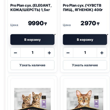
Pro Plan
сух. (ELEGANT,
Pro Plan
сух. (ЧУВСТВ
КОЖА/ШЕРСТЬ) 1,5кг
ПИЩ., ЯГНЕНОК) 400г
9990
2970
₸
₸
В корзину
В корзину
Количество
Количество
−
+
−
+
товара
товара
Pro
Pro
Узнать наличие
Узнать наличие
Plan
Plan
сух.
сух.
(ELEGANT,
(ЧУВСТВ
КОЖА/
ПИЩ.,
ШЕРСТЬ)
ЯГНЕНОК)
1,5кг
400г