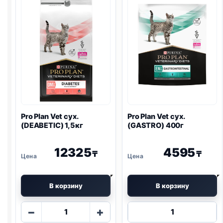
Pro Plan
Vet сух.
Pro Plan
Vet сух.
(DEABETIC) 1,5кг
(
GASTRO
) 400г
12325
4595
₸
₸
В корзину
В корзину
Количество
Количество
−
+
товара
товара