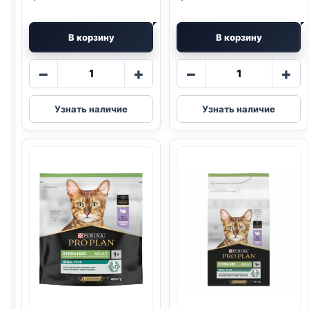
В корзину
В корзину
Количество
Количество
−
+
−
+
товара
товара
Pro
Pro
Узнать наличие
Узнать наличие
Plan
Plan
сух.
сух.
(СТЕРИЛ.,
(СТЕРИЛ.,
КРОЛИК)
КРОЛИК)
400г
1,5кг