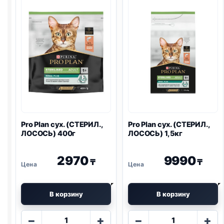
400г
ПИЩ.,
ИНДЕЙКА)
400г
Pro Plan
сух. (СТЕРИЛ.,
Pro Plan
сух. (СТЕРИЛ.,
ЛОСОСЬ) 400г
ЛОСОСЬ) 1,5кг
2970
9990
₸
₸
В корзину
В корзину
Количество
Количество
−
+
−
+