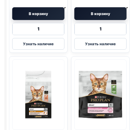
В корзину
В корзину
Количество
Количество
товара
товара
Pro
Pro
Узнать наличие
Узнать наличие
Plan
Plan
сух.
сух.
(ЧУВСТВ
(СТЕРИЛ.,
ПИЩ.,
КРОЛИК)
ИНДЕЙКА)
3кг
3кг