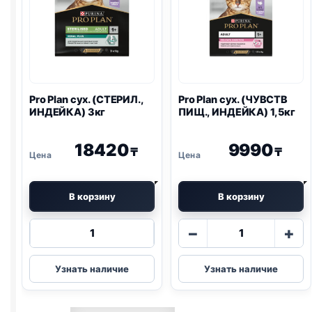
Pro Plan
сух. (СТЕРИЛ.,
Pro Plan
сух. (ЧУВСТВ
ИНДЕЙКА) 3кг
ПИЩ., ИНДЕЙКА) 1,5кг
18420
9990
₸
₸
В корзину
В корзину
Количество
Количество
−
+
товара
товара
Pro
Pro
Узнать наличие
Узнать наличие
Plan
Plan
сух.
сух.
(СТЕРИЛ.,
(ЧУВСТВ