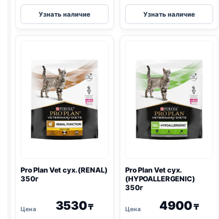
Pro
Pro
Узнать наличие
Узнать наличие
Plan
Plan
Vet
Vet
сух.
сух.
(DEABETIC)
(
GASTRO
)
1,5кг
400г
Pro Plan
Vet сух. (
RENAL
)
Pro Plan
Vet сух.
350г
(
HYPOALLERGENIC
)
350г
3530
4900
₸
₸