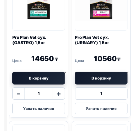
Pro Plan
Vet сух.
Pro Plan
Vet сух.
(
GASTRO
) 1,5кг
(
URINARY
) 1,5кг
14650
10560
₸
₸
В корзину
В корзину
Количество
Количество
−
+
товара
товара
Pro
Pro
Узнать наличие
Узнать наличие
Plan
Plan
Vet
Vet
сух.
сух.