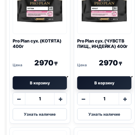
Pro Plan
сух. (КОТЯТА)
Pro Plan
сух. (ЧУВСТВ
400г
ПИЩ., ИНДЕЙКА) 400г
2970
2970
₸
₸
В корзину
В корзину
Количество
Количество
−
+
−
+
товара
товара
Pro
Pro
Узнать наличие
Узнать наличие
Plan
Plan
сух.
сух.
(КОТЯТА)
(ЧУВСТВ