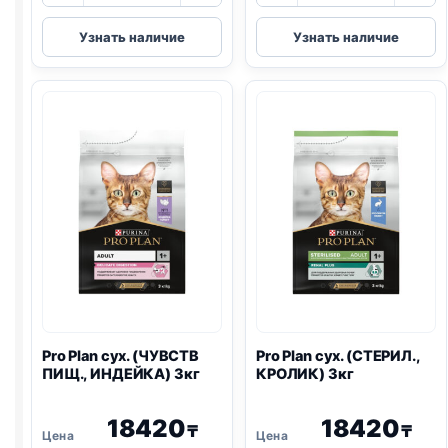
Pro
Pro
Узнать наличие
Узнать наличие
Plan
Plan
Vet
Vet
сух.
сух.
(
RENAL
)
(HEPATIC)
1,5кг
1,5кг
Pro Plan
сух. (ЧУВСТВ
Pro Plan
сух. (СТЕРИЛ.,
ПИЩ., ИНДЕЙКА) 3кг
КРОЛИК) 3кг
18420
18420
₸
₸