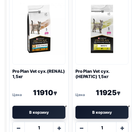
(
GASTRO
)
(
URINARY
)
1,5кг
1,5кг
Pro Plan
Vet сух. (
RENAL
)
Pro Plan
Vet сух.
1,5кг
(HEPATIC) 1,5кг
11910
11925
₸
₸
В корзину
В корзину
Количество
Количество
−
+
−
+
товара
товара