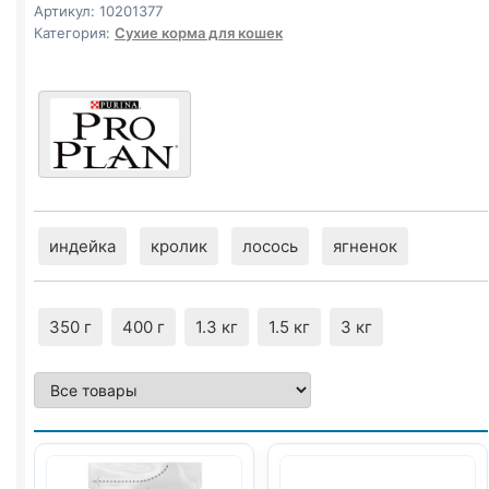
1,5кг
Артикул:
10201377
Категория:
Сухие корма для кошек
индейка
кролик
лосось
ягненок
350 г
400 г
1.3 кг
1.5 кг
3 кг