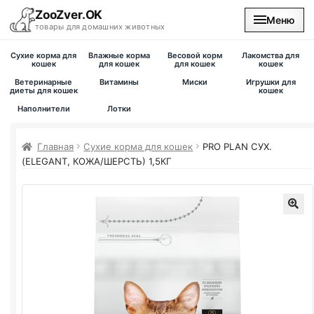
ZooZver.OK
Меню
товары для домашних животных
Сухие корма для
Влажные корма
Весовой корм
Лакомства для
На главную
кошек
для кошек
для кошек
кошек
Ветеринарные
Витамины
Миски
Игрушки для
диеты для кошек
кошек
Каталог
Наполнители
Лотки
Наши магазины
Главная
Сухие корма для кошек
PRO PLAN
СУХ.
(ELEGANT, КОЖА/ШЕРСТЬ) 1,5КГ
Вакансии