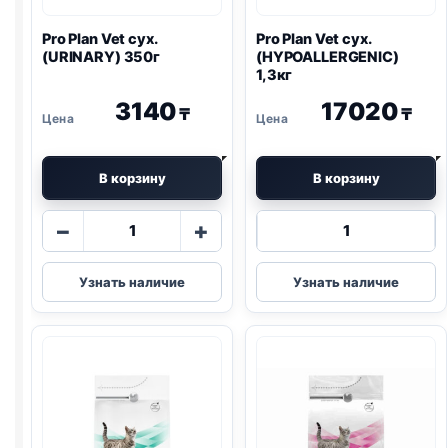
Pro Plan
Vet сух.
Pro Plan
Vet сух.
(
URINARY
) 350г
(
HYPOALLERGENIC
)
1,3кг
3140
17020
₸
₸
В корзину
В корзину
Количество
Количество
−
+
товара
товара
Pro
Pro
Узнать наличие
Узнать наличие
Plan
Plan
Vet
Vet
сух.
сух.
(
URINARY
)
(
HYPOALLERG
350г
1,3кг