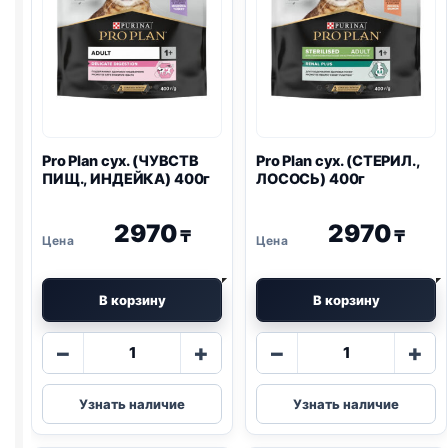
Pro Plan
сух. (ЧУВСТВ
Pro Plan
сух. (СТЕРИЛ.,
ПИЩ., ИНДЕЙКА) 400г
ЛОСОСЬ) 400г
2970
2970
₸
₸
В корзину
В корзину
Количество
Количество
−
+
−
+
товара
товара
Pro
Pro
Узнать наличие
Узнать наличие
Plan
Plan
сух.
сух.