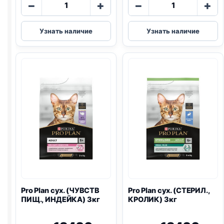
Количество
Количество
−
+
−
+
товара
товара
Pro
Pro
Узнать наличие
Узнать наличие
Plan
Plan
Vet
Vet
сух.
сух.
(
RENAL
)
(HEPATIC)
1,5кг
1,5кг
Pro Plan
сух. (ЧУВСТВ
Pro Plan
сух. (СТЕРИЛ.,
ПИЩ., ИНДЕЙКА) 3кг
КРОЛИК) 3кг