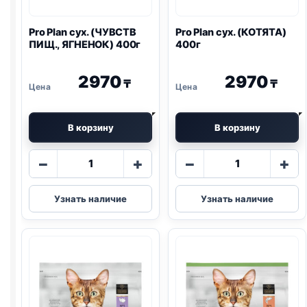
Pro Plan
сух. (ЧУВСТВ
Pro Plan
сух. (КОТЯТА)
ПИЩ., ЯГНЕНОК) 400г
400г
2970
2970
₸
₸
В корзину
В корзину
Количество
Количество
−
+
−
+
товара
товара
Pro
Pro
Узнать наличие
Узнать наличие
Plan
Plan
сух.
сух.
(ЧУВСТВ
(КОТЯТА)
ПИЩ.,
400г
ЯГНЕНОК)
400г