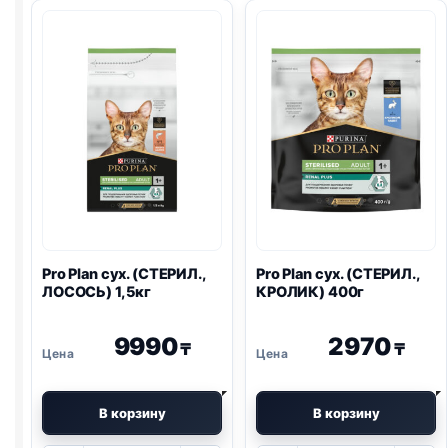
(ЧУВСТВ
(СТЕРИЛ.,
ПИЩ.,
ЛОСОСЬ)
ИНДЕЙКА)
400г
400г
Pro Plan
сух. (СТЕРИЛ.,
Pro Plan
сух. (СТЕРИЛ.,
ЛОСОСЬ) 1,5кг
КРОЛИК) 400г
9990
2970
₸
₸
В корзину
В корзину