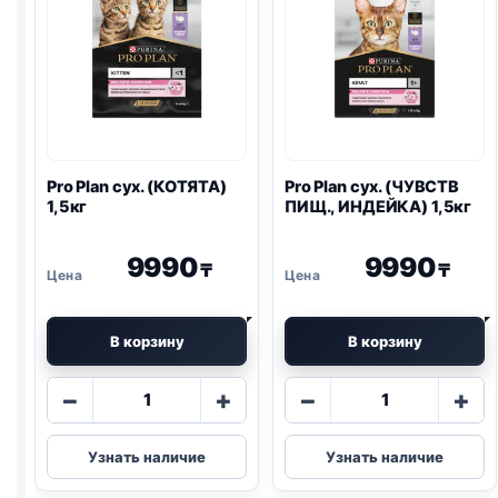
Pro Plan
сух. (КОТЯТА)
Pro Plan
сух. (ЧУВСТВ
1,5кг
ПИЩ., ИНДЕЙКА) 1,5кг
9990
9990
₸
₸
В корзину
В корзину
Количество
Количество
−
+
−
+
товара
товара
Pro
Pro
Узнать наличие
Узнать наличие
Plan
Plan
сух.
сух.