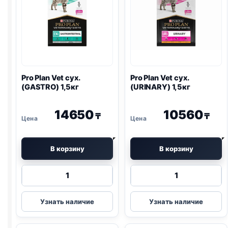
Pro Plan
Vet сух.
Pro Plan
Vet сух.
(
GASTRO
) 1,5кг
(
URINARY
) 1,5кг
14650
10560
₸
₸
В корзину
В корзину
Количество
Количество
товара
товара
Pro
Pro
Узнать наличие
Узнать наличие
Plan
Plan
Vet
Vet