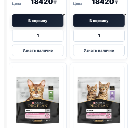
18420
18420
₸
₸
В корзину
В корзину
Количество
Количество
товара
товара
Pro
Pro
Узнать наличие
Узнать наличие
Plan
Plan
сух.
сух.
(ЧУВСТВ
(СТЕРИЛ.,
ПИЩ.,
КРОЛИК)
ИНДЕЙКА)
3кг
3кг