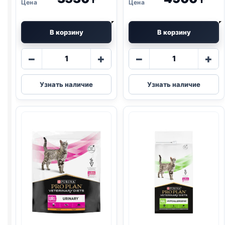
₸
₸
В корзину
В корзину
Количество
Количество
−
+
−
+
товара
товара
Pro
Pro
Узнать наличие
Узнать наличие
Plan
Plan
Vet
Vet
сух.
сух.
(
RENAL
)
(
HYPOALLERG
350г
350г