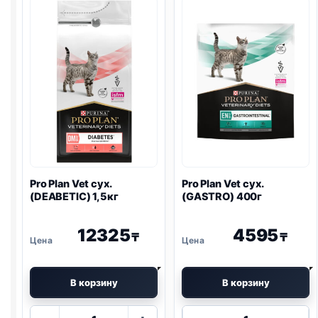
Pro Plan
Vet сух.
Pro Plan
Vet сух.
(DEABETIC) 1,5кг
(
GASTRO
) 400г
12325
4595
₸
₸
В корзину
В корзину
Количество
Количество