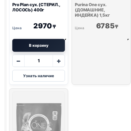
Pro Plan
сух. (СТЕРИЛ.,
Purina One
сух.
ЛОСОСЬ) 400г
(ДОМАШНИЕ,
ИНДЕЙКА) 1,5кг
2970
6785
₸
₸
В корзину
Количество
−
+
товара
Pro
Узнать наличие
Plan
сух.
(СТЕРИЛ.,
ЛОСОСЬ)
400г