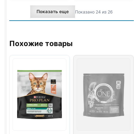
(КОТЯТА)
(ЧУВСТВ
Показать еще
Показано 24 из 26
1,5кг
ПИЩ.,
ИНДЕЙКА)
1,5кг
Похожие товары