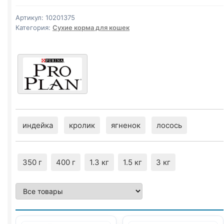
(ELEGANT,
КОЖА/
Артикул:
10201375
ШЕРСТЬ)
Категория:
Сухие корма для кошек
1,5кг
индейка
кролик
ягненок
лосось
350 г
400 г
1.3 кг
1.5 кг
3 кг