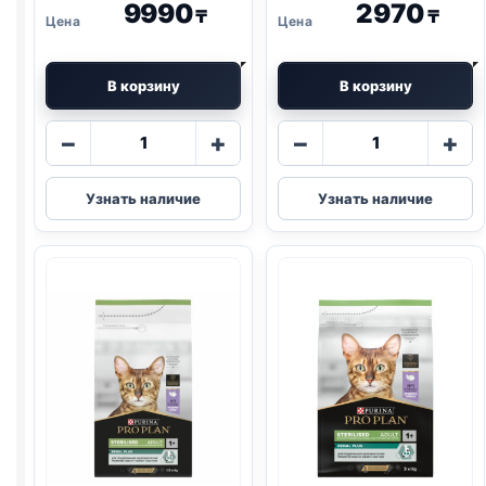
9990
2970
₸
₸
В корзину
В корзину
Количество
Количество
−
+
−
+
товара
товара
Pro
Pro
Узнать наличие
Узнать наличие
Plan
Plan
сух.
сух.
(СТЕРИЛ.,
(СТЕРИЛ.,
КРОЛИК)
ИНДЕЙКА)
1,5кг
400г