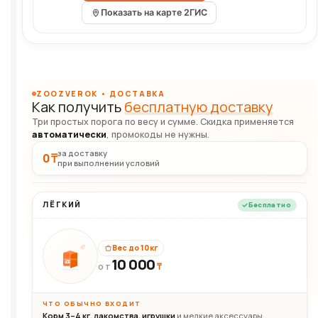
Показать на карте 2ГИС
ZOOZVEROK • ДОСТАВКА
Как получить
бесплатную доставку
Три простых порога по весу и сумме. Скидка применяется
автоматически
, промокоды не нужны.
за доставку
0 ₸
при выполнении условий
ЛЁГКИЙ
Бесплатно
Вес до 10 кг
10 000
10кг
₸
ОТ
ЧТО ОБЫЧНО ВХОДИТ
Корм 3–4 кг, лакомства, игрушки
и мелкие аксессуары