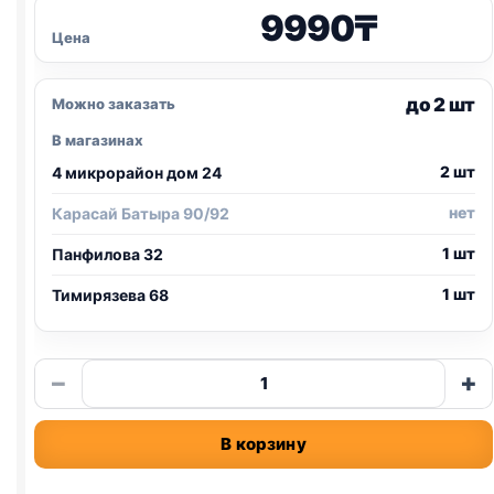
9990
₸
Цена
до 2 шт
Можно заказать
В магазинах
2 шт
4 микрорайон дом 24
нет
Карасай Батыра 90/92
1 шт
Панфилова 32
1 шт
Тимирязева 68
Количество
−
+
товара
Pro
В корзину
Plan
сух.