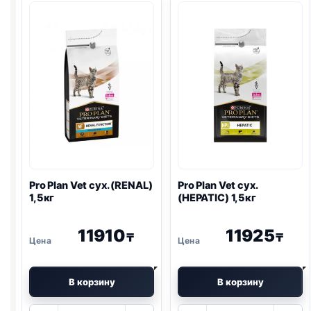
сух.
сух.
(
GASTRO
)
(
URINARY
)
1,5кг
1,5кг
Pro Plan
Vet сух. (
RENAL
)
Pro Plan
Vet сух.
1,5кг
(HEPATIC) 1,5кг
11910
11925
₸
₸
В корзину
В корзину