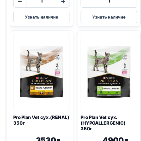
−
+
товара
товара
Pro
Pro
Узнать наличие
Узнать наличие
Plan
Plan
Vet
Vet
сух.
сух.
(DEABETIC)
(
GASTRO
)
1,5кг
400г
Pro Plan
Vet сух. (
RENAL
)
Pro Plan
Vet сух.
350г
(
HYPOALLERGENIC
)
350г
3530
4900