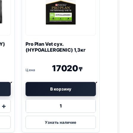
Y
)
Pro Plan
Vet сух.
(
HYPOALLERGENIC
) 1,3кг
17020
₸
В корзину
Количество
+
товара
Pro
Plan
Узнать наличие
Vet