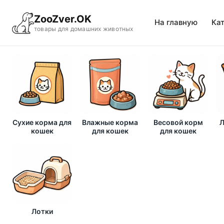
ZooZver.OK
На главную
Ка
товары для домашних животных
Сухие корма для
Влажные корма
Весовой корм
Л
кошек
для кошек
для кошек
Лотки