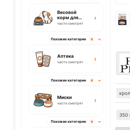
Весовой
›
корм для
собак
часто смотрят
Похожие категории
9
Аптека
›
часто смотрят
Похожие категории
9
кро
Миски
›
часто смотрят
350 
Похожие категории
9