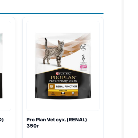
O
)
Pro Plan
Vet сух. (
RENAL
)
350г