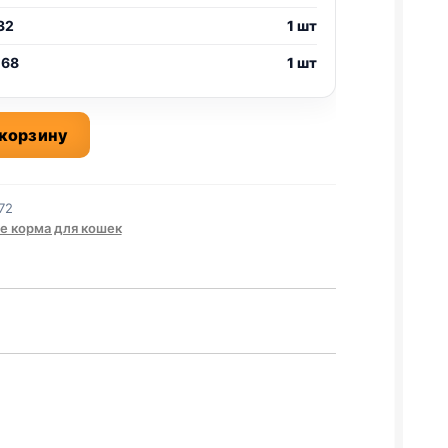
32
1 шт
 68
1 шт
 корзину
72
е корма для кошек