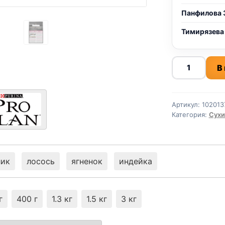
Панфилова 
Тимирязева
Количество
В
товара
Pro
Plan
Артикул:
102013
сух.
Категория:
Сухи
(ЧУВСТВ
ПИЩ.,
ИНДЕЙКА)
3кг
лик
лосось
ягненок
индейка
г
400 г
1.3 кг
1.5 кг
3 кг