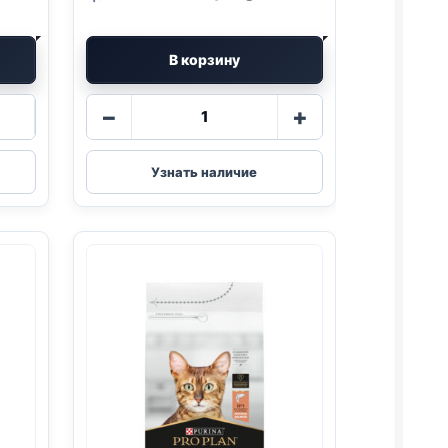
В корзину
Количество
−
+
товара
Pro
Plan
Узнать наличие
Vet
сух.
(
RENAL
)
1,5кг