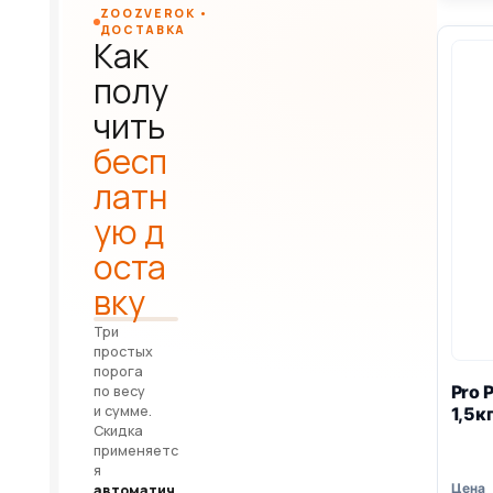
ZOOZVEROK •
ДОСТАВКА
Как
полу
чить
бесп
латн
ую д
оста
вку
Три
простых
порога
Pro 
по весу
и сумме.
1,5к
Скидка
применяетс
я
автоматич