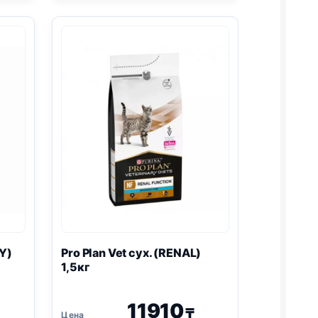
сух.
(
HYPOALLERGENIC
)
1,3кг
Y
)
Pro Plan
Vet сух. (
RENAL
)
1,5кг
11910
₸