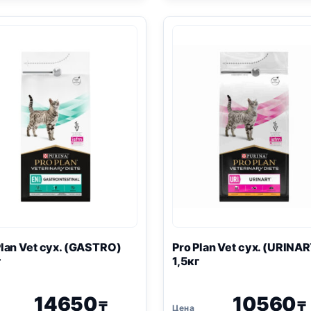
сух.
сух.
(
HYPOALLERGENIC
)
(
URINARY
)
350г
350г
Plan
Vet сух. (
GASTRO
)
Pro Plan
Vet сух. (
URINAR
г
1,5кг
14650
10560
₸
₸