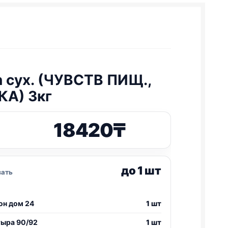
n
сух. (ЧУВСТВ ПИЩ.,
А) 3кг
18420
₸
до 1 шт
зать
он дом 24
1 шт
тыра 90/92
1 шт