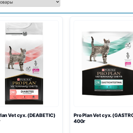
Plan
Vet сух. (DEABETIC)
Pro Plan
Vet сух. (
GASTR
г
400г