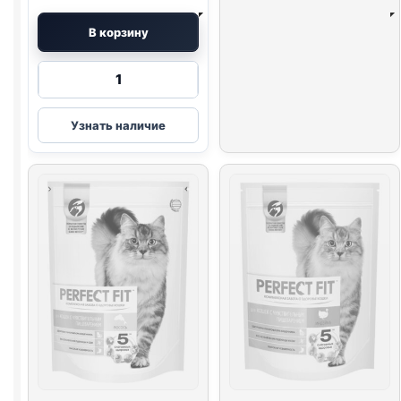
В корзину
Количество
товара
Perfect
Узнать наличие
Fit
сух.
(СТЕРИЛ.,
КУРИЦА)
190г