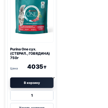
Purina One
сух.
(СТЕРИЛ., ГОВЯДИНА)
750г
4035
₸
В корзину
Количество
товара
Purina
Узнать наличие