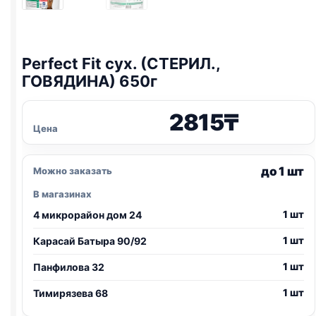
Perfect Fit сух. (СТЕРИЛ.,
ГОВЯДИНА) 650г
2815
₸
Цена
до 1 шт
Можно заказать
В магазинах
1 шт
4 микрорайон дом 24
1 шт
Карасай Батыра 90/92
1 шт
Панфилова 32
1 шт
Тимирязева 68