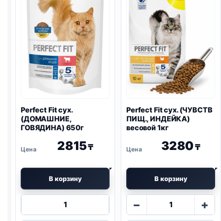
ИНДЕЙКА)
190г
650г
Perfect Fit сух.
Perfect Fit сух. (ЧУВСТВ
(ДОМАШНИЕ,
ПИЩ., ИНДЕЙКА)
ГОВЯДИНА) 650г
весовой 1кг
2815
3280
₸
₸
В корзину
В корзину
Количество
Количество
−
+
товара
товара