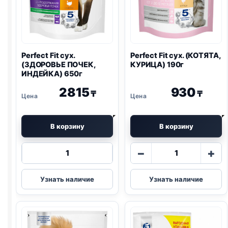
Perfect Fit сух.
Perfect Fit сух. (КОТЯТА,
(ЗДОРОВЬЕ ПОЧЕК,
КУРИЦА) 190г
ИНДЕЙКА) 650г
2815
930
₸
₸
В корзину
В корзину
Количество
Количество
−
+
товара
товара
Perfect
Perfect
Узнать наличие
Узнать наличие
Fit
Fit
сух.
сух.
(ЗДОРОВЬЕ
(КОТЯТА,
ПОЧЕК,
КУРИЦА)