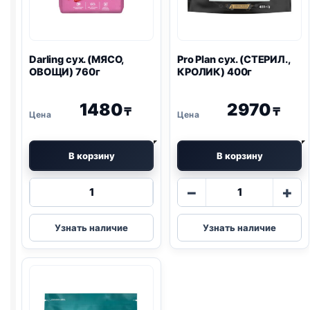
Darling сух. (МЯСО,
Pro Plan
сух. (СТЕРИЛ.,
ОВОЩИ) 760г
КРОЛИК) 400г
1480
2970
₸
₸
В корзину
В корзину
Количество
Количество
−
+
товара
товара
Darling
Pro
Узнать наличие
Узнать наличие
сух.
Plan
(МЯСО,
сух.
ОВОЩИ)
(СТЕРИЛ.,
760г
КРОЛИК)
400г