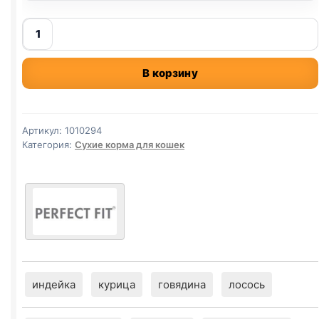
Количество
товара
Perfect
В корзину
Fit
сух.
(СТЕРИЛ.,
ГОВЯДИНА)
Артикул:
1010294
650г
Категория:
Сухие корма для кошек
индейка
курица
говядина
лосось