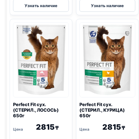
Perfect
Perfect
Узнать наличие
Узнать наличие
Fit
Fit
сух.
сух.
(ДОМАШНИЕ,
(ЧУВСТВ
ГОВЯДИНА)
ПИЩ.,
650г
ИНДЕЙКА)
весовой
1кг
Perfect Fit сух.
Perfect Fit сух.
(СТЕРИЛ., ЛОСОСЬ)
(СТЕРИЛ., КУРИЦА)
650г
650г
2815
2815
₸
₸