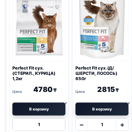
ИНДЕЙКА)
650г
650г
Perfect Fit сух.
Perfect Fit сух. (Д/
(СТЕРИЛ., КУРИЦА)
ШЕРСТИ, ЛОСОСЬ)
1,2кг
650г
4780
2815
₸
₸
В корзину
В корзину
Количество
Количество
−
+
товара
товара