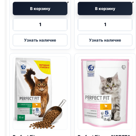
В корзину
В корзину
Количество
Количество
товара
товара
Perfect
Perfect
Узнать наличие
Узнать наличие
Fit
Fit
сух.
сух.
(СТЕРИЛ.,
(СТЕРИЛ.,
ЛОСОСЬ)
КУРИЦА)
650г
650г