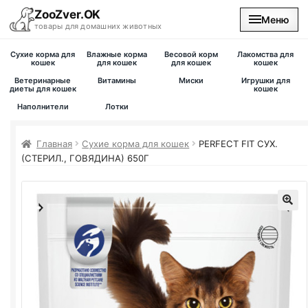
ZooZver.OK
Меню
товары для домашних животных
Сухие корма для
Влажные корма
Весовой корм
Лакомства для
На главную
кошек
для кошек
для кошек
кошек
Ветеринарные
Витамины
Миски
Игрушки для
диеты для кошек
кошек
Каталог
Наполнители
Лотки
Наши магазины
Главная
Сухие корма для кошек
PERFECT FIT СУХ.
(СТЕРИЛ., ГОВЯДИНА) 650Г
Вакансии