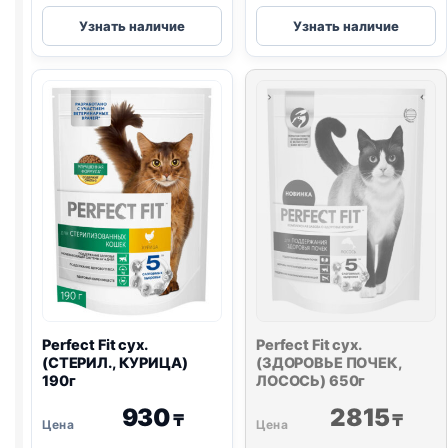
Perfect
Perfect
Узнать наличие
Узнать наличие
Fit
Fit
сух.
сух.
(СТЕРИЛ.,
(Д/
КУРИЦА)
ШЕРСТИ,
1,2кг
ЛОСОСЬ)
650г
Perfect Fit сух.
Perfect Fit сух.
(СТЕРИЛ., КУРИЦА)
(ЗДОРОВЬЕ ПОЧЕК,
190г
ЛОСОСЬ) 650г
930
2815
₸
₸