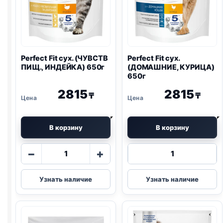
Perfect Fit сух. (ЧУВСТВ
Perfect Fit сух.
ПИЩ., ИНДЕЙКА) 650г
(ДОМАШНИЕ, КУРИЦА)
650г
2815
2815
₸
₸
В корзину
В корзину
Количество
Количество
−
+
товара
товара
Perfect
Perfect
Узнать наличие
Узнать наличие
Fit
Fit
сух.
сух.
(ЧУВСТВ
(ДОМАШНИЕ,
ПИЩ.,
КУРИЦА)