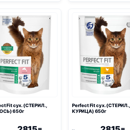
(ЗДОРОВЬЕ
(КОТЯТА,
ПОЧЕК,
КУРИЦА)
ИНДЕЙКА)
190г
650г
ect Fit сух. (СТЕРИЛ.,
Perfect Fit сух. (СТЕРИЛ.
ОСЬ) 650г
КУРИЦА) 650г
2815
2815