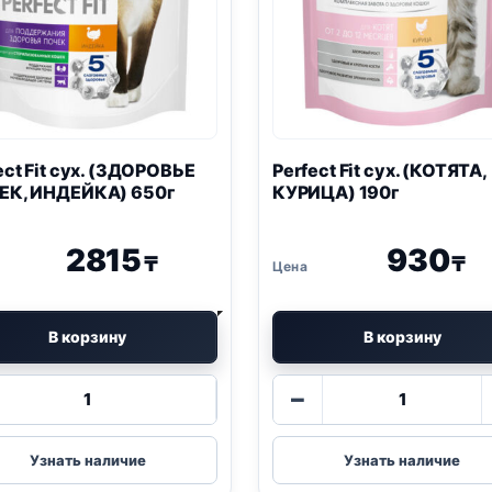
ect Fit сух. (ЗДОРОВЬЕ
Perfect Fit сух. (КОТЯТА,
ЕК, ИНДЕЙКА) 650г
КУРИЦА) 190г
2815
930
₸
₸
В корзину
В корзину
Количество
Количество
−
товара
товара
Perfect
Perfect
Fit
Fit
Узнать наличие
Узнать наличие
сух.
сух.