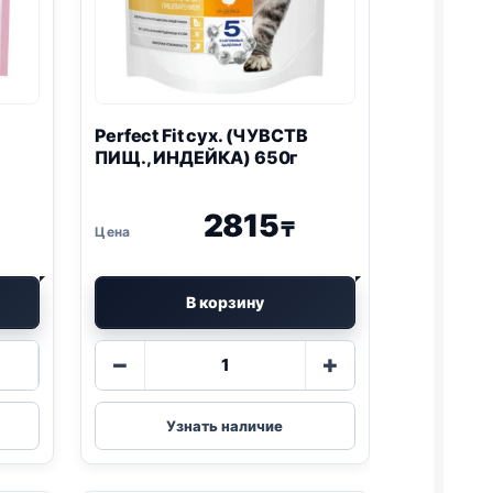
Perfect Fit сух. (ЧУВСТВ
ПИЩ., ИНДЕЙКА) 650г
2815
₸
В корзину
Количество
−
+
товара
Perfect
Fit
Узнать наличие
сух.
(ЧУВСТВ
ПИЩ.,