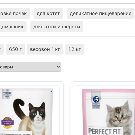
овье почек
для котят
деликатное пищеварение
 домашних
для кожи и шерсти
г
650 г
весовой 1 кг
1.2 кг