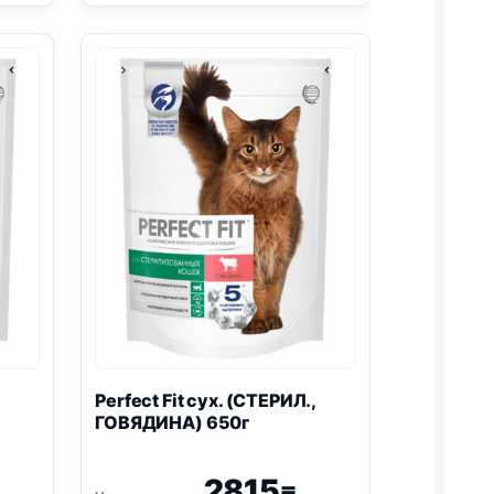
(ЧУВСТВ
ПИЩ.,
ИНДЕЙКА)
весовой
1кг
,
Perfect Fit сух. (СТЕРИЛ.,
ГОВЯДИНА) 650г
2815