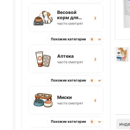
Весовой
›
корм для
собак
часто смотрят
Похожие категории
9
Аптека
›
часто смотрят
Похожие категории
9
Миски
›
часто смотрят
Похожие категории
9
инд