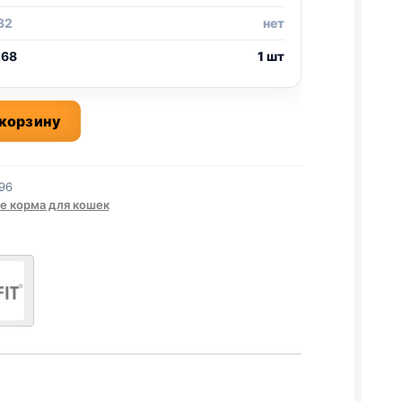
32
нет
 68
1 шт
 корзину
96
е корма для кошек
,