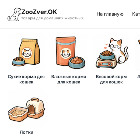
ZooZver.OK
На главную
Ка
товары для домашних животных
Сухие корма для
Влажные корма
Весовой корм
Л
кошек
для кошек
для кошек
Лотки