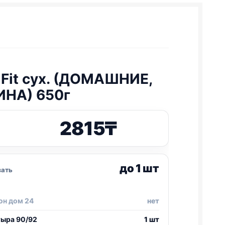
 Fit сух. (ДОМАШНИЕ,
НА) 650г
2815
₸
до 1 шт
зать
он дом 24
нет
тыра 90/92
1 шт