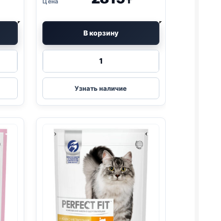
₸
В корзину
Количество
товара
Perfect
Fit
Узнать наличие
сух.
(СТЕРИЛ.,
ГОВЯДИНА)
650г