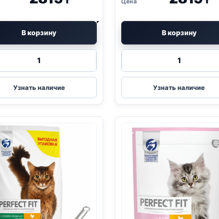
₸
₸
В корзину
В корзину
Количество
Количество
товара
товара
Perfect
Perfect
Fit
Fit
Узнать наличие
Узнать наличие
сух.
сух.
(СТЕРИЛ.,
(СТЕРИЛ.,
ЛОСОСЬ)
КУРИЦА)
650г
650г