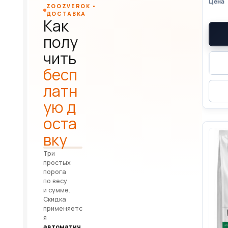
ZOOZVEROK •
ДОСТАВКА
Как
полу
чить
бесп
латн
ую д
оста
вку
Три
простых
порога
по весу
и сумме.
Скидка
применяетс
я
автоматич