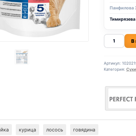
Панфилова 
Тимирязева
Количество
В
товара
Perfect
Fit
Артикул:
102021
сух.
Категория:
Сухи
(ДОМАШНИЕ
ГОВЯДИНА)
650г
ейка
курица
лосось
говядина