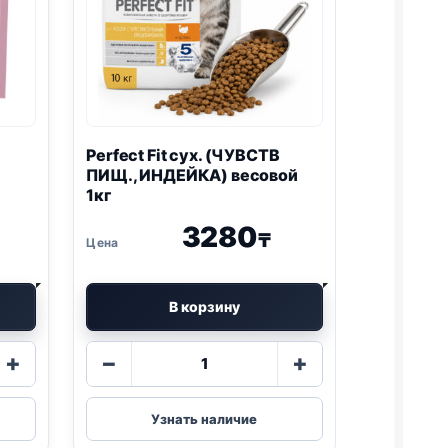
Perfect Fit сух. (ЧУВСТВ
ПИЩ., ИНДЕЙКА) весовой
1кг
3280
₸
В корзину
Количество
+
−
+
товара
Perfect
Fit
Узнать наличие
сух.