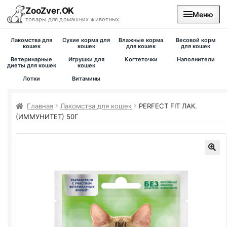
ZooZver.OK
Меню
товары для домашних животных
Лакомства для
Сухие корма для
Влажные корма
Весовой корм
На главную
кошек
кошек
для кошек
для кошек
Ветеринарные
Игрушки для
Когтеточки
Наполнители
диеты для кошек
кошек
Каталог
Лотки
Витамины
Наши магазины
Главная
Лакомства для кошек
PERFECT FIT ЛАК.
(ИММУНИТЕТ) 50Г
Вакансии