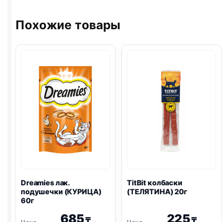
ЗУБОВ)
50г
Похожие товары
Dreamies
лак.
TitBit колбаски
подушечки (КУРИЦА)
(ТЕЛЯТИНА) 20г
60г
685
225
₸
₸