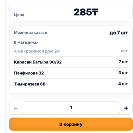
285
₸
Цена
до 7 шт
Можно заказать
В магазинах
нет
4 микрорайон дом 24
7 шт
Карасай Батыра 90/92
3 шт
Панфилова 32
4 шт
Тимирязева 68
Количество
−
+
товара
Perfect
В корзину
Fit
лак.