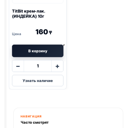
TitBit крем-лак.
(ИНДЕЙКА) 10г
160
₸
В корзину
Количество
−
+
товара
TitBit
Узнать наличие
крем-
лак.
(ИНДЕЙКА)
10г
НАВИГАЦИЯ
Часто смотрят