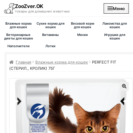
ZooZver.OK
Меню
товары для домашних животных
Влажные корма
Сухие корма для
Весовой корм
Лакомства для
На главную
для кошек
кошек
для кошек
кошек
Ветеринарные
Витамины
Миски
Игрушки для
диеты для кошек
кошек
Каталог
Наполнители
Лотки
Наши магазины
Главная
Влажные корма для кошек
PERFECT FIT
(СТЕРИЛ., КРОЛИК) 75Г
Вакансии