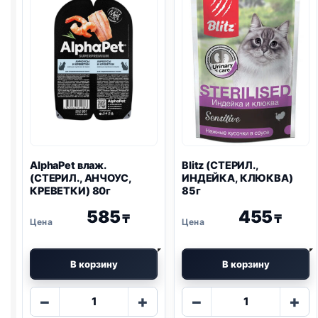
AlphaPet влаж.
Blitz
(СТЕРИЛ.,
(СТЕРИЛ., АНЧОУС,
ИНДЕЙКА, КЛЮКВА)
КРЕВЕТКИ) 80г
85г
585
455
₸
₸
В корзину
В корзину
Количество
Количество
−
+
−
+
товара
товара