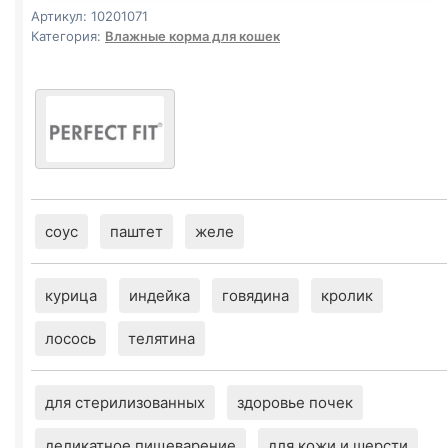
Артикул:
10201071
Категория:
Влажные корма для кошек
соус
паштет
желе
курица
индейка
говядина
кролик
лосось
телятина
для стерилизованных
здоровье почек
деликатное пищеварение
для кожи и шерсти