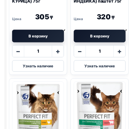
КУРИЦА) 75г
ИНДЕЙКА) паштет 75г
305
320
₸
₸
В корзину
В корзину
Количество
Количество
−
+
−
+
товара
товара
Perfect
Perfect
Узнать наличие
Узнать наличие
Fit
Fit
(СТЕРИЛ.,
(СТЕРИЛ.,
КУРИЦА)
ИНДЕЙКА)
75г
паштет
75г