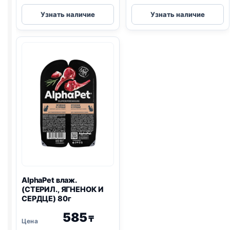
AlphaPet
Blitz
Узнать наличие
Узнать наличие
влаж.
(СТЕРИЛ.,
(СТЕРИЛ.,
ИНДЕЙКА,
АНЧОУС,
КЛЮКВА)
КРЕВЕТКИ)
85г
80г
AlphaPet влаж.
(СТЕРИЛ., ЯГНЕНОК И
СЕРДЦЕ) 80г
585
₸