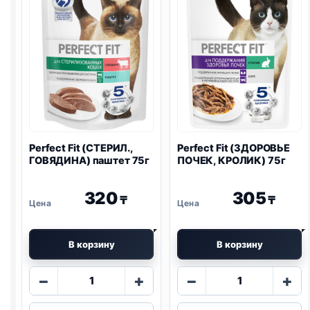
75г
Perfect Fit (СТЕРИЛ.,
Perfect Fit (ЗДОРОВЬЕ
ГОВЯДИНА) паштет 75г
ПОЧЕК, КРОЛИК) 75г
320
305
₸
₸
В корзину
В корзину
Количество
Количество
−
+
−
+
товара
товара
Perfect
Perfect