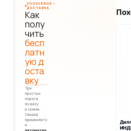
ZOOZVEROK •
ДОСТАВКА
Пох
Как
полу
чить
бесп
латн
ую д
оста
вку
Три
простых
порога
по весу
и сумме.
Скидка
применяетс
Дилл
я
ИНДЕ
автоматич