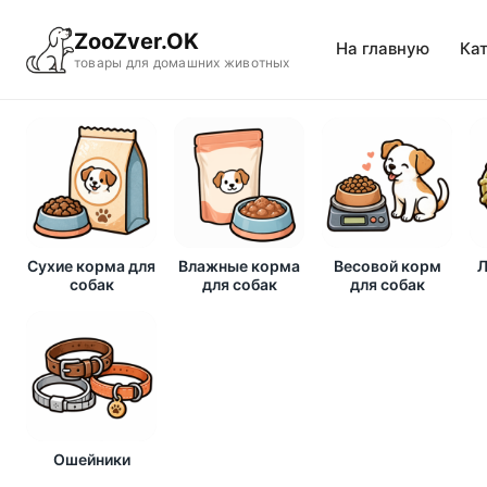
ZooZver.OK
На главную
Ка
товары для домашних животных
Сухие корма для
Влажные корма
Весовой корм
Л
собак
для собак
для собак
Ошейники