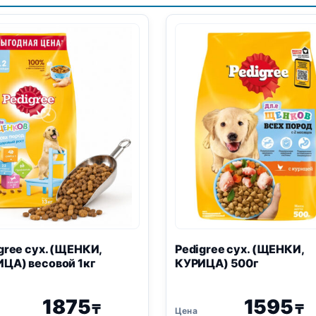
gree сух. (ЩЕНКИ,
Pedigree сух. (ЩЕНКИ,
ЦА) весовой 1кг
КУРИЦА) 500г
1875
1595
₸
₸