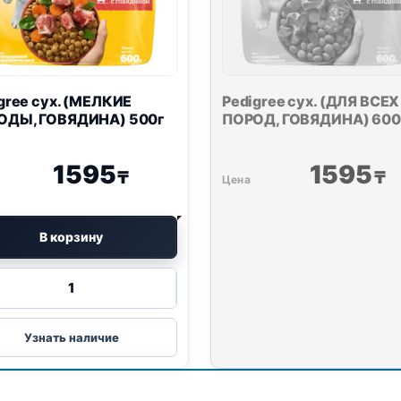
gree сух. (МЕЛКИЕ
Pedigree сух. (ДЛЯ ВСЕХ
ОДЫ, ГОВЯДИНА) 500г
ПОРОД, ГОВЯДИНА) 600
1595
1595
₸
₸
В корзину
Количество
товара
Pedigree
сух.
Узнать наличие
(МЕЛКИЕ
ПОРОДЫ,
ГОВЯДИНА)