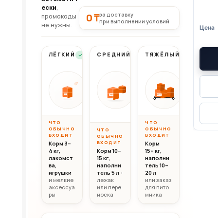
ески
,
за доставку
0 ₸
промокоды
при выполнении условий
не нужны.
ЛЁГКИЙ
СРЕДНИЙ
ТЯЖЁЛЫЙ
Бесплатно
Бесплатно
Бесплатно
Вес до 10 кг
Вес 10–20 кг
Вес свыш
ОТ
ОТ
ОТ
10 000
20 000
30 0
10кг
20кг
30+кг
₸
₸
ЧТО
ЧТО
ОБЫЧНО
ОБЫЧНО
ЧТО
ВХОДИТ
ВХОДИТ
ОБЫЧНО
ВХОДИТ
Корм 3–
Корм
4 кг,
Корм 10–
15+ кг,
лакомст
15 кг,
наполни
ва,
наполни
тель 10–
игрушки
тель 5 л
+
20 л
и мелкие
лежак
или заказ
аксессуа
или пере
для пито
ры
носка
мника