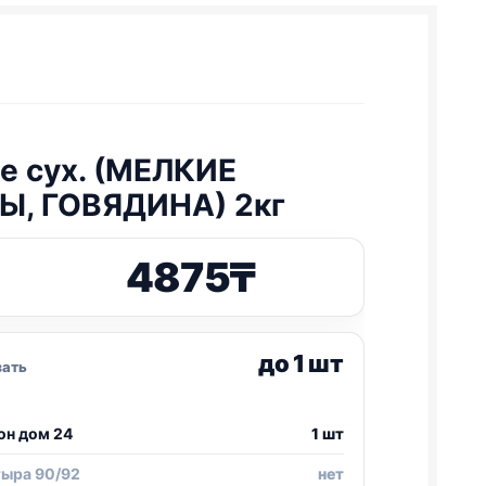
ee сух. (МЕЛКИЕ
, ГОВЯДИНА) 2кг
4875
₸
до 1 шт
зать
он дом 24
1 шт
тыра 90/92
нет