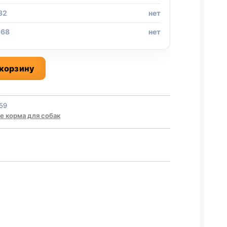
32
нет
 68
нет
 корзину
59
е корма для собак