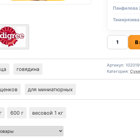
Панфилова 
Тимирязева
Количество
В
товара
Pedigree
сух.
Артикул:
102019
(МЕЛКИЕ
ица
говядина
Категория:
Сухи
ПОРОДЫ,
ГОВЯДИНА)
щенков
для миниатюрных
2кг
г
600 г
весовой 1 кг