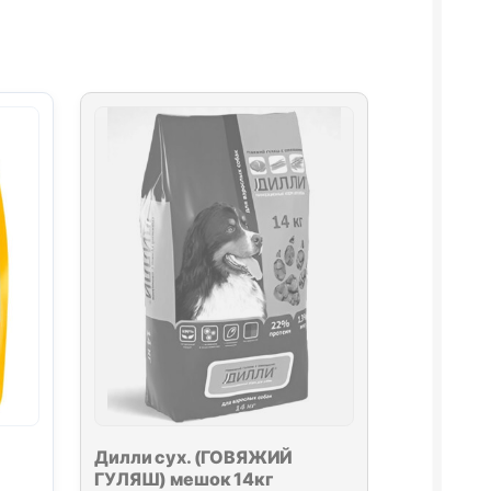
Дилли сух. (ГОВЯЖИЙ
ГУЛЯШ) мешок 14кг