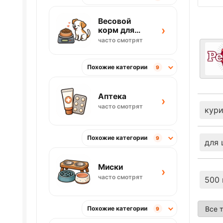
Весовой
›
корм для
собак
часто смотрят
Похожие категории
9
Аптека
›
часто смотрят
кур
Похожие категории
9
для 
Миски
›
часто смотрят
500 
Похожие категории
9