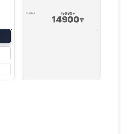
15680
₸
14900
₸