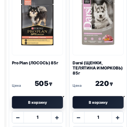
Pro Plan
(ЛОСОСЬ) 85г
Darsi (ЩЕНКИ,
ТЕЛЯТИНА И МОРКОВЬ)
85г
505
220
₸
₸
В корзину
В корзину
Количество
Количество
−
+
−
+
товара
товара