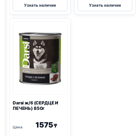
Pro
Darsi
Узнать наличие
Узнать наличие
Plan
(ЩЕНКИ,
(ЛОСОСЬ)
ТЕЛЯТИНА
85г
И
МОРКОВЬ)
85г
Darsi ж/б (СЕРДЦЕ И
ПЕЧЕНЬ) 850г
1575
₸