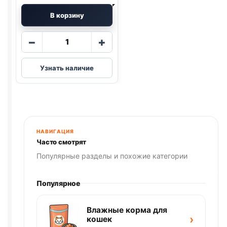
В корзину
Количество
−
+
товара
Darsi
Узнать наличие
ж/
б
(СЕРДЦЕ
И
ПЕЧЕНЬ)
850г
НАВИГАЦИЯ
Часто смотрят
Популярные разделы и похожие категории
Популярное
Влажные корма для
›
кошек