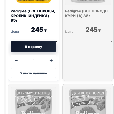
Pedigree (ВСЕ ПОРОДЫ,
Pedigree (ВСЕ ПОРОДЫ,
КРОЛИК, ИНДЕЙКА)
КУРИЦА) 85г
85г
245
245
₸
₸
В корзину
Количество
−
+
товара
Pedigree
Узнать наличие
(ВСЕ
ПОРОДЫ,
КРОЛИК,
ИНДЕЙКА)
85г