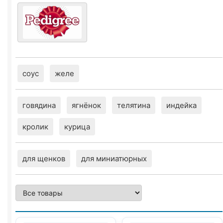
соус
желе
говядина
ягнёнок
телятина
индейка
кролик
курица
для щенков
для миниатюрных