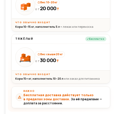
Вес 10–20 кг
20 000
₸
20кг
ОТ
ЧТО ОБЫЧНО ВХОДИТ
Корм 10–15 кг, наполнитель 5 л
+ лежак или переноска
ТЯЖЁЛЫЙ
Бесплатно
Вес свыше 20 кг
30 000
₸
30+кг
ОТ
ЧТО ОБЫЧНО ВХОДИТ
Корм 15+ кг, наполнитель 10–20 л
или заказ для питомника
ВАЖНО
Бесплатная доставка действует только
в пределах зоны доставки.
За её пределами —
доплата за расстояние.