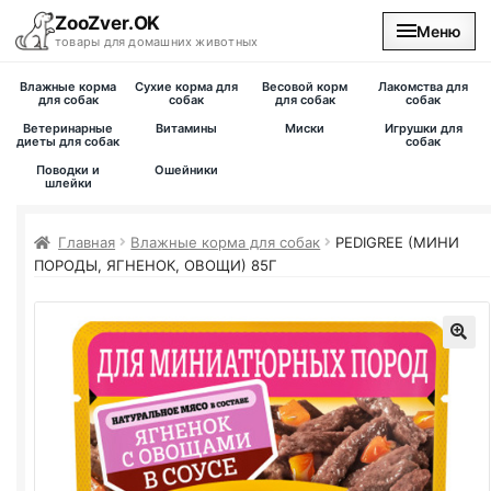
ZooZver.OK
Меню
товары для домашних животных
Влажные корма
Сухие корма для
Весовой корм
Лакомства для
На главную
для собак
собак
для собак
собак
Ветеринарные
Витамины
Миски
Игрушки для
диеты для собак
собак
Каталог
Поводки и
Ошейники
шлейки
Наши магазины
Главная
Влажные корма для собак
PEDIGREE (МИНИ
ПОРОДЫ, ЯГНЕНОК, ОВОЩИ) 85Г
Вакансии