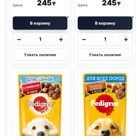
245
245
₸
₸
В корзину
В корзину
Количество
Количество
−
+
−
+
товара
товара
Pedigree
Pedigree
Узнать наличие
Узнать наличие
(ВСЕ
(ВСЕ
ПОРОДЫ,
ПОРОДЫ,
ГОВЯДИНА)
ГОВЯДИНА
85г
И
ЯГНЕНОК)
85г