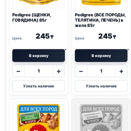
Pedigree (ЩЕНКИ,
Pedigree (ВСЕ ПОРОДЫ,
ГОВЯДИНА) 85г
ТЕЛЯТИНА, ПЕЧЕНЬ) в
желе 85г
245
245
₸
₸
В корзину
В корзину
Количество
Количество
−
+
−
+
товара
товара
Pedigree
Pedigree
Узнать наличие
Узнать наличие
(ЩЕНКИ,
(ВСЕ
ГОВЯДИНА)
ПОРОДЫ,
85г
ТЕЛЯТИНА,
ПЕЧЕНЬ)
в
желе
85г