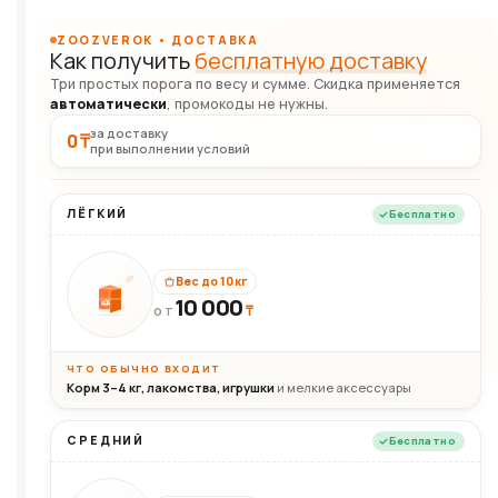
ZOOZVEROK • ДОСТАВКА
Как получить
бесплатную доставку
Три простых порога по весу и сумме. Скидка применяется
автоматически
, промокоды не нужны.
за доставку
0 ₸
при выполнении условий
ЛЁГКИЙ
Бесплатно
Вес до 10 кг
10 000
10кг
₸
ОТ
ЧТО ОБЫЧНО ВХОДИТ
Корм 3–4 кг, лакомства, игрушки
и мелкие аксессуары
СРЕДНИЙ
Бесплатно