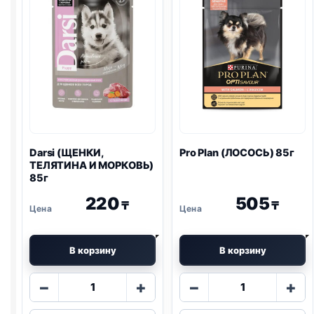
Darsi (ЩЕНКИ,
Pro Plan
(ЛОСОСЬ) 85г
ТЕЛЯТИНА И МОРКОВЬ)
85г
220
505
₸
₸
В корзину
В корзину
Количество
Количество
−
+
−
+
товара
товара
Darsi
Pro