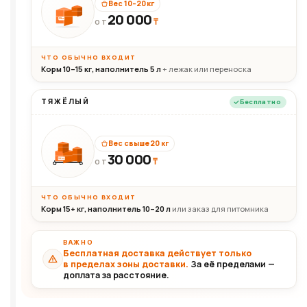
Вес 10–20 кг
20 000
₸
20кг
ОТ
ЧТО ОБЫЧНО ВХОДИТ
Корм 10–15 кг, наполнитель 5 л
+ лежак или переноска
ТЯЖЁЛЫЙ
Бесплатно
Вес свыше 20 кг
30 000
₸
30+кг
ОТ
ЧТО ОБЫЧНО ВХОДИТ
Корм 15+ кг, наполнитель 10–20 л
или заказ для питомника
ВАЖНО
Бесплатная доставка действует только
в пределах зоны доставки.
За её пределами —
доплата за расстояние.