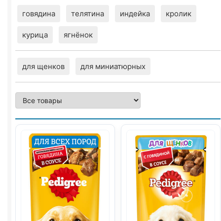
говядина
телятина
индейка
кролик
курица
ягнёнок
для щенков
для миниатюрных