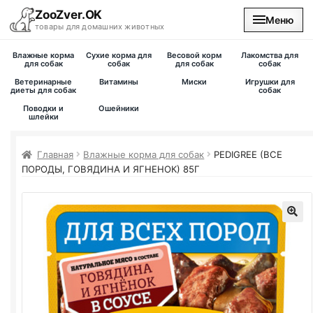
ZooZver.OK
Меню
товары для домашних животных
Влажные корма
Сухие корма для
Весовой корм
Лакомства для
На главную
для собак
собак
для собак
собак
Ветеринарные
Витамины
Миски
Игрушки для
диеты для собак
собак
Каталог
Поводки и
Ошейники
шлейки
Наши магазины
Главная
Влажные корма для собак
PEDIGREE (ВСЕ
ПОРОДЫ, ГОВЯДИНА И ЯГНЕНОК) 85Г
Вакансии