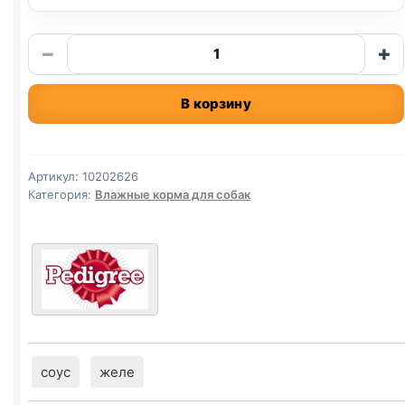
Количество
−
+
товара
Pedigree
В корзину
(ВСЕ
ПОРОДЫ,
ГОВЯДИНА
И
Артикул:
10202626
ЯГНЕНОК)
Категория:
Влажные корма для собак
85г
соус
желе