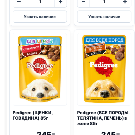
−
+
−
+
товара
товара
Pedigree
Pedigree
Узнать наличие
Узнать наличие
(ВСЕ
(ВСЕ
ПОРОДЫ,
ПОРОДЫ,
ГОВЯДИНА)
ГОВЯДИНА
85г
И
ЯГНЕНОК)
85г
Pedigree (ЩЕНКИ,
Pedigree (ВСЕ ПОРОДЫ,
ГОВЯДИНА) 85г
ТЕЛЯТИНА, ПЕЧЕНЬ) в
желе 85г
245
245