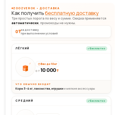
ZOOZVEROK • ДОСТАВКА
Как получить
бесплатную доставку
Три простых порога по весу и сумме. Скидка применяется
автоматически
, промокоды не нужны.
за доставку
0 ₸
при выполнении условий
ЛЁГКИЙ
Бесплатно
Вес до 10 кг
10 000
10кг
₸
ОТ
ЧТО ОБЫЧНО ВХОДИТ
Корм 3–4 кг, лакомства, игрушки
и мелкие аксессуары
СРЕДНИЙ
Бесплатно