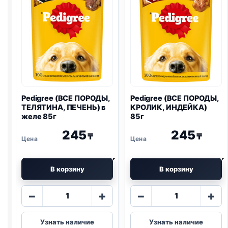
Pedigree (ВСЕ ПОРОДЫ,
Pedigree (ВСЕ ПОРОДЫ,
ТЕЛЯТИНА, ПЕЧЕНЬ) в
КРОЛИК, ИНДЕЙКА)
желе 85г
85г
245
245
₸
₸
В корзину
В корзину
Количество
Количество
−
+
−
+
товара
товара
Pedigree
Pedigree
Узнать наличие
Узнать наличие
(ВСЕ
(ВСЕ