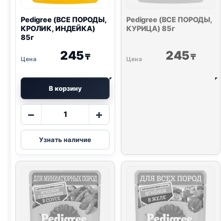
Pedigree (ВСЕ ПОРОДЫ,
Pedigree (ВСЕ ПОРОДЫ,
КРОЛИК, ИНДЕЙКА)
КУРИЦА) 85г
85г
245
245
₸
₸
В корзину
Количество
−
+
товара
Pedigree
Узнать наличие
(ВСЕ
ПОРОДЫ,
КРОЛИК,
ИНДЕЙКА)
85г