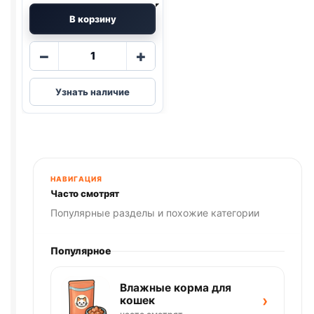
В корзину
Количество
−
+
товара
Darsi
Узнать наличие
ж/
б
(ЯГНЕНОК)
паштет
850г
НАВИГАЦИЯ
Часто смотрят
Популярные разделы и похожие категории
Популярное
Влажные корма для
›
кошек