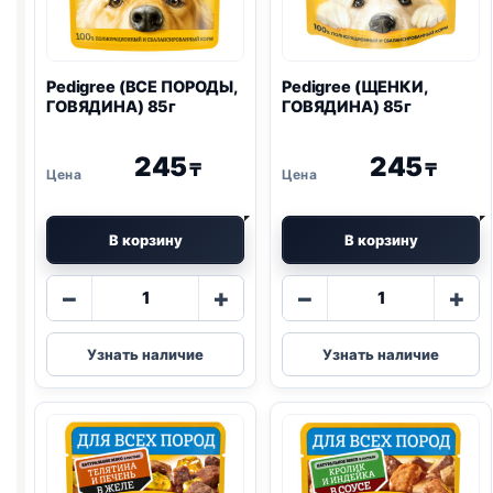
Pedigree (ВСЕ ПОРОДЫ,
Pedigree (ЩЕНКИ,
ГОВЯДИНА) 85г
ГОВЯДИНА) 85г
245
245
₸
₸
В корзину
В корзину
Количество
Количество
−
+
−
+
товара
товара
Pedigree
Pedigree
Узнать наличие
Узнать наличие
(ВСЕ
(ЩЕНКИ,
ПОРОДЫ,
ГОВЯДИНА)
ГОВЯДИНА)
85г
85г