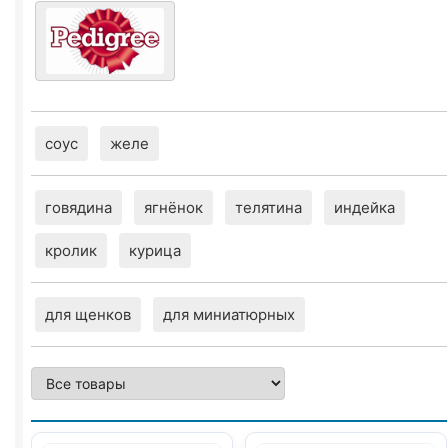
соус
желе
говядина
ягнёнок
телятина
индейка
кролик
курица
для щенков
для миниатюрных