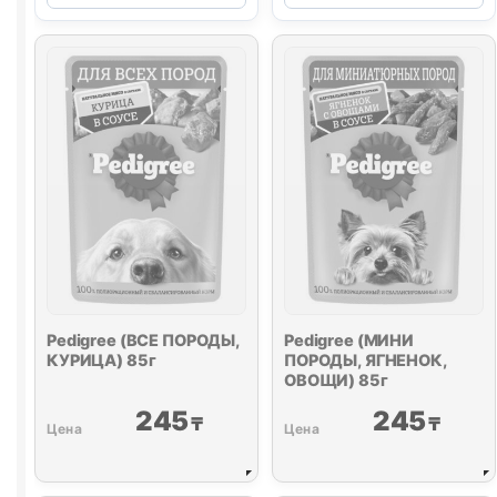
ПОРОДЫ,
ПОРОДЫ,
ТЕЛЯТИНА,
КРОЛИК,
ПЕЧЕНЬ)
ИНДЕЙКА)
в
85г
желе
85г
Pedigree (ВСЕ ПОРОДЫ,
Pedigree (МИНИ
КУРИЦА) 85г
ПОРОДЫ, ЯГНЕНОК,
ОВОЩИ) 85г
245
245
₸
₸