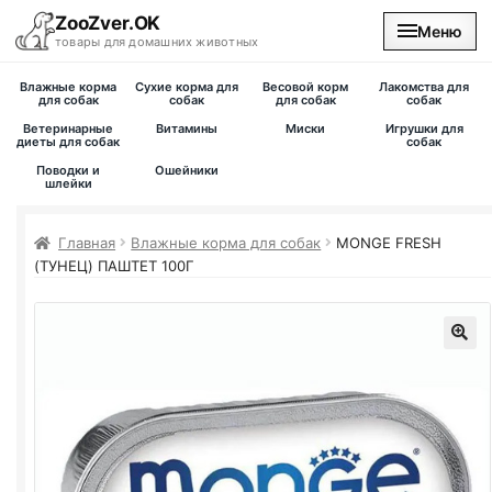
ZooZver.OK
Меню
товары для домашних животных
Влажные корма
Сухие корма для
Весовой корм
Лакомства для
На главную
для собак
собак
для собак
собак
Ветеринарные
Витамины
Миски
Игрушки для
диеты для собак
собак
Каталог
Поводки и
Ошейники
шлейки
Наши магазины
Главная
Влажные корма для собак
MONGE FRESH
(ТУНЕЦ) ПАШТЕТ 100Г
Вакансии