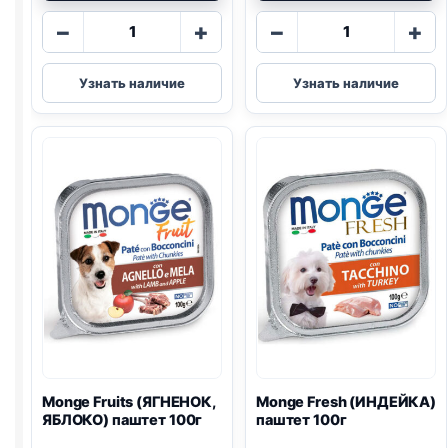
Количество
Количество
−
+
−
+
товара
товара
Monge
Monge
Узнать наличие
Узнать наличие
Fruits
Fresh
(АПЕЛЬСИНЫ,
(КУРИЦА)
УТКА)
паштет
паштет
100г
100г
Monge Fruits (ЯГНЕНОК,
Monge Fresh (ИНДЕЙКА)
ЯБЛОКО) паштет 100г
паштет 100г