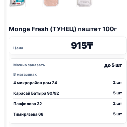
Monge Fresh (ТУНЕЦ) паштет 100г
915
₸
Цена
до 5 шт
Можно заказать
В магазинах
2 шт
4 микрорайон дом 24
5 шт
Карасай Батыра 90/92
2 шт
Панфилова 32
5 шт
Тимирязева 68