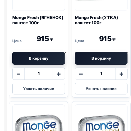
Monge Fresh (ЯГНЕНОК)
Monge Fresh (УТКА)
паштет 100г
паштет 100г
915
915
₸
₸
В корзину
В корзину
Количество
Количество
−
+
−
+
товара
товара
Monge
Monge
Узнать наличие
Узнать наличие
Fresh
Fresh
(ЯГНЕНОК)
(УТКА)
паштет
паштет
100г
100г