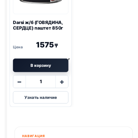
Darsi ж/б (ГОВЯДИНА,
СЕРДЦЕ) паштет 850г
1575
₸
В корзину
Количество
−
+
товара
Darsi
Узнать наличие
ж/
б
(ГОВЯДИНА,
СЕРДЦЕ)
паштет
850г
НАВИГАЦИЯ