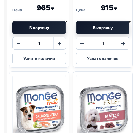
965
915
₸
₸
В корзину
В корзину
Количество
Количество
−
+
−
+
товара
товара
Monge
Monge
Узнать наличие
Узнать наличие
Fruits
Fresh
(ЯГНЕНОК,
(ИНДЕЙКА)
ЯБЛОКО)
паштет
паштет
100г
100г