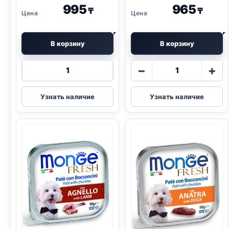
995
965
₸
₸
В корзину
В корзину
Количество
Количество
−
+
товара
товара
Monge
Monge
Узнать наличие
Узнать наличие
Vet
Fruits
(RECOVERY)
(ИНДЕЙКА,
150г
ЧЕРНИКА)
паштет
100г