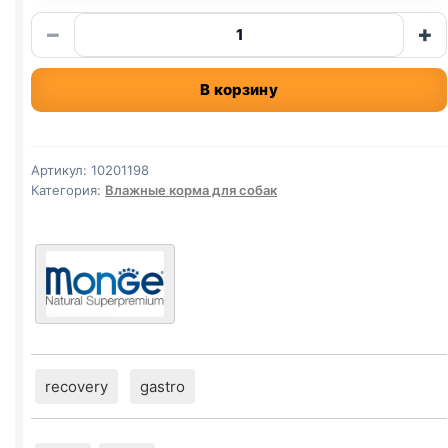
Количество
−
+
товара
Monge
В корзину
Fresh
(ТУНЕЦ)
паштет
100г
Артикул:
10201198
Категория:
Влажные корма для собак
recovery
gastro