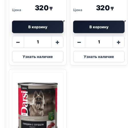
МОРКОВЬ, РИС) 85г
ФАСОЛЬ) 85г
320
320
₸
₸
В корзину
В корзину
Количество
Количество
−
+
−
+
товара
товара
Purina
Purina
Узнать наличие
Узнать наличие
One
One
(МИНИ
паста
ПОРОДЫ,
(МИНИ
ЧУВСТВ
ПОРОДЫ,
ПИЩ.,
ДЛЯ
ЛОСОСЬ,
АКТИВНЫХ,
МОРКОВЬ,
УТКА
РИС)
И
85г
ФАСОЛЬ)
85г