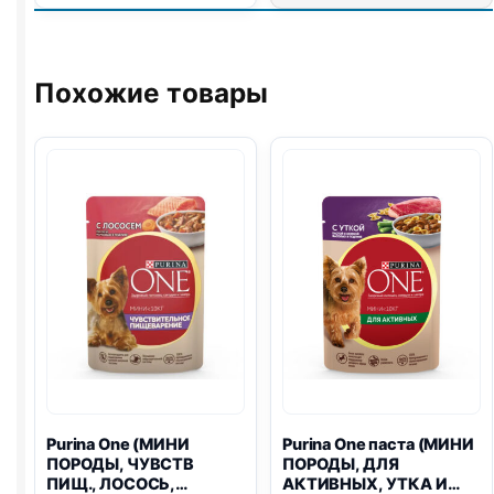
(КУРИЦА,
МАЛИНА)
паштет
100г
Похожие товары
Purina One
(МИНИ
Purina One
паста (МИНИ
ПОРОДЫ, ЧУВСТВ
ПОРОДЫ, ДЛЯ
ПИЩ., ЛОСОСЬ,
АКТИВНЫХ, УТКА И