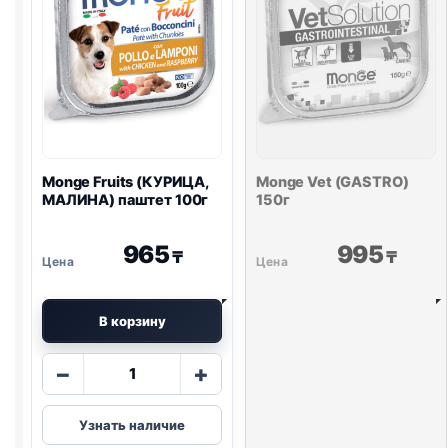
Monge Fruits (КУРИЦА,
Monge Vet (
GASTRO
)
МАЛИНА) паштет 100г
150г
965
995
₸
₸
В корзину
Количество
−
+
товара
Monge
Узнать наличие
Fruits