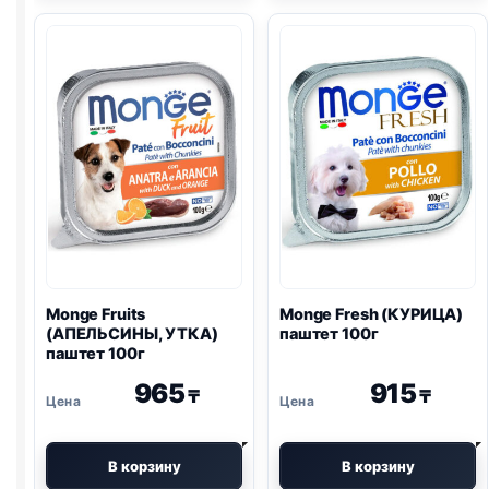
(ТРЕСКА)
(ЛОСОСЬ)
паштет
паштет
100г
100г
Monge Fruits
Monge Fresh (КУРИЦА)
(АПЕЛЬСИНЫ, УТКА)
паштет 100г
паштет 100г
965
915
₸
₸
В корзину
В корзину