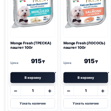
Monge Fresh (ТРЕСКА)
Monge Fresh (ЛОСОСЬ)
паштет 100г
паштет 100г
915
915
₸
₸
В корзину
В корзину
Количество
Количество
−
+
−
+
товара
товара
Monge
Monge
Узнать наличие
Узнать наличие
Fresh
Fresh