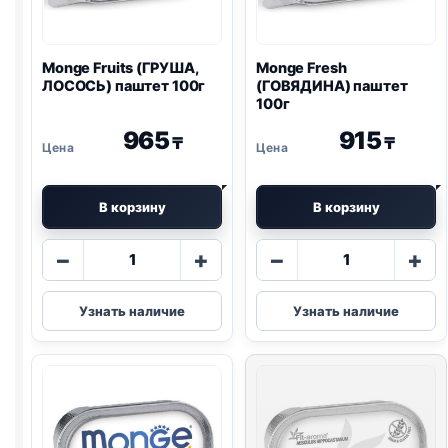
Monge Fruits (ГРУША,
Monge Fresh
ЛОСОСЬ) паштет 100г
(ГОВЯДИНА) паштет
100г
965
915
₸
₸
В корзину
В корзину
Количество
Количество
−
+
−
+
товара
товара
Monge
Monge
Узнать наличие
Узнать наличие
Fruits
Fresh
(ГРУША,
(ГОВЯДИНА)
ЛОСОСЬ)
паштет
паштет
100г
100г