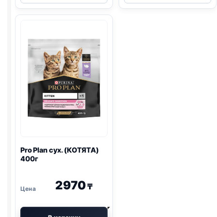
(КУРИЦА)
сух.
1,3кг
(СТЕРИЛ.,
ИНДЕЙКА)
1,5кг
Pro Plan
сух. (КОТЯТА)
400г
2970
₸