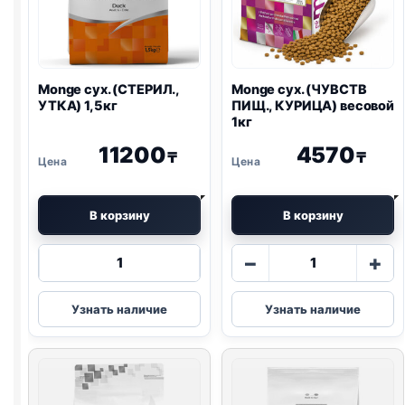
Monge сух. (СТЕРИЛ.,
Monge сух. (ЧУВСТВ
УТКА) 1,5кг
ПИЩ., КУРИЦА) весовой
1кг
11200
4570
₸
₸
В корзину
В корзину
Количество
Количество
−
+
товара
товара
Monge
Monge
Узнать наличие
Узнать наличие
сух.
сух.
(СТЕРИЛ.,
(ЧУВСТВ
УТКА)
ПИЩ.,
1,5кг
КУРИЦА)
весовой