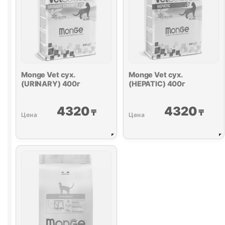
Monge Vet сух.
Monge Vet сух.
(
URINARY
) 400г
(HEPATIC) 400г
4320
4320
₸
₸