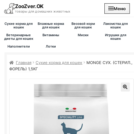
ZooZver.OK
Меню
товары для домашних животных
Сухие корма для
Влажные корма
Весовой корм
Лакомства для
На главную
кошек
для кошек
для кошек
кошек
Ветеринарные
Витамины
Миски
Игрушки для
диеты для кошек
кошек
Каталог
Наполнители
Лотки
Наши магазины
Главная
Сухие корма для кошек
MONGE СУХ. (СТЕРИЛ.,
ФОРЕЛЬ) 1,5КГ
Вакансии