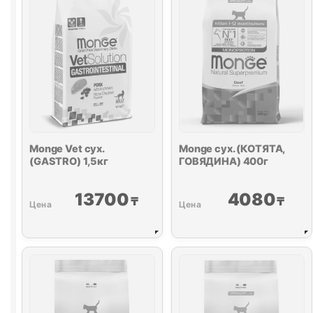
1кг
Monge Vet сух.
Monge сух. (КОТЯТА,
(
GASTRO
) 1,5кг
ГОВЯДИНА) 400г
13700
4080
₸
₸