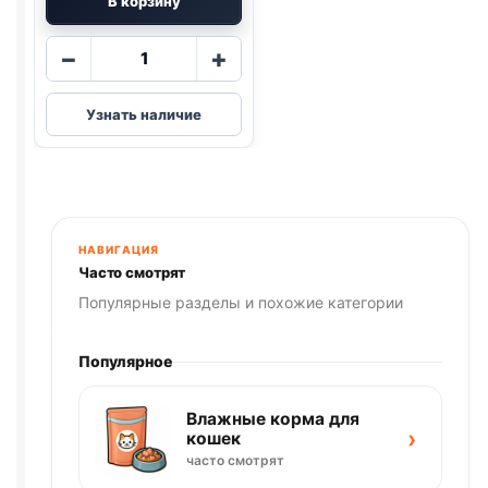
В корзину
Количество
−
+
товара
Pro
Узнать наличие
Plan
сух.
(КОТЯТА)
400г
НАВИГАЦИЯ
Часто смотрят
Популярные разделы и похожие категории
Популярное
Влажные корма для
›
кошек
часто смотрят