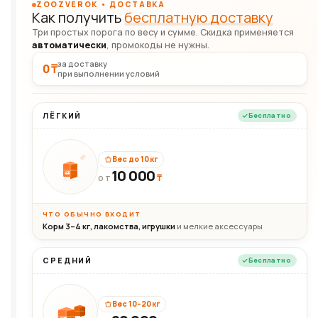
ZOOZVEROK • ДОСТАВКА
Как получить
бесплатную доставку
Три простых порога по весу и сумме. Скидка применяется
автоматически
, промокоды не нужны.
за доставку
0 ₸
при выполнении условий
ЛЁГКИЙ
Бесплатно
Вес до 10 кг
10 000
10кг
₸
ОТ
ЧТО ОБЫЧНО ВХОДИТ
Корм 3–4 кг, лакомства, игрушки
и мелкие аксессуары
СРЕДНИЙ
Бесплатно
Вес 10–20 кг