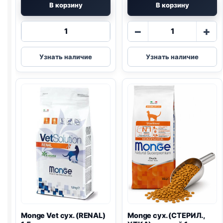
В корзину
В корзину
Количество
Количество
−
+
товара
товара
Monge
Monge
Узнать наличие
Узнать наличие
сух.
сух.
(ВЗРОСЛЫЕ,
(СТЕРИЛ.,
КРОЛИК)
КУРИЦА)
весовой
весовой
1кг
1кг
Monge Vet сух. (
RENAL
)
Monge сух. (СТЕРИЛ.,