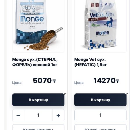
Monge сух. (СТЕРИЛ.,
Monge Vet сух.
ФОРЕЛЬ) весовой 1кг
(HEPATIC) 1,5кг
5070
14270
₸
₸
В корзину
В корзину
Количество
Количество
−
+
товара
товара
Monge
Monge