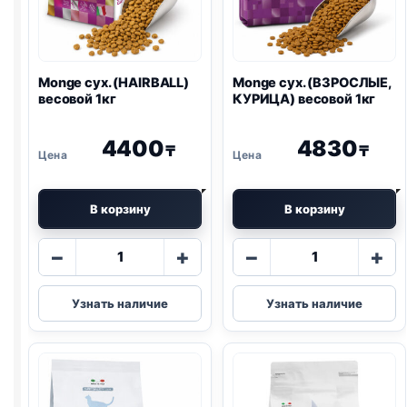
Monge сух. (HAIRBALL)
Monge сух. (ВЗРОСЛЫЕ,
весовой 1кг
КУРИЦА) весовой 1кг
4400
4830
₸
₸
В корзину
В корзину
Количество
Количество
−
+
−
+
товара
товара
Monge
Monge
Узнать наличие
Узнать наличие
сух.
сух.
(HAIRBALL)
(ВЗРОСЛЫЕ,
весовой
КУРИЦА)
1кг
весовой
1кг