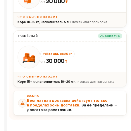
20 000
₸
20кг
ОТ
ЧТО ОБЫЧНО ВХОДИТ
Корм 10–15 кг, наполнитель 5 л
+ лежак или переноска
ТЯЖЁЛЫЙ
Бесплатно
Вес свыше 20 кг
30 000
₸
30+кг
ОТ
ЧТО ОБЫЧНО ВХОДИТ
Корм 15+ кг, наполнитель 10–20 л
или заказ для питомника
ВАЖНО
Бесплатная доставка действует только
в пределах зоны доставки.
За её пределами —
доплата за расстояние.