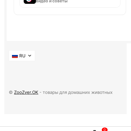
видео и советы
RU
©
ZooZver.OK
- товары для домашних животных
0