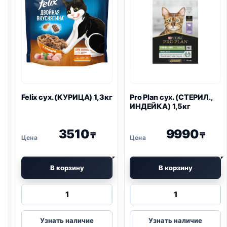
Felix
сух. (КУРИЦА) 1,3кг
Pro Plan
сух. (СТЕРИЛ.,
ИНДЕЙКА) 1,5кг
3510
9990
₸
₸
В корзину
В корзину
Количество
Количество
товара
товара
Felix
Pro
Узнать наличие
Узнать наличие
сух.
Plan