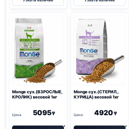
Узнать наличие
Узнать наличие
сух.
Vet
(СТЕРИЛ.,
сух.
ФОРЕЛЬ)
(HEPATIC)
весовой
1,5кг
1кг
Monge сух. (ВЗРОСЛЫЕ,
Monge сух. (СТЕРИЛ.,
КРОЛИК) весовой 1кг
КУРИЦА) весовой 1кг
5095
4920
₸
₸