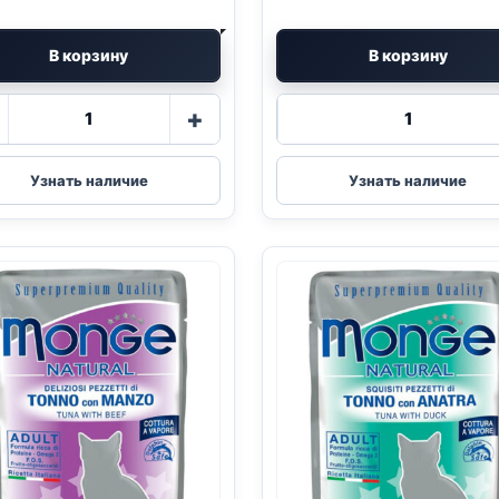
В корзину
В корзину
Количество
Количество
+
товара
товара
Monge
Monge
(ЖЕЛТОПЕРЫЙ
(ТУНЕЦ,
Узнать наличие
Узнать наличие
ТУНЕЦ)
КУРИЦА,
желе
КРЕВЕТКИ)
80г
80г