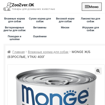
ZooZver.OK
Меню
товары для домашних животных
Влажные корма
Сухие корма для
Весовой корм
Лакомства для
На главную
для собак
собак
для собак
собак
Ветеринарные
Витамины
Миски
Игрушки для
диеты для собак
собак
Каталог
Поводки и
Ошейники
шлейки
Наши магазины
Главная
Влажные корма для собак
MONGE Ж/Б
(ВЗРОСЛЫЕ, УТКА) 400Г
Вакансии