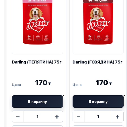
Darling (ТЕЛЯТИНА) 75г
Darling (ГОВЯДИНА) 75г
170
170
₸
₸
В корзину
В корзину
Количество
Количество
−
+
−
+
товара
товара
Darling
Darling