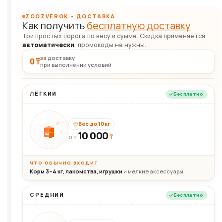
ZOOZVEROK • ДОСТАВКА
Как получить
бесплатную доставку
Три простых порога по весу и сумме. Скидка применяется
автоматически
, промокоды не нужны.
за доставку
0 ₸
при выполнении условий
ЛЁГКИЙ
Бесплатно
Вес до 10 кг
10 000
10кг
₸
ОТ
ЧТО ОБЫЧНО ВХОДИТ
Корм 3–4 кг, лакомства, игрушки
и мелкие аксессуары
СРЕДНИЙ
Бесплатно