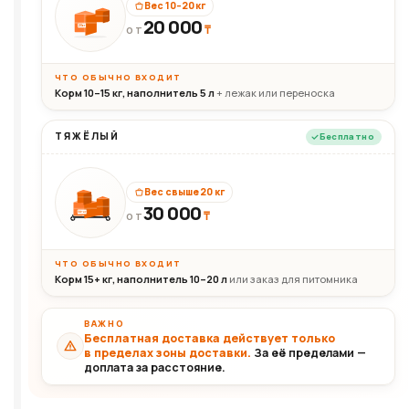
Вес 10–20 кг
20 000
₸
20кг
ОТ
ЧТО ОБЫЧНО ВХОДИТ
Корм 10–15 кг, наполнитель 5 л
+ лежак или переноска
ТЯЖЁЛЫЙ
Бесплатно
Вес свыше 20 кг
30 000
₸
30+кг
ОТ
ЧТО ОБЫЧНО ВХОДИТ
Корм 15+ кг, наполнитель 10–20 л
или заказ для питомника
ВАЖНО
Бесплатная доставка действует только
в пределах зоны доставки.
За её пределами —
доплата за расстояние.