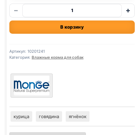
Количество
−
+
товара
Monge
В корзину
ж/
б
(ВЗРОСЛЫЕ,
УТКА)
Артикул:
10201241
400г
Категория:
Влажные корма для собак
курица
говядина
ягнёнок