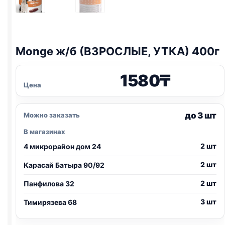
Monge ж/б (ВЗРОСЛЫЕ, УТКА) 400г
1580
₸
Цена
до 3 шт
Можно заказать
В магазинах
2 шт
4 микрорайон дом 24
2 шт
Карасай Батыра 90/92
2 шт
Панфилова 32
3 шт
Тимирязева 68