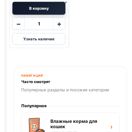
В корзину
Количество
−
+
товара
Monge
Узнать наличие
Fruits
(КУРИЦА,
МАЛИНА)
паштет
100г
НАВИГАЦИЯ
Часто смотрят
Популярные разделы и похожие категории
Популярное
Влажные корма для
›
кошек