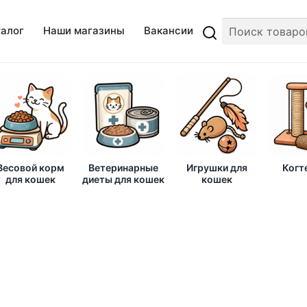
талог
Наши магазины
Вакансии
Весовой корм
Ветеринарные
Игрушки для
Когт
для кошек
диеты для кошек
кошек