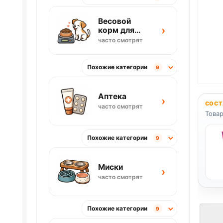
Весовой
›
корм для
собак
часто смотрят
Похожие категории
9
Аптека
›
СОСТ
часто смотрят
Товар
Похожие категории
9
Миски
›
часто смотрят
Похожие категории
9