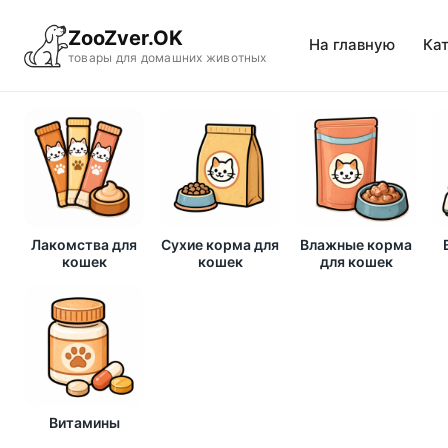
ZooZver.OK
На главную
Ка
товары для домашних животных
Лакомства для
Сухие корма для
Влажные корма
кошек
кошек
для кошек
Витамины