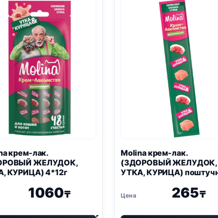
ГРЕБЕШОК)
ИНДЕЙКА)
4*12г
4*12г
na крем-лак.
Molina крем-лак.
ОРОВЫЙ ЖЕЛУДОК,
(ЗДОРОВЫЙ ЖЕЛУДОК,
, КУРИЦА) 4*12г
УТКА, КУРИЦА) поштуч
12г
1060
265
₸
₸