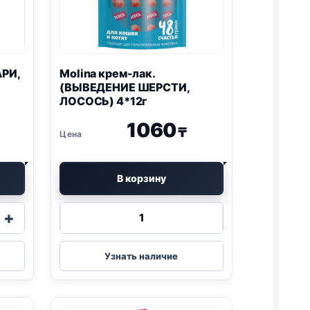
АРИ,
Molina крем-лак.
(ВЫВЕДЕНИЕ ШЕРСТИ,
ЛОСОСЬ) 4*12г
1060
₸
В корзину
Количество
+
товара
Molina
крем-
Узнать наличие
лак.
(ВЫВЕДЕНИЕ
ШЕРСТИ,