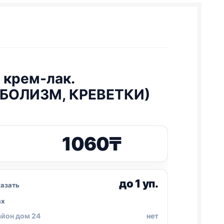
 крем-лак.
БОЛИЗМ, КРЕВЕТКИ)
1060
₸
до 1 уп.
азать
ах
айон дом 24
нет