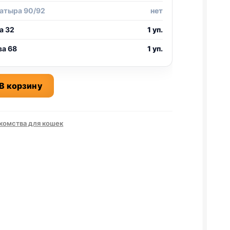
атыра 90/92
нет
а 32
1 уп.
ва 68
1 уп.
о
В корзину
комства для кошек
ИЗМ,