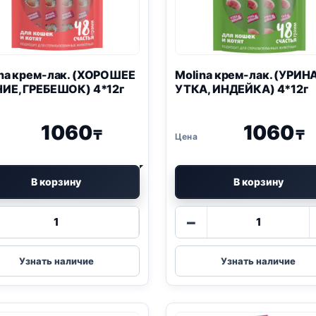
na крем-лак. (ХОРОШЕЕ
Molina крем-лак. (УРИН
ИЕ, ГРЕБЕШОК) 4*12г
УТКА, ИНДЕЙКА) 4*12г
1060
1060
₸
₸
В корзину
В корзину
Количество
Количество
−
товара
товара
Molina
Molina
крем-
крем-
Узнать наличие
Узнать наличие
лак.
лак.
(ХОРОШЕЕ
(УРИНАРИ,
ЗРЕНИЕ,
УТКА,