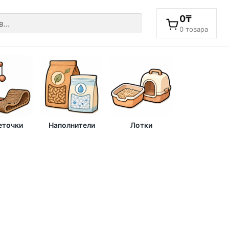
0
₸
0 товара
еточки
Наполнители
Лотки