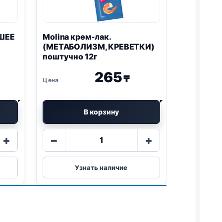
ОШЕЕ
Molina крем-лак.
(МЕТАБОЛИЗМ, КРЕВЕТКИ)
поштучно 12г
265
₸
В корзину
Количество
+
−
+
товара
Molina
крем-
Узнать наличие
лак.
(МЕТАБОЛИЗМ,
КРЕВЕТКИ)
поштучно
12г