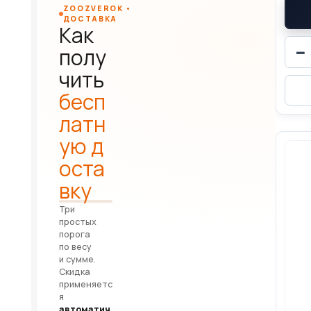
ZOOZVEROK •
ДОСТАВКА
Как
−
полу
чить
бесп
латн
ую д
оста
вку
Три
простых
порога
по весу
и сумме.
Скидка
применяетс
я
автоматич