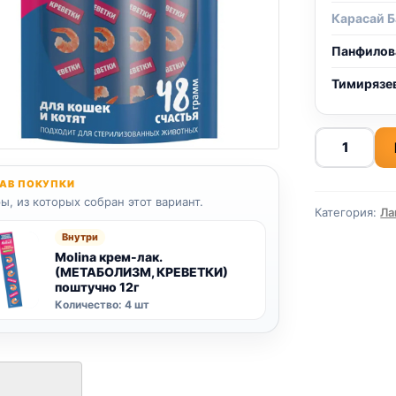
Карасай Б
Панфилов
Тимирязе
Количеств
товара
Molina
АВ ПОКУПКИ
крем-
ы, из которых собран этот вариант.
Категория:
Ла
лак.
Внутри
(МЕТАБОЛ
Molina крем-лак.
КРЕВЕТКИ)
(МЕТАБОЛИЗМ, КРЕВЕТКИ)
4*12г
поштучно 12г
Количество: 4 шт