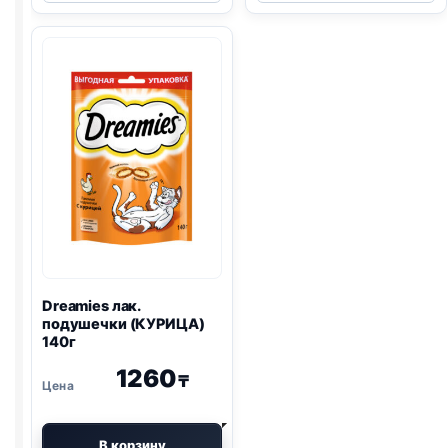
лак.
подушечки
(ТЕЛЯТИНА)
(ГОВЯДИНА)
10г
140г
Dreamies
лак.
подушечки (КУРИЦА)
140г
1260
₸
В корзину