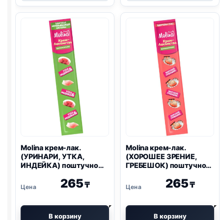
лак.
лак.
(ЗДОРОВЫЙ
(ВЫВЕДЕНИЕ
ЖЕЛУДОК,
ШЕРСТИ,
УТКА,
ЛОСОСЬ)
КУРИЦА)
поштучно
поштучно
12г
12г
Molina крем-лак.
Molina крем-лак.
(УРИНАРИ, УТКА,
(ХОРОШЕЕ ЗРЕНИЕ,
ИНДЕЙКА) поштучно
ГРЕБЕШОК) поштучно
12г
12г
265
265
₸
₸
В корзину
В корзину