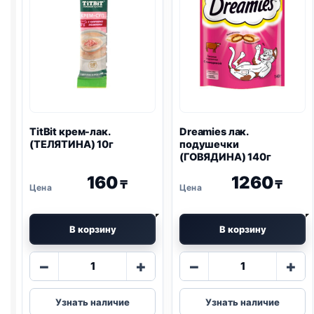
TitBit крем-лак.
Dreamies
лак.
(ТЕЛЯТИНА) 10г
подушечки
(ГОВЯДИНА) 140г
160
1260
₸
₸
В корзину
В корзину
Количество
Количество
−
+
−
+
товара
товара
TitBit
Dreamies
Узнать наличие
Узнать наличие
крем-
лак.