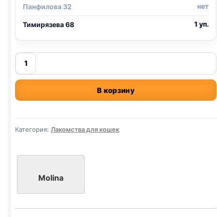
нет
Панфилова 32
1 уп.
Тимирязева 68
Количество
товара
Molina
В корзину
крем-
лак.
(ВЫВЕДЕНИЕ
ШЕРСТИ,
Категория:
Лакомства для кошек
ЛОСОСЬ)
4*12г
Molina