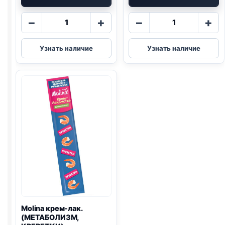
Количество
Количество
−
+
−
+
товара
товара
Molina
Molina
Узнать наличие
Узнать наличие
крем-
крем-
лак.
лак.
(УРИНАРИ,
(ХОРОШЕЕ
УТКА,
ЗРЕНИЕ,
ИНДЕЙКА)
ГРЕБЕШОК)
поштучно
поштучно
12г
12г
Molina крем-лак.
(МЕТАБОЛИЗМ,