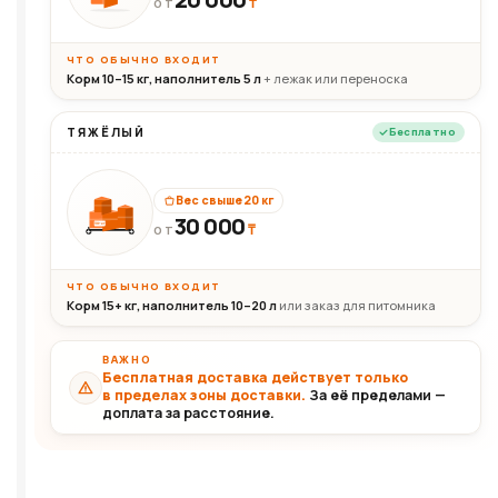
₸
ОТ
ЧТО ОБЫЧНО ВХОДИТ
Корм 10–15 кг, наполнитель 5 л
+ лежак или переноска
ТЯЖЁЛЫЙ
Бесплатно
Вес свыше 20 кг
30 000
₸
30+кг
ОТ
ЧТО ОБЫЧНО ВХОДИТ
Корм 15+ кг, наполнитель 10–20 л
или заказ для питомника
ВАЖНО
Бесплатная доставка действует только
в пределах зоны доставки.
За её пределами —
доплата за расстояние.