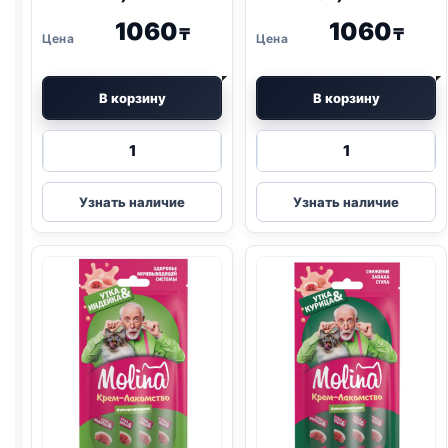
1060
1060
₸
₸
В корзину
В корзину
Количество
Количество
товара
товара
Molina
Molina
Узнать наличие
Узнать наличие
крем-
крем-
лак.
лак.
(МЕТАБОЛИЗМ,
(ХОРОШЕЕ
КРЕВЕТКИ)
ЗРЕНИЕ,
4*12г
ГРЕБЕШОК)
4*12г