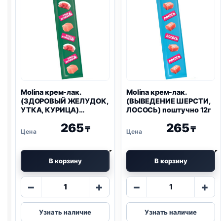
4*12г
Molina крем-лак.
Molina крем-лак.
(ЗДОРОВЫЙ ЖЕЛУДОК,
(ВЫВЕДЕНИЕ ШЕРСТИ,
УТКА, КУРИЦА)
ЛОСОСЬ) поштучно 12г
поштучно 12г
265
265
₸
₸
В корзину
В корзину
Количество
Количество
−
+
−
+
товара
товара
Molina
Molina
Узнать наличие
Узнать наличие
крем-
крем-