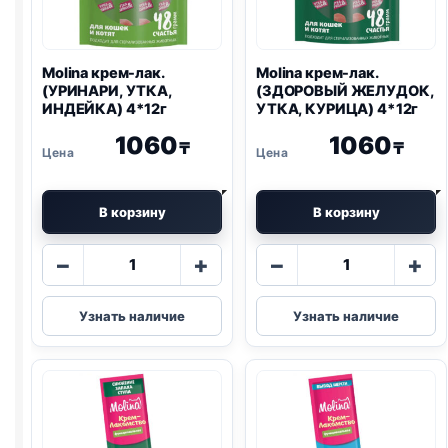
Molina крем-лак.
Molina крем-лак.
(УРИНАРИ, УТКА,
(ЗДОРОВЫЙ ЖЕЛУДОК,
ИНДЕЙКА) 4*12г
УТКА, КУРИЦА) 4*12г
1060
1060
₸
₸
В корзину
В корзину
Количество
Количество
−
+
−
+
товара
товара
Molina
Molina
Узнать наличие
Узнать наличие
крем-
крем-
лак.
лак.
(УРИНАРИ,
(ЗДОРОВЫЙ
УТКА,
ЖЕЛУДОК,
ИНДЕЙКА)
УТКА,
4*12г
КУРИЦА)