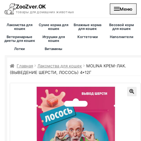
ZooZver.OK
Меню
товары для домашних животных
Лакомства для
Сухие корма для
Влажные корма
Весовой корм
На главную
кошек
кошек
для кошек
для кошек
Ветеринарные
Игрушки для
Когтеточки
Наполнители
диеты для кошек
кошек
Каталог
Лотки
Витамины
Наши магазины
Главная
Лакомства для кошек
MOLINA КРЕМ-ЛАК.
(ВЫВЕДЕНИЕ ШЕРСТИ, ЛОСОСЬ) 4*12Г
Вакансии