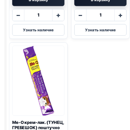
Количество
Количество
−
+
−
+
товара
товара
Me-
Me-
Узнать наличие
Узнать наличие
O
O
крем-
крем-
лак.
лак.
(КРАБ)
(ТУНЕЦ
поштучно
МАГУРО)
15г
поштучно
15г
Me-O крем-лак. (ТУНЕЦ,
ГРЕБЕШОК) поштучно