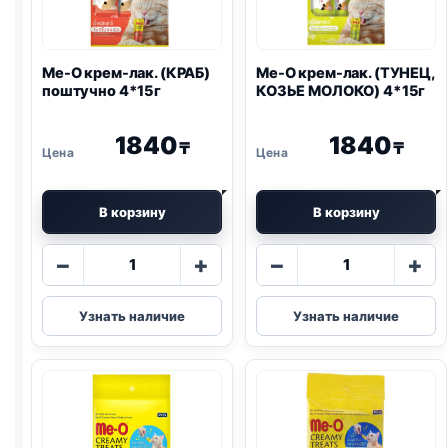
Me-O крем-лак. (КРАБ)
Me-O крем-лак. (ТУНЕЦ,
поштучно 4*15г
КОЗЬЕ МОЛОКО) 4*15г
1840
1840
₸
₸
В корзину
В корзину
Количество
Количество
−
+
−
+
товара
товара
Me-
Me-
Узнать наличие
Узнать наличие
O
O
крем-
крем-
лак.
лак.
(КРАБ)
(ТУНЕЦ,
поштучно
КОЗЬЕ
4*15г
МОЛОКО)