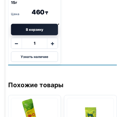
15г
460
₸
В корзину
Количество
−
+
товара
Me-
Узнать наличие
O
крем-
лак.
(ТУНЕЦ,
ГРЕБЕШОК)
Похожие товары
поштучно
15г