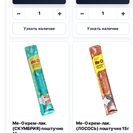
Количество
Количество
−
+
−
+
товара
товара
Me-
Me-
Узнать наличие
Узнать наличие
O
O
крем-
крем-
лак.
лак.
(ЛОСОСЬ)
(СКУМБРИЯ)
4*15г
4*15г
Me-O крем-лак.
Me-O крем-лак.
(СКУМБРИЯ) поштучно
(ЛОСОСЬ) поштучно 15г