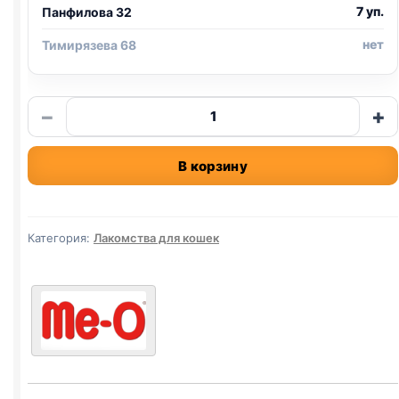
7 уп.
Панфилова 32
нет
Тимирязева 68
Количество
−
+
товара
Me-
В корзину
O
крем-
лак.
(ТУНЕЦ
Категория:
Лакомства для кошек
КАЦУО)
4*15г