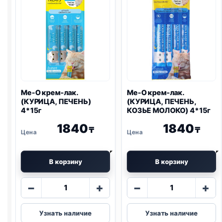
4*15г
Me-O крем-лак.
Me-O крем-лак.
(КУРИЦА, ПЕЧЕНЬ)
(КУРИЦА, ПЕЧЕНЬ,
4*15г
КОЗЬЕ МОЛОКО) 4*15г
1840
1840
₸
₸
В корзину
В корзину
Количество
Количество
−
+
−
+
товара
товара
Me-
Me-
Узнать наличие
Узнать наличие
O
O