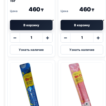
15г
460
460
₸
₸
В корзину
В корзину
Количество
Количество
−
+
−
+
товара
товара
Me-
Me-
Узнать наличие
Узнать наличие
O
O
крем-
крем-
лак.
лак.
(СКУМБРИЯ)
(ЛОСОСЬ)
поштучно
поштучно
15г
15г