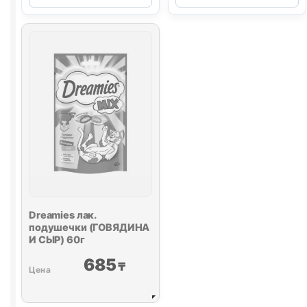
крем-
лак.
лак.
(ТЕЛЯТИНА)
(ТУНЕЦ
10г
МАГУРО)
поштучно
15г
Dreamies
лак.
подушечки (ГОВЯДИНА
И СЫР) 60г
685
₸