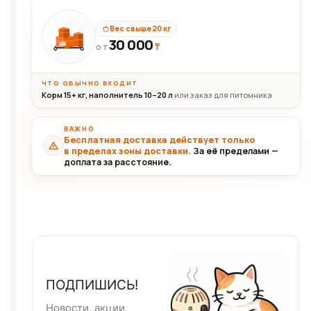
Вес свыше 20 кг
30 000
₸
30+кг
ОТ
ЧТО ОБЫЧНО ВХОДИТ
Корм 15+ кг, наполнитель 10–20 л
или заказ для питомника
ВАЖНО
Бесплатная доставка действует только
в пределах зоны доставки.
За её пределами —
доплата за расстояние.
ПОДПИШИСЬ!
Новости, акции,