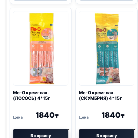
крем-
крем-
лак.
лак.
(КУРИЦА,
(КУРИЦА,
ПЕЧЕНЬ)
ПЕЧЕНЬ,
4*15г
КОЗЬЕ
МОЛОКО)
4*15г
Me-O крем-лак.
Me-O крем-лак.
(ЛОСОСЬ) 4*15г
(СКУМБРИЯ) 4*15г
1840
1840
₸
₸
В корзину
В корзину