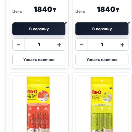
1840
1840
₸
₸
В корзину
В корзину
Количество
Количество
−
+
−
+
товара
товара
Me-
Me-
Узнать наличие
Узнать наличие
O
O
крем-
крем-
лак.
лак.
(ТУНЕЦ,
(ТУНЕЦ
ГРЕБЕШОК)
МАГУРО)
4*15г
4*15г