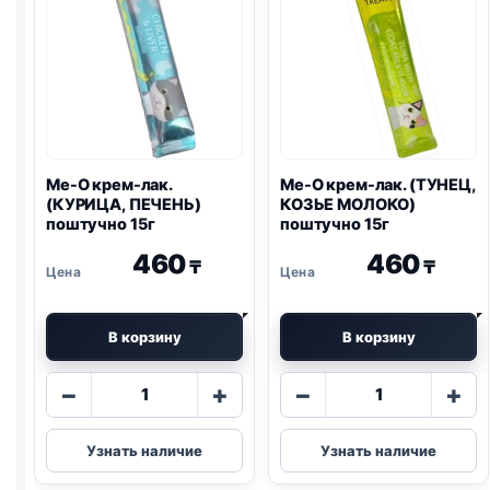
поштучно
15г
Me-O крем-лак.
Me-O крем-лак. (ТУНЕЦ,
(КУРИЦА, ПЕЧЕНЬ)
КОЗЬЕ МОЛОКО)
поштучно 15г
поштучно 15г
460
460
₸
₸
В корзину
В корзину
Количество
Количество
−
+
−
+
товара
товара
Me-
Me-
Узнать наличие
Узнать наличие
O
O
крем-
крем-