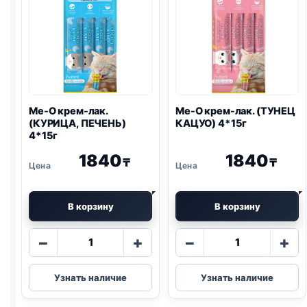
Me-O крем-лак.
Me-O крем-лак. (ТУНЕЦ
(КУРИЦА, ПЕЧЕНЬ)
КАЦУО) 4*15г
4*15г
1840
1840
₸
₸
В корзину
В корзину
Количество
Количество
−
+
−
+
товара
товара
Me-
Me-
Узнать наличие
Узнать наличие
O
O
крем-
крем-