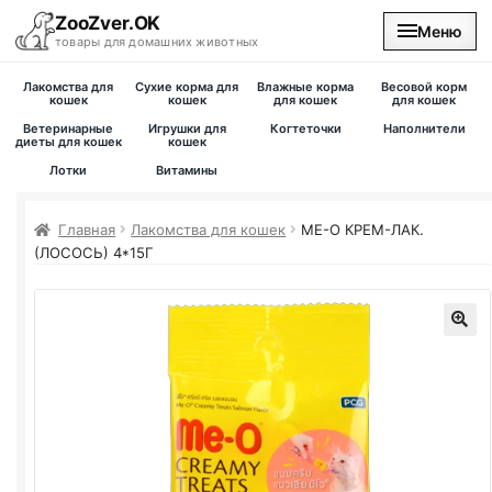
ZooZver.OK
Меню
товары для домашних животных
Лакомства для
Сухие корма для
Влажные корма
Весовой корм
На главную
кошек
кошек
для кошек
для кошек
Ветеринарные
Игрушки для
Когтеточки
Наполнители
диеты для кошек
кошек
Каталог
Лотки
Витамины
Наши магазины
Главная
Лакомства для кошек
ME-O КРЕМ-ЛАК.
(ЛОСОСЬ) 4*15Г
Вакансии