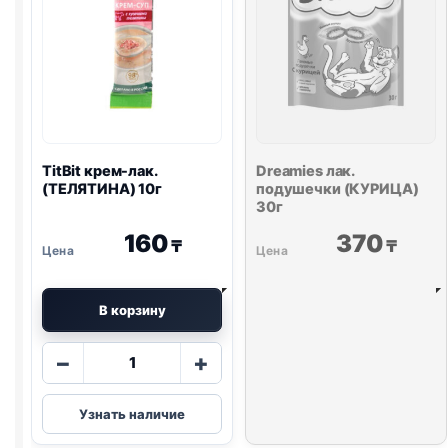
TitBit крем-лак.
Dreamies
лак.
(ТЕЛЯТИНА) 10г
подушечки (КУРИЦА)
30г
160
370
₸
₸
В корзину
Количество
−
+
товара
TitBit
Узнать наличие
крем-
лак.