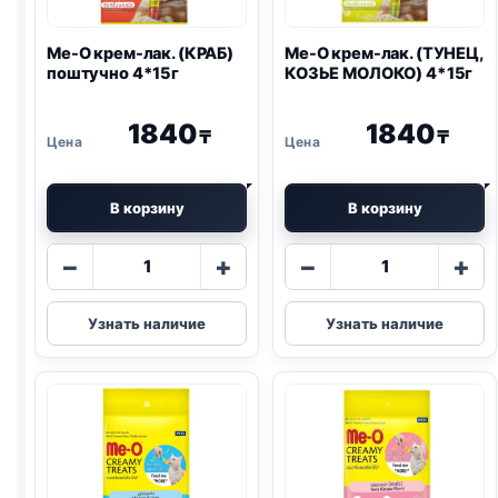
Me-O крем-лак. (КРАБ)
Me-O крем-лак. (ТУНЕЦ,
поштучно 4*15г
КОЗЬЕ МОЛОКО) 4*15г
1840
1840
₸
₸
В корзину
В корзину
Количество
Количество
−
+
−
+
товара
товара
Me-
Me-
Узнать наличие
Узнать наличие
O
O
крем-
крем-
лак.
лак.
(КРАБ)
(ТУНЕЦ,
поштучно
КОЗЬЕ
4*15г
МОЛОКО)
4*15г