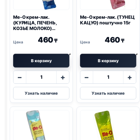
Me-O крем-лак.
Me-O крем-лак. (ТУНЕЦ
(КУРИЦА, ПЕЧЕНЬ,
КАЦУО) поштучно 15г
КОЗЬЕ МОЛОКО)
поштучно 15г
460
460
₸
₸
В корзину
В корзину
Количество
Количество
−
+
−
+
товара
товара
Me-
Me-
Узнать наличие
Узнать наличие
O
O
крем-
крем-
лак.
лак.
(КУРИЦА,
(ТУНЕЦ
ПЕЧЕНЬ,
КАЦУО)
КОЗЬЕ
поштучно
МОЛОКО)
15г