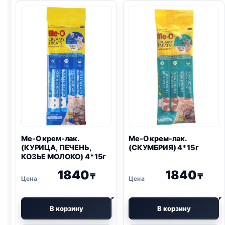
лак.
лак.
(КУРИЦА,
(ТУНЕЦ
ПЕЧЕНЬ)
КАЦУО)
4*15г
4*15г
Me-O крем-лак.
Me-O крем-лак.
(КУРИЦА, ПЕЧЕНЬ,
(СКУМБРИЯ) 4*15г
КОЗЬЕ МОЛОКО) 4*15г
1840
1840
₸
₸
В корзину
В корзину