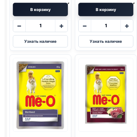
В корзину
В корзину
Количество
Количество
−
+
−
+
товара
товара
Me-
Me-
Узнать наличие
Узнать наличие
O
O
(КОТЯТА,
(КОТЯТА,
ТУНЕЦ,
ЯГНЕНОК)
КОЗЬЕ
соус
МОЛОКО)
85г
85г