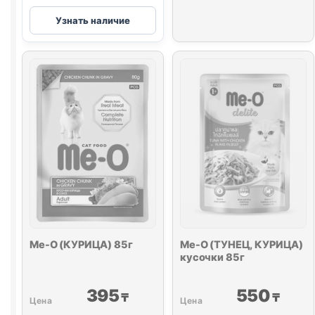
Me-
Узнать наличие
O
(ТУНЕЦ,
КУРИНАЯ
ГОЛЕНЬ)
желе
85г
Me-O (КУРИЦА) 85г
Me-O (ТУНЕЦ, КУРИЦА)
кусочки 85г
395
550
₸
₸