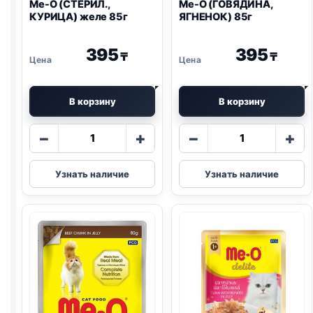
Me-O (СТЕРИЛ.,
Me-O (ГОВЯДИНА,
КУРИЦА) желе 85г
ЯГНЕНОК) 85г
395
395
₸
₸
В корзину
В корзину
Количество
Количество
−
+
−
+
товара
товара
Me-
Me-
Узнать наличие
Узнать наличие
O
O
(СТЕРИЛ.,
(ГОВЯДИНА,
КУРИЦА)
ЯГНЕНОК)
желе
85г
85г