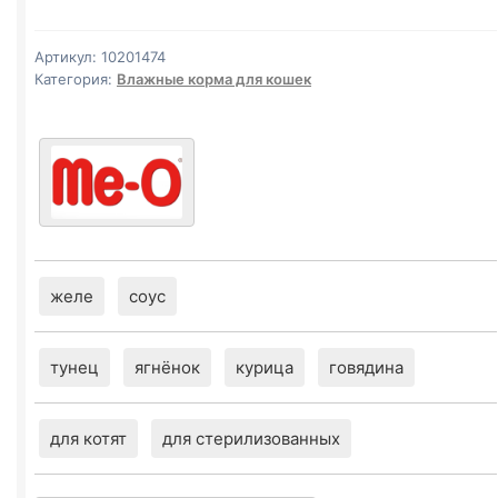
И
КРАБ)
Артикул:
10201474
желе
Категория:
Влажные корма для кошек
85г
желе
соус
тунец
ягнёнок
курица
говядина
для котят
для стерилизованных