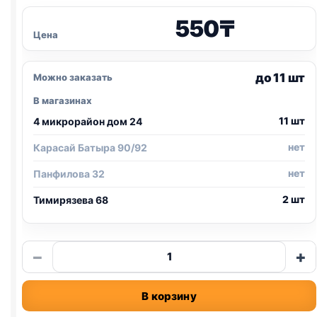
550
₸
Цена
до 11 шт
Можно заказать
В магазинах
11 шт
4 микрорайон дом 24
нет
Карасай Батыра 90/92
нет
Панфилова 32
2 шт
Тимирязева 68
Количество
−
+
товара
Me-
В корзину
O
(ТУНЕЦ