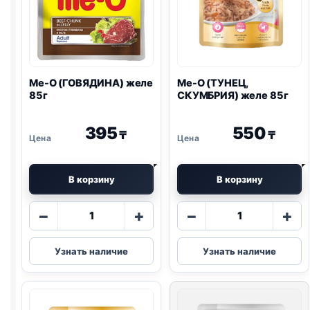
Me-O (ГОВЯДИНА) желе
Me-O (ТУНЕЦ,
85г
СКУМБРИЯ) желе 85г
395
550
₸
₸
В корзину
В корзину
Количество
Количество
−
+
−
+
товара
товара
Me-
Me-
Узнать наличие
Узнать наличие
O
O
(ГОВЯДИНА)
(ТУНЕЦ,
желе
СКУМБРИЯ)
85г
желе