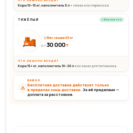
ЧТО ОБЫЧНО ВХОДИТ
Корм 10–15 кг, наполнитель 5 л
+ лежак или переноска
ТЯЖЁЛЫЙ
Бесплатно
Вес свыше 20 кг
30 000
₸
30+кг
ОТ
ЧТО ОБЫЧНО ВХОДИТ
Корм 15+ кг, наполнитель 10–20 л
или заказ для питомника
ВАЖНО
Бесплатная доставка действует только
в пределах зоны доставки.
За её пределами —
доплата за расстояние.