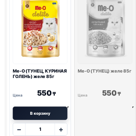
85г
Me-O (ТУНЕЦ, КУРИНАЯ
Me-O (ТУНЕЦ) желе 85г
ГОЛЕНЬ) желе 85г
550
550
₸
₸
В корзину
Количество
−
+
товара