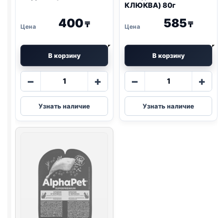
КЛЮКВА) 80г
400
585
₸
₸
В корзину
В корзину
Количество
Количество
−
+
−
+
товара
товара
Blitz
AlphaPet
Узнать наличие
Узнать наличие
(КУРИЦА,
влаж.
ИНДЕЙКА)
(ЧУВСТВ
85г
ПИЩ.,
УТКА
И
КЛЮКВА)
80г