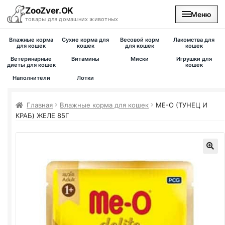
ZooZver.OK
Меню
товары для домашних животных
Влажные корма
Сухие корма для
Весовой корм
Лакомства для
На главную
для кошек
кошек
для кошек
кошек
Ветеринарные
Витамины
Миски
Игрушки для
диеты для кошек
кошек
Каталог
Наполнители
Лотки
Наши магазины
Главная
Влажные корма для кошек
ME-O (ТУНЕЦ И
КРАБ) ЖЕЛЕ 85Г
Вакансии