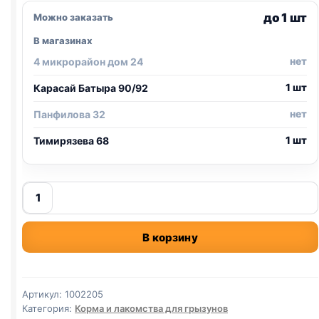
до 1 шт
Можно заказать
В магазинах
нет
4 микрорайон дом 24
1 шт
Карасай Батыра 90/92
нет
Панфилова 32
1 шт
Тимирязева 68
Количество
товара
Little
В корзину
One
палочки
грыз.
(ДЛЯ
Артикул:
1002205
КРЫС,
Категория:
Корма и лакомства для грызунов