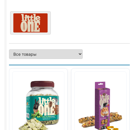
ФРУКТЫ,
ОРЕХИ)
55г
2шт