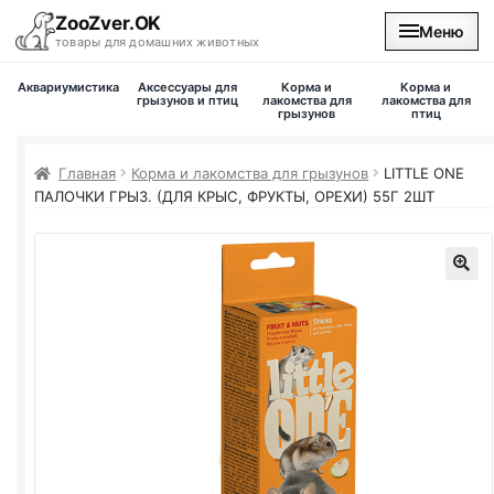
ZooZver.OK
Меню
товары для домашних животных
Аквариумистика
Аксессуары для
Корма и
Корма и
На главную
грызунов и птиц
лакомства для
лакомства для
грызунов
птиц
Каталог
Главная
Корма и лакомства для грызунов
LITTLE ONE
ПАЛОЧКИ ГРЫЗ. (ДЛЯ КРЫС, ФРУКТЫ, ОРЕХИ) 55Г 2ШТ
Наши магазины
Вакансии