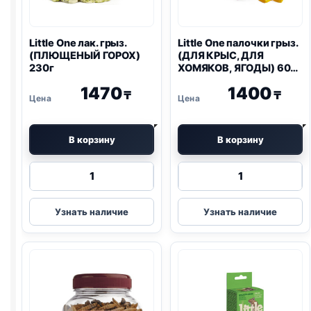
Little One
лак. грыз.
Little One
палочки грыз.
(ПЛЮЩЕНЫЙ ГОРОХ)
(ДЛЯ КРЫС, ДЛЯ
230г
ХОМЯКОВ, ЯГОДЫ) 60г
2шт
1470
1400
₸
₸
В корзину
В корзину
Количество
Количество
товара
товара
Little
Little
Узнать наличие
Узнать наличие
One
One
лак.
палочки
грыз.
грыз.
(ПЛЮЩЕНЫЙ
(ДЛЯ
ГОРОХ)
КРЫС,
230г
ДЛЯ