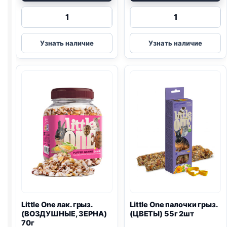
Количество
Количество
товара
товара
Little
Little
Узнать наличие
Узнать наличие
One
One
палочки
лак.
грыз.
грыз.
(ВОЗДУШНЫЙ
(МУЧНОЙ
РИС,
ЧЕРВЬ)
ОРЕХИ)
75г
55г
2шт
Little One
лак. грыз.
Little One
палочки грыз.
(ВОЗДУШНЫЕ, ЗЕРНА)
(ЦВЕТЫ) 55г 2шт
70г