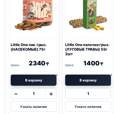
ХОМЯКОВ,
ЯГОДЫ)
60г
2шт
Little One
лак. грыз.
Little One
палочки грыз.
(НАСЕКОМЫЕ) 75г
(ЛУГОВЫЕ ТРАВЫ) 55г
2шт
2340
1400
₸
₸
В корзину
В корзину
Количество
Количество
−
+
товара
товара
Little
Little
Узнать наличие
Узнать наличие
One
One