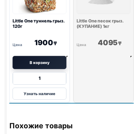
Little One
туннель грыз.
Little One
песок грыз.
120г
(КУПАНИЕ) 1кг
1900
4095
₸
₸
В корзину
Количество
товара
Little
Узнать наличие
One
туннель
грыз.
120г
Похожие товары