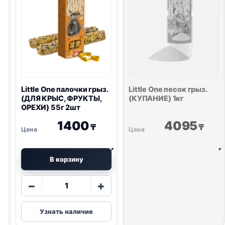
Little One
палочки грыз.
Little One
песок грыз.
(ДЛЯ КРЫС, ФРУКТЫ,
(КУПАНИЕ) 1кг
ОРЕХИ) 55г 2шт
1400
4095
₸
₸
В корзину
Количество
−
+
товара
Little
Узнать наличие
One