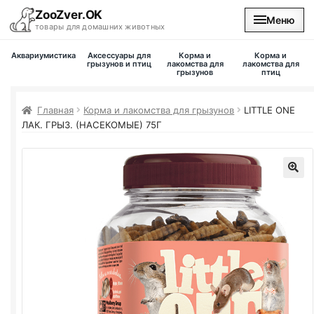
ZooZver.OK
Меню
товары для домашних животных
Аквариумистика
Аксессуары для
Корма и
Корма и
На главную
грызунов и птиц
лакомства для
лакомства для
грызунов
птиц
Каталог
Главная
Корма и лакомства для грызунов
LITTLE ONE
ЛАК. ГРЫЗ. (НАСЕКОМЫЕ) 75Г
Наши магазины
Вакансии