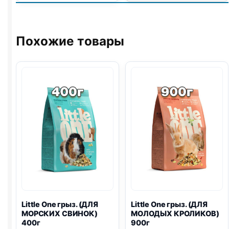
палочки
грыз.
(ДЛЯ
КРЫС,
Похожие товары
ФРУКТЫ,
ОРЕХИ)
55г
2шт
Little One
грыз. (ДЛЯ
Little One
грыз. (ДЛЯ
МОРСКИХ СВИНОК)
МОЛОДЫХ КРОЛИКОВ)
400г
900г