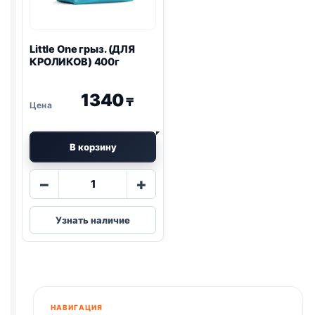
Little One
грыз. (ДЛЯ
КРОЛИКОВ) 400г
1340
₸
В корзину
Количество
−
+
товара
Little
Узнать наличие
One
грыз.
(ДЛЯ
КРОЛИКОВ)
400г
НАВИГАЦИЯ