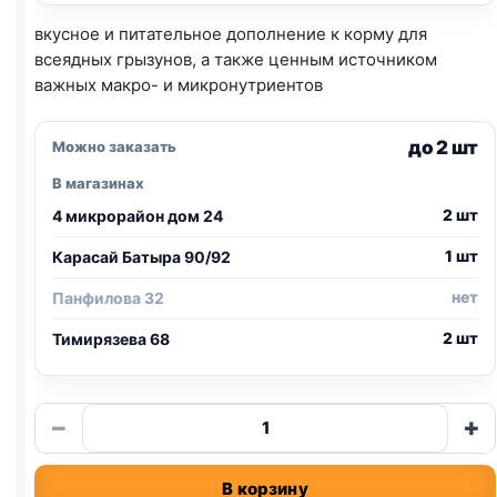
вкусное и питательное дополнение к корму для
всеядных грызунов, а также ценным источником
важных макро- и микронутриентов
до 2 шт
Можно заказать
В магазинах
2 шт
4 микрорайон дом 24
1 шт
Карасай Батыра 90/92
нет
Панфилова 32
2 шт
Тимирязева 68
Количество
−
+
товара
Little
В корзину
One