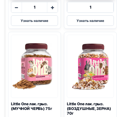
Количество
Количество
−
+
товара
товара
Little
Little
Узнать наличие
Узнать наличие
One
One
палочки
палочки
грыз.
грыз.
(ЛУГОВЫЕ
(ВОЗДУШНЫ
ТРАВЫ)
РИС,
55г
ОРЕХИ)
2шт
55г
2шт
Little One
лак. грыз.
Little One
лак. грыз.
(МУЧНОЙ ЧЕРВЬ) 75г
(ВОЗДУШНЫЕ, ЗЕРНА)
70г