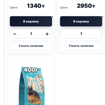
1340
2950
₸
₸
В корзину
В корзину
Количество
Количество
−
+
товара
товара
Little
Little
Узнать наличие
Узнать наличие
One
One
грыз.
грыз.
(ДЛЯ
(ДЛЯ
МОРСКИХ
МОЛОДЫХ
СВИНОК)
КРОЛИКОВ)
400г
900г