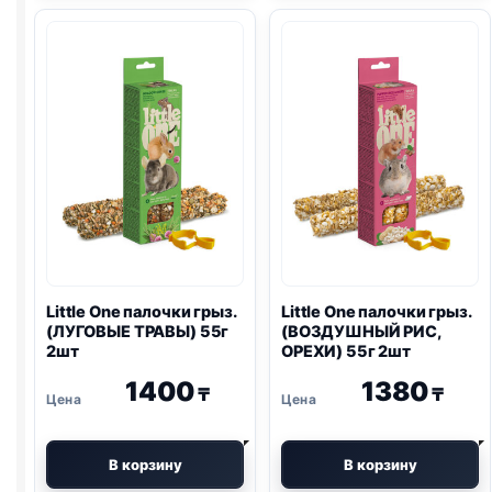
грыз.
грыз.
(ПЛЮЩЕНЫЙ
(ДЛЯ
ГОРОХ)
КРЫС,
230г
ДЛЯ
ХОМЯКОВ,
ЯГОДЫ)
60г
2шт
Little One
палочки грыз.
Little One
палочки грыз.
(ЛУГОВЫЕ ТРАВЫ) 55г
(ВОЗДУШНЫЙ РИС,
2шт
ОРЕХИ) 55г 2шт
1400
1380
₸
₸
В корзину
В корзину