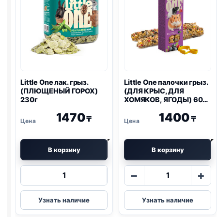
Little One
лак. грыз.
Little One
палочки грыз.
(ПЛЮЩЕНЫЙ ГОРОХ)
(ДЛЯ КРЫС, ДЛЯ
230г
ХОМЯКОВ, ЯГОДЫ) 60г
2шт
1470
1400
₸
₸
В корзину
В корзину
Количество
Количество
−
+
товара
товара
Little
Little
Узнать наличие
Узнать наличие
One
One
лак.
палочки