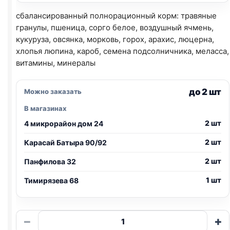
сбалансированный полнорационный корм: травяные
гранулы, пшеница, сорго белое, воздушный ячмень,
кукуруза, овсянка, морковь, горох, арахис, люцерна,
хлопья люпина, кароб, семена подсолничника, меласса,
витамины, минералы
до 2 шт
Можно заказать
В магазинах
2 шт
4 микрорайон дом 24
2 шт
Карасай Батыра 90/92
2 шт
Панфилова 32
1 шт
Тимирязева 68
Количество
−
+
товара