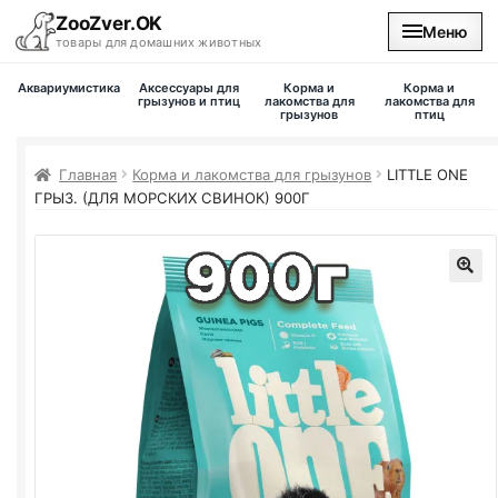
ZooZver.OK
Меню
товары для домашних животных
Аквариумистика
Аксессуары для
Корма и
Корма и
На главную
грызунов и птиц
лакомства для
лакомства для
грызунов
птиц
Каталог
Главная
Корма и лакомства для грызунов
LITTLE ONE
ГРЫЗ. (ДЛЯ МОРСКИХ СВИНОК) 900Г
Наши магазины
Вакансии