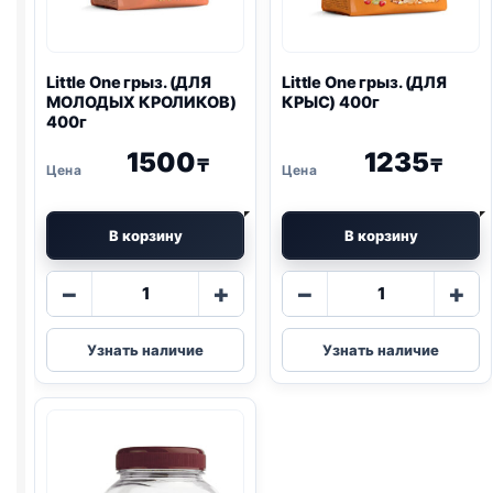
Little One
грыз. (ДЛЯ
Little One
грыз. (ДЛЯ
МОЛОДЫХ КРОЛИКОВ)
КРЫС) 400г
400г
1500
1235
₸
₸
В корзину
В корзину
Количество
Количество
−
+
−
+
товара
товара
Little
Little
Узнать наличие
Узнать наличие
One
One
грыз.
грыз.
(ДЛЯ
(ДЛЯ
МОЛОДЫХ
КРЫС)
КРОЛИКОВ)
400г
400г