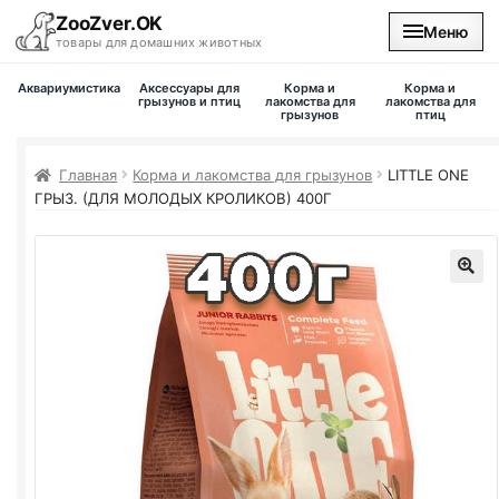
ZooZver.OK
Меню
товары для домашних животных
Аквариумистика
Аксессуары для
Корма и
Корма и
На главную
грызунов и птиц
лакомства для
лакомства для
грызунов
птиц
Каталог
Главная
Корма и лакомства для грызунов
LITTLE ONE
ГРЫЗ. (ДЛЯ МОЛОДЫХ КРОЛИКОВ) 400Г
Наши магазины
Вакансии