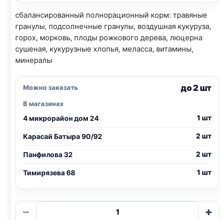
сбалансированный полнорационный корм: травяные
гранулы, подсолнечные гранулы, воздушная кукуруза,
горох, морковь, плоды рожкового дерева, люцерна
сушеная, кукурузные хлопья, меласса, витамины,
минералы
до 2 шт
Можно заказать
В магазинах
1 шт
4 микрорайон дом 24
2 шт
Карасай Батыра 90/92
2 шт
Панфилова 32
1 шт
Тимирязева 68
Количество
−
+
товара