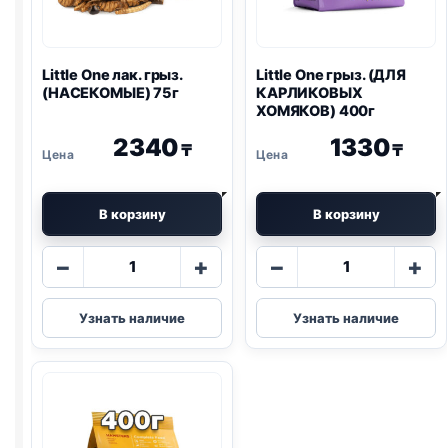
Little One
лак. грыз.
Little One
грыз. (ДЛЯ
(НАСЕКОМЫЕ) 75г
КАРЛИКОВЫХ
ХОМЯКОВ) 400г
2340
1330
₸
₸
В корзину
В корзину
Количество
Количество
−
+
−
+
товара
товара
Little
Little
Узнать наличие
Узнать наличие
One
One
лак.
грыз.
грыз.
(ДЛЯ
(НАСЕКОМЫЕ)
КАРЛИКОВЫ
75г
ХОМЯКОВ)
400г