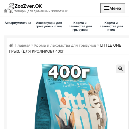
ZooZver.OK
Меню
товары для домашних животных
Аквариумистика
Аксессуары для
Корма и
Корма и
На главную
грызунов и птиц
лакомства для
лакомства для
грызунов
птиц
Каталог
Главная
Корма и лакомства для грызунов
LITTLE ONE
ГРЫЗ. (ДЛЯ КРОЛИКОВ) 400Г
Наши магазины
Вакансии