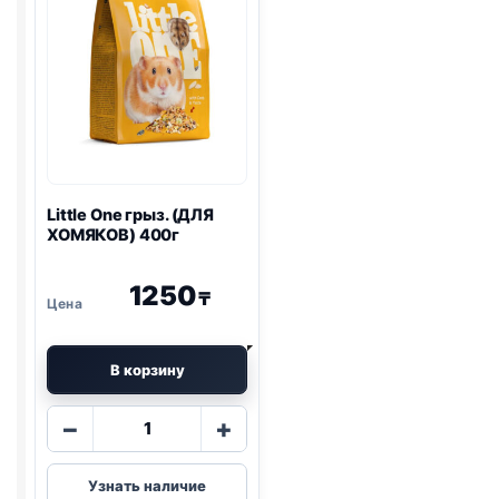
Little One
грыз. (ДЛЯ
ХОМЯКОВ) 400г
1250
₸
В корзину
Количество
−
+
товара
Little
Узнать наличие
One