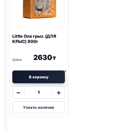
Little One
грыз. (ДЛЯ
КРЫС) 900г
2630
₸
В корзину
Количество
−
+
товара
Little
Узнать наличие
One
грыз.
(ДЛЯ
КРЫС)