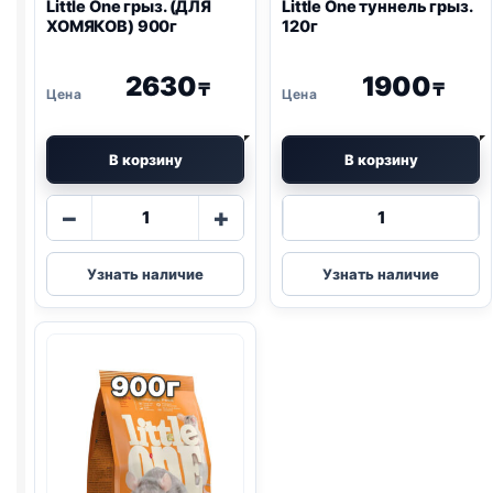
Little One
грыз. (ДЛЯ
Little One
туннель грыз.
ХОМЯКОВ) 900г
120г
2630
1900
₸
₸
В корзину
В корзину
Количество
Количество
−
+
товара
товара
Little
Little
Узнать наличие
Узнать наличие
One
One
грыз.
туннель
(ДЛЯ
грыз.
ХОМЯКОВ)
120г
900г