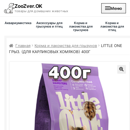
ZooZver.OK
Меню
товары для домашних животных
Аквариумистика
Аксессуары для
Корма и
Корма и
На главную
грызунов и птиц
лакомства для
лакомства для
грызунов
птиц
Каталог
Главная
Корма и лакомства для грызунов
LITTLE ONE
ГРЫЗ. (ДЛЯ КАРЛИКОВЫХ ХОМЯКОВ) 400Г
Наши магазины
Вакансии