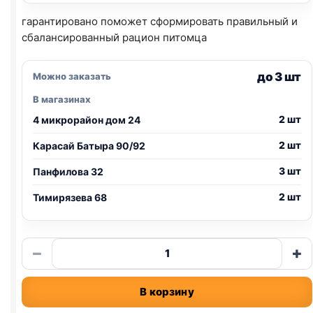
гарантировано поможет сформировать правильный и
сбалансированный рацион питомца
до 3 шт
Можно заказать
В магазинах
2 шт
4 микрорайон дом 24
2 шт
Карасай Батыра 90/92
3 шт
Панфилова 32
2 шт
Тимирязева 68
Количество
−
+
товара
Little
В корзину
One
грыз.