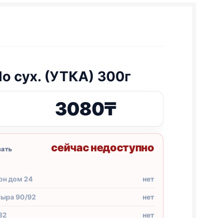
o сух. (УТКА) 300г
3080
₸
сейчас недоступно
зать
он дом 24
нет
тыра 90/92
нет
32
нет