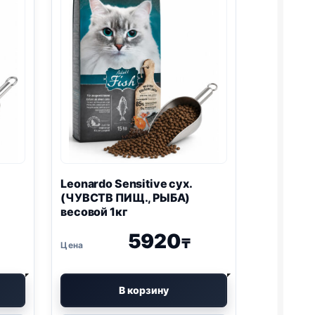
Leonardo Sensitive сух.
(ЧУВСТВ ПИЩ., РЫБА)
весовой 1кг
5920
₸
В корзину