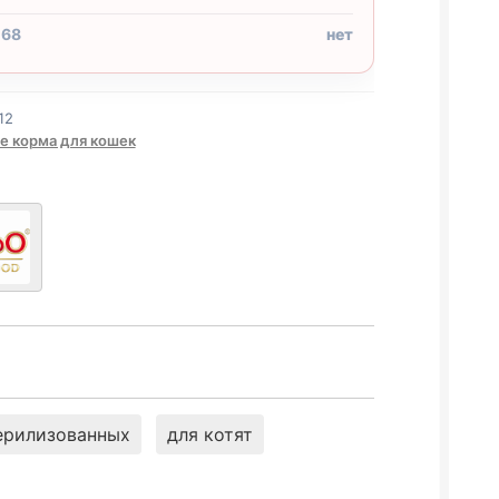
 68
нет
12
е корма для кошек
ерилизованных
для котят