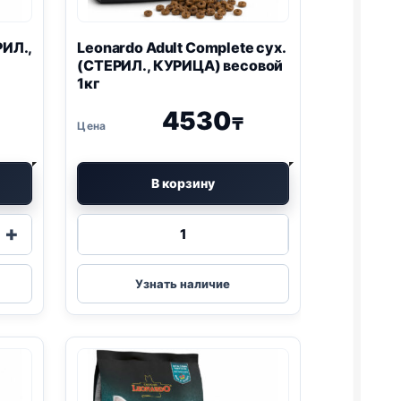
РИЛ.,
Leonardo Adult Complete сух.
(СТЕРИЛ., КУРИЦА) весовой
1кг
4530
₸
В корзину
Количество
+
товара
Leonardo
Adult
Узнать наличие
Complete
сух.
(СТЕРИЛ.,
КУРИЦА)
весовой
1кг