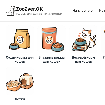
ZooZver.OK
На главную
Ка
товары для домашних животных
Сухие корма для
Влажные корма
Весовой корм
Л
кошек
для кошек
для кошек
Лотки