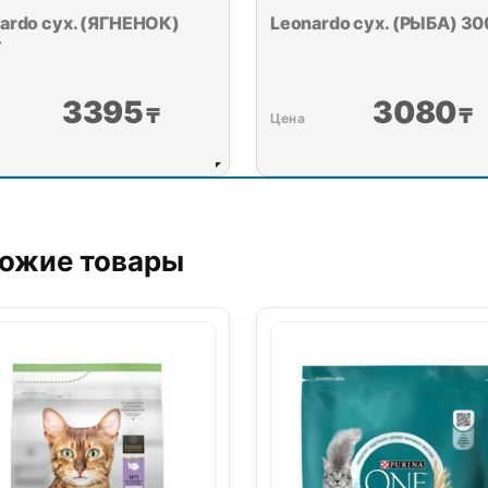
ardo сух. (ЯГНЕНОК)
Leonardo сух. (РЫБА) 30
г
3395
3080
₸
₸
е 20 кг
00
₸
ожие товары