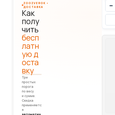
ZOOZVEROK •
−
ДОСТАВКА
Как
полу
чить
бесп
латн
ую д
оста
вку
Три
простых
порога
по весу
и сумме.
Скидка
применяетс
я
автоматич