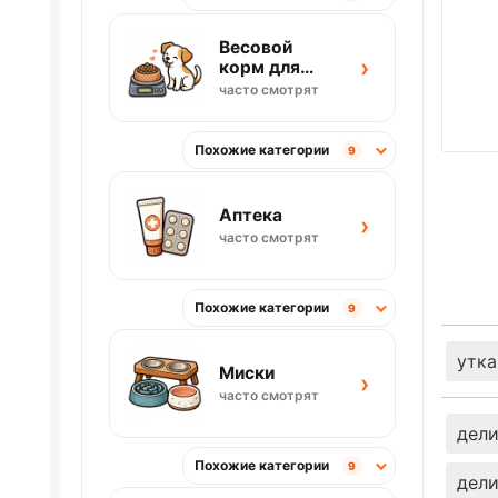
Весовой
›
корм для
собак
часто смотрят
Похожие категории
9
Аптека
›
часто смотрят
Похожие категории
9
утка
Миски
›
часто смотрят
дели
Похожие категории
9
дели