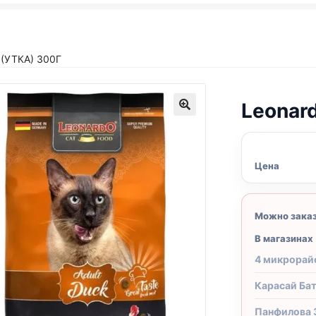
(УТКА) 300Г
Leonard
Цена
Можно зака
В магазинах
4 микрорай
Карасай Ба
Панфилова 