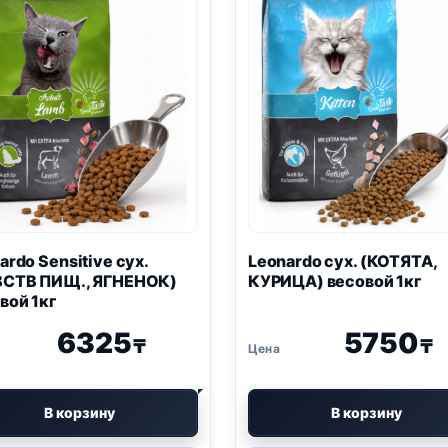
ardo Sensitive сух.
Leonardo сух. (КОТЯТА,
ВСТВ ПИЩ., ЯГНЕНОК)
КУРИЦА) весовой 1кг
вой 1кг
6325
5750
₸
₸
В корзину
В корзину