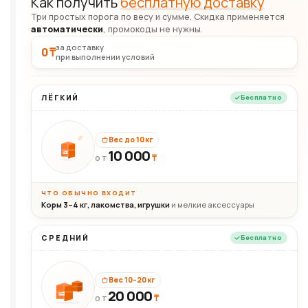
Как получить
бесплатную доставку
Три простых порога по весу и сумме. Скидка применяется
автоматически
, промокоды не нужны.
за доставку
0 ₸
при выполнении условий
ЛЁГКИЙ
Бесплатно
Вес до 10 кг
10 000
10кг
₸
ОТ
ЧТО ОБЫЧНО ВХОДИТ
Корм 3–4 кг, лакомства, игрушки
и мелкие аксессуары
СРЕДНИЙ
Бесплатно
Вес 10–20 кг
20 000
₸
20кг
ОТ