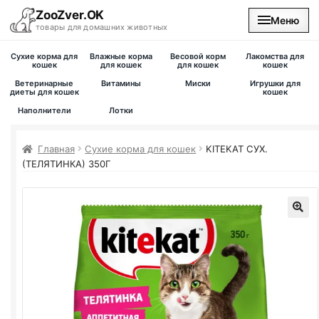
ZooZver.OK
Меню
товары для домашних животных
Сухие корма для
Влажные корма
Весовой корм
Лакомства для
На главную
кошек
для кошек
для кошек
кошек
Ветеринарные
Витамины
Миски
Игрушки для
диеты для кошек
кошек
Каталог
Наполнители
Лотки
Наши магазины
Главная
Сухие корма для кошек
KITEKAT СУХ.
(ТЕЛЯТИНКА) 350Г
Вакансии