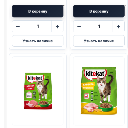
В корзину
В корзину
Количество
Количество
−
+
−
+
товара
товара
Kitekat
Kitekat
Узнать наличие
Узнать наличие
сух.
сух.
(МЯСНОЙ
(ТЕЛЯТИНКА)
ПИР)
1,3кг
весовой
1кг