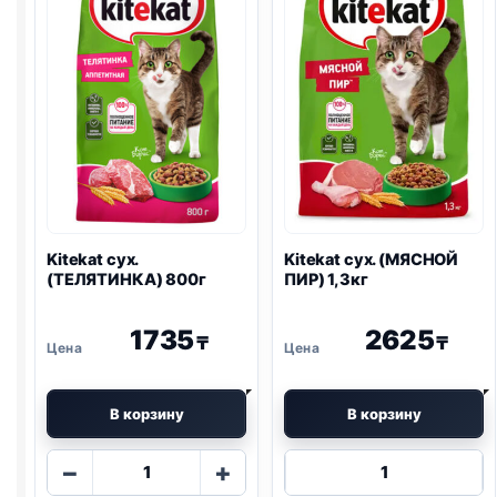
Kitekat сух.
Kitekat сух. (МЯСНОЙ
(ТЕЛЯТИНКА) 800г
ПИР) 1,3кг
1735
2625
₸
₸
В корзину
В корзину
Количество
Количество
−
+
товара
товара