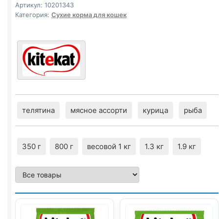
Артикул:
10201343
Категория:
Сухие корма для кошек
телятина
мясное ассорти
курица
рыба
350 г
800 г
весовой 1 кг
1.3 кг
1.9 кг