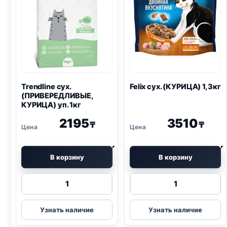
Trendline сух.
Felix
сух. (КУРИЦА) 1,3кг
(ПРИВЕРЕДЛИВЫЕ,
КУРИЦА) уп. 1кг
2195
3510
₸
₸
В корзину
В корзину
Количество
Количество
товара
товара
Trendline
Felix
Узнать наличие
Узнать наличие
сух.
сух.
(ПРИВЕРЕДЛИВЫЕ,
(КУРИЦА)