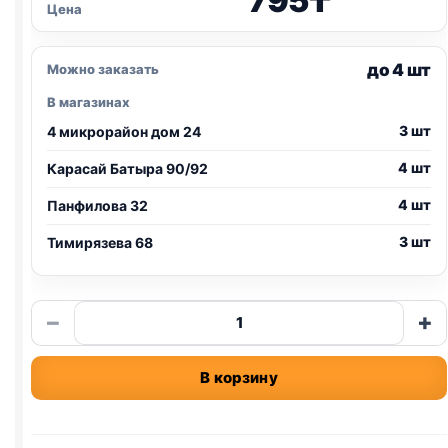
795
₸
Цена
до 4 шт
Можно заказать
В магазинах
3 шт
4 микрорайон дом 24
4 шт
Карасай Батыра 90/92
4 шт
Панфилова 32
3 шт
Тимирязева 68
Количество
−
+
товара
Kitekat
В корзину
сух.
(ТЕЛЯТИНКА)
350г