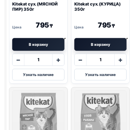
Kitekat сух. (МЯСНОЙ
Kitekat сух. (КУРИЦА)
ПИР) 350г
350г
795
795
₸
₸
В корзину
В корзину
Количество
Количество
−
+
−
+
товара
товара
Kitekat
Kitekat
Узнать наличие
Узнать наличие
сух.
сух.
(МЯСНОЙ
(КУРИЦА)
ПИР)
350г
350г