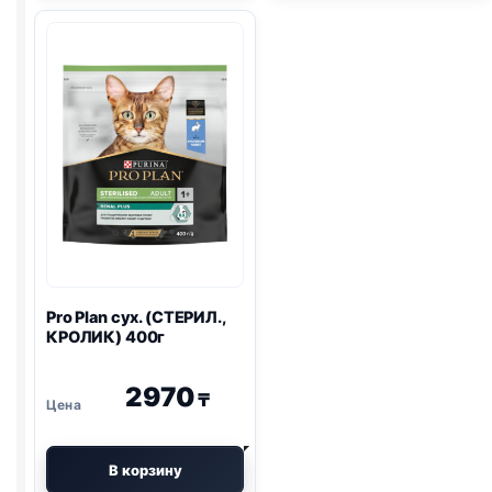
КУРИЦА)
1,3кг
уп.
1кг
Pro Plan
сух. (СТЕРИЛ.,
КРОЛИК) 400г
2970
₸
В корзину