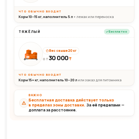
ЧТО ОБЫЧНО ВХОДИТ
Корм 10–15 кг, наполнитель 5 л
+ лежак или переноска
ТЯЖЁЛЫЙ
Бесплатно
Вес свыше 20 кг
30 000
₸
30+кг
ОТ
ЧТО ОБЫЧНО ВХОДИТ
Корм 15+ кг, наполнитель 10–20 л
или заказ для питомника
ВАЖНО
Бесплатная доставка действует только
в пределах зоны доставки.
За её пределами —
доплата за расстояние.