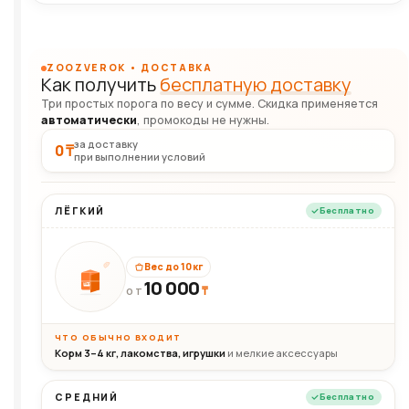
ZOOZVEROK • ДОСТАВКА
Как получить
бесплатную доставку
Три простых порога по весу и сумме. Скидка применяется
автоматически
, промокоды не нужны.
за доставку
0 ₸
при выполнении условий
ЛЁГКИЙ
Бесплатно
Вес до 10 кг
10 000
10кг
₸
ОТ
ЧТО ОБЫЧНО ВХОДИТ
Корм 3–4 кг, лакомства, игрушки
и мелкие аксессуары
СРЕДНИЙ
Бесплатно