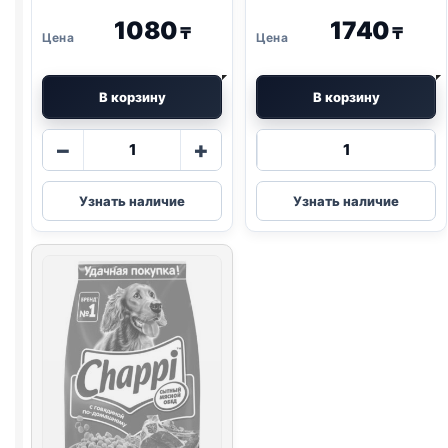
1080
1740
₸
₸
В корзину
В корзину
Количество
Количество
−
+
товара
товара
Chappi
Trendline
Узнать наличие
Узнать наличие
сух.
сух.
(ГОВЯДИНА
(ЯГНЕНОК
ПО-
И
ДОМАШНЕМУ)
РИС)
600г
уп.
1кг