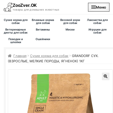
ZooZver.OK
Меню
товары для домашних животных
Сухие корма для
Влажные корма
Весовой корм
Лакомства для
На главную
собак
для собак
для собак
собак
Ветеринарные
Витамины
Миски
Игрушки для
диеты для собак
собак
Каталог
Поводки и
Ошейники
шлейки
Наши магазины
Главная
Сухие корма для собак
GRANDORF СУХ.
(ВЗРОСЛЫЕ, МЕЛКИЕ ПОРОДЫ, ЯГНЕНОК) 1КГ
Вакансии