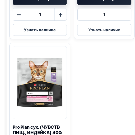
Количество
Количество
−
+
товара
товара
Purina
Darling
Узнать наличие
Узнать наличие
One
сух.
сух.
(МЯСО,
(СТЕРИЛ.,
ОВОЩИ)
КУРИЦА)
1,75кг
1,5кг
Pro Plan
сух. (ЧУВСТВ
ПИЩ., ИНДЕЙКА) 400г