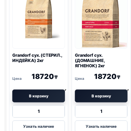
Grandorf сух. (СТЕРИЛ.,
Grandorf сух.
ИНДЕЙКА) 2кг
(ДОМАШНИЕ,
ЯГНЕНОК) 2кг
18720
18720
₸
₸
В корзину
В корзину
Количество
Количество
товара
товара
Grandorf
Grandorf
Узнать наличие
Узнать наличие
сух.
сух.