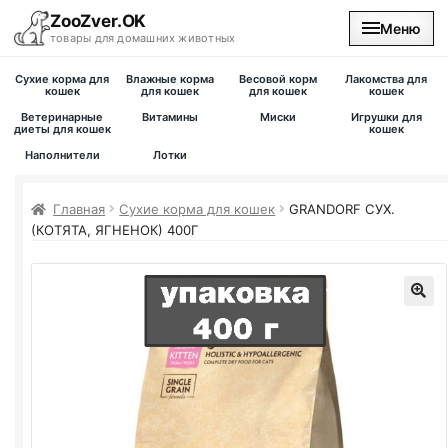
ZooZver.OK
Меню
товары для домашних животных
Сухие корма для
Влажные корма
Весовой корм
Лакомства для
На главную
кошек
для кошек
для кошек
кошек
Ветеринарные
Витамины
Миски
Игрушки для
диеты для кошек
кошек
Каталог
Наполнители
Лотки
Наши магазины
Главная
Сухие корма для кошек
GRANDORF СУХ.
(КОТЯТА, ЯГНЕНОК) 400Г
Вакансии