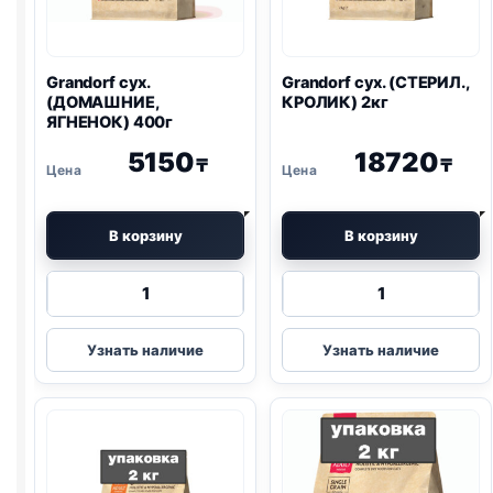
Grandorf сух.
Grandorf сух. (СТЕРИЛ.,
(ДОМАШНИЕ,
КРОЛИК) 2кг
ЯГНЕНОК) 400г
5150
18720
₸
₸
В корзину
В корзину
Количество
Количество
товара
товара
Grandorf
Grandorf
Узнать наличие
Узнать наличие
сух.
сух.
(ДОМАШНИЕ,
(СТЕРИЛ.,
ЯГНЕНОК)
КРОЛИК)
400г
2кг