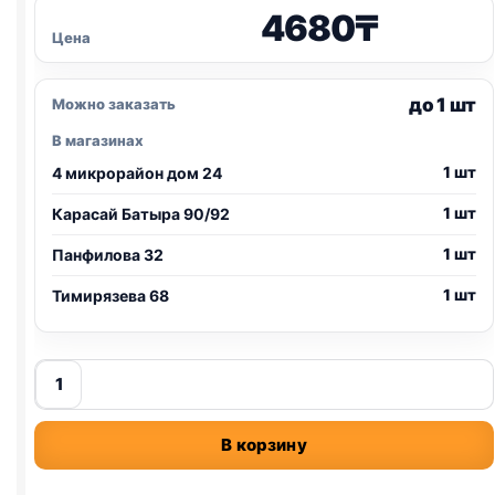
4680
₸
Цена
до 1 шт
Можно заказать
В магазинах
1 шт
4 микрорайон дом 24
1 шт
Карасай Батыра 90/92
1 шт
Панфилова 32
1 шт
Тимирязева 68
Количество
товара
Grandorf
В корзину
сух.
(КОТЯТА,