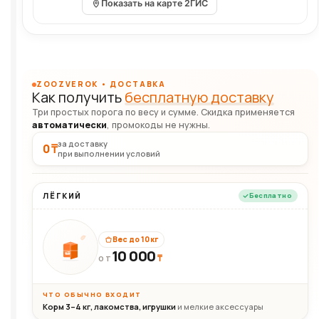
Показать на карте 2ГИС
ZOOZVEROK • ДОСТАВКА
Как получить
бесплатную доставку
Три простых порога по весу и сумме. Скидка применяется
автоматически
, промокоды не нужны.
за доставку
0 ₸
при выполнении условий
ЛЁГКИЙ
Бесплатно
Вес до 10 кг
10 000
10кг
₸
ОТ
ЧТО ОБЫЧНО ВХОДИТ
Корм 3–4 кг, лакомства, игрушки
и мелкие аксессуары