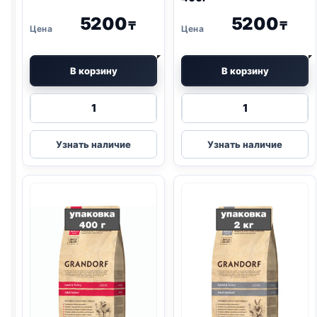
5200
5200
₸
₸
В корзину
В корзину
Количество
Количество
товара
товара
Grandorf
Grandorf
Узнать наличие
Узнать наличие
сух.
сух.
(СТЕРИЛ.,
(ДОМАШНИЕ,
4
4
МЯСА)
МЯСА)
400г
400г