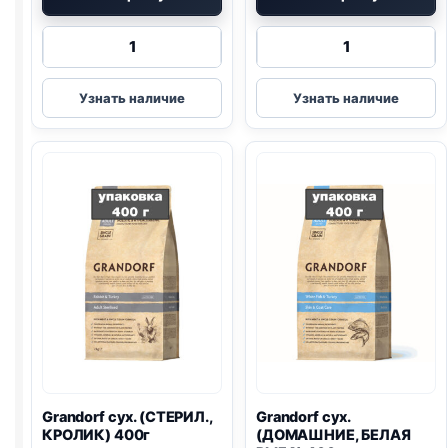
Количество
Количество
товара
товара
Grandorf
Grandorf
Узнать наличие
Узнать наличие
сух.
сух.
(СТЕРИЛ.,
(КОТЯТА,
4
ЯГНЕНОК)
МЯСА)
2кг
2кг
Grandorf сух. (СТЕРИЛ.,
Grandorf сух.
КРОЛИК) 400г
(ДОМАШНИЕ, БЕЛАЯ