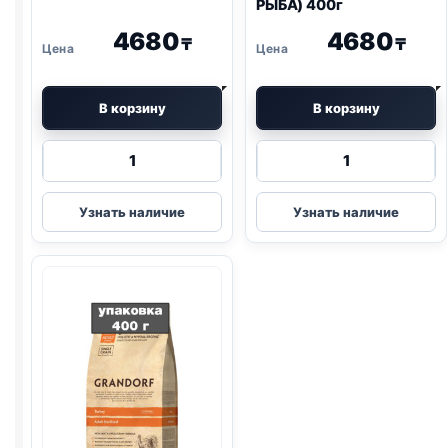
РЫБА) 400г
4680
4680
₸
₸
В корзину
В корзину
Количество
Количество
товара
товара
Grandorf
Grandorf
Узнать наличие
Узнать наличие
сух.
сух.
(СТЕРИЛ.,
(ДОМАШНИЕ,
КРОЛИК)
БЕЛАЯ
400г
РЫБА)
400г