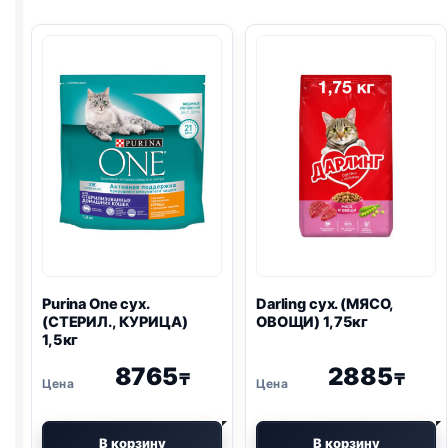
Purina One
сух.
Darling сух. (МЯСО,
(СТЕРИЛ., КУРИЦА)
ОВОЩИ) 1,75кг
1,5кг
8765
2885
₸
₸
В корзину
В корзину