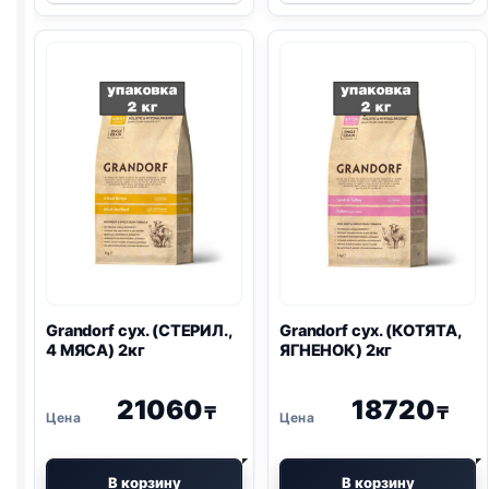
(СТЕРИЛ.,
(ДОМАШНИЕ,
ИНДЕЙКА)
ЯГНЕНОК)
2кг
2кг
Grandorf сух. (СТЕРИЛ.,
Grandorf сух. (КОТЯТА,
4 МЯСА) 2кг
ЯГНЕНОК) 2кг
21060
18720
₸
₸
В корзину
В корзину