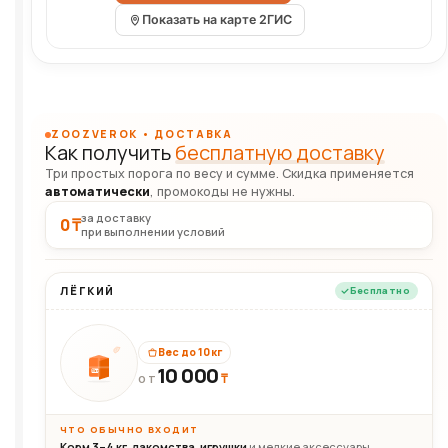
Показать на карте 2ГИС
ZOOZVEROK • ДОСТАВКА
Как получить
бесплатную доставку
Три простых порога по весу и сумме. Скидка применяется
автоматически
, промокоды не нужны.
за доставку
0 ₸
при выполнении условий
ЛЁГКИЙ
Бесплатно
Вес до 10 кг
10 000
10кг
₸
ОТ
ЧТО ОБЫЧНО ВХОДИТ
Корм 3–4 кг, лакомства, игрушки
и мелкие аксессуары