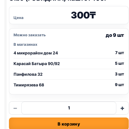
300
₸
Цена
до 9 шт
Можно заказать
В магазинах
7 шт
4 микрорайон дом 24
5 шт
Карасай Батыра 90/92
3 шт
Панфилова 32
9 шт
Тимирязева 68
Количество
−
+
товара
Gibo
В корзину
(ГОВЯДИНА)