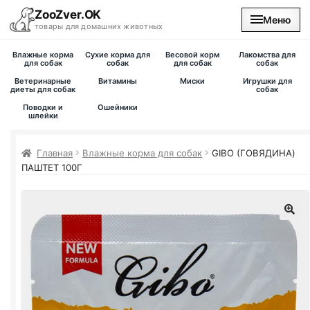
ZooZver.OK
Меню
товары для домашних животных
Влажные корма
Сухие корма для
Весовой корм
Лакомства для
На главную
для собак
собак
для собак
собак
Ветеринарные
Витамины
Миски
Игрушки для
диеты для собак
собак
Каталог
Поводки и
Ошейники
шлейки
Наши магазины
Главная
Влажные корма для собак
GIBO (ГОВЯДИНА)
ПАШТЕТ 100Г
Вакансии