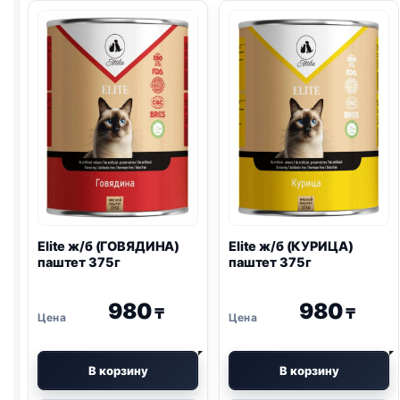
(ЯГНЁНОК)
(ТУНЕЦ,
паштет
КРАБ,
80г
КУРИЦА)
желе
80г
Elite ж/б (ГОВЯДИНА)
Elite ж/б (КУРИЦА)
паштет 375г
паштет 375г
980
980
₸
₸
В корзину
В корзину