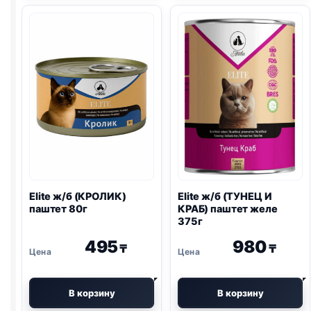
(КУРИЦА)
(ЛОСОСЬ
паштет
И
80г
ТУНЕЦ)
желе
80г
Elite ж/б (КРОЛИК)
Elite ж/б (ТУНЕЦ И
паштет 80г
КРАБ) паштет желе
375г
495
980
₸
₸
В корзину
В корзину