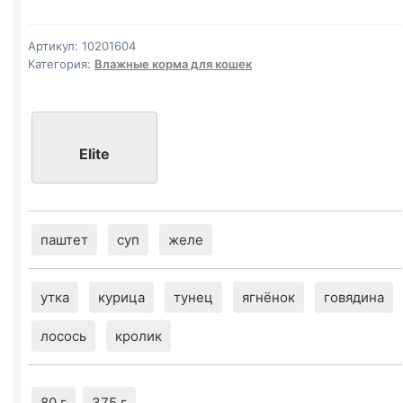
(ТУНЕЦ)
желе
Артикул:
10201604
80г
Категория:
Влажные корма для кошек
Elite
паштет
суп
желе
утка
курица
тунец
ягнёнок
говядина
лосось
кролик
80 г
375 г