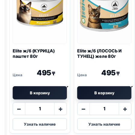
Elite ж/б (КУРИЦА)
Elite ж/б (ЛОСОСЬ И
паштет 80г
ТУНЕЦ) желе 80г
495
495
₸
₸
В корзину
В корзину
Количество
Количество
−
+
−
+
товара
товара
Elite
Elite
Узнать наличие
Узнать наличие
ж/
ж/
б
б