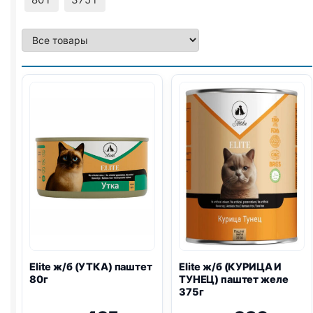
Elite ж/б (УТКА) паштет
Elite ж/б (КУРИЦА И
80г
ТУНЕЦ) паштет желе
375г