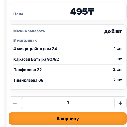
495
₸
Цена
до 2 шт
Можно заказать
В магазинах
1 шт
4 микрорайон дом 24
1 шт
Карасай Батыра 90/92
2 шт
Панфилова 32
2 шт
Тимирязева 68
Количество
−
+
товара
Elite
В корзину
ж/
б