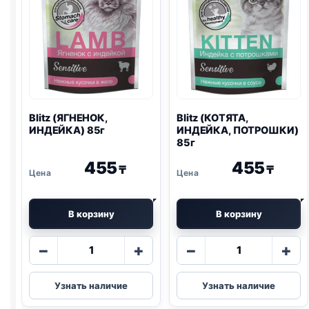
Blitz
(ЯГНЕНОК,
Blitz
(КОТЯТА,
ИНДЕЙКА) 85г
ИНДЕЙКА, ПОТРОШКИ)
85г
455
455
₸
₸
В корзину
В корзину
Количество
Количество
−
+
−
+
товара
товара
Blitz
Blitz
Узнать наличие
Узнать наличие
(ЯГНЕНОК,
(КОТЯТА,
ИНДЕЙКА)
ИНДЕЙКА,