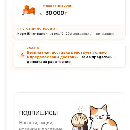
Вес свыше 20 кг
30 000
₸
30+кг
ОТ
ЧТО ОБЫЧНО ВХОДИТ
Корм 15+ кг, наполнитель 10–20 л
или заказ для питомника
ВАЖНО
Бесплатная доставка действует только
в пределах зоны доставки.
За её пределами —
доплата за расстояние.
ПОДПИШИСЬ!
Новости, акции,
новинки и полезные