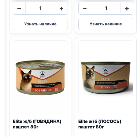
Количество
Количество
−
+
−
+
товара
товара
Elite
Elite
Узнать наличие
Узнать наличие
ж/
ж/
б
б
(КРОЛИК)
(ТУНЕЦ
паштет
И
80г
КРАБ)
паштет
желе
375г
Elite ж/б (ГОВЯДИНА)
Elite ж/б (ЛОСОСЬ)
паштет 80г
паштет 80г