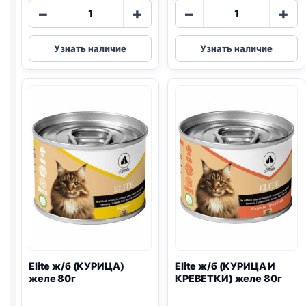
Количество
Количество
−
+
−
+
товара
товара
Elite
Elite
Узнать наличие
Узнать наличие
ж/
ж/
б
б
(ГОВЯДИНА)
(КУРИЦА)
паштет
паштет
375г
375г
Elite ж/б (КУРИЦА)
Elite ж/б (КУРИЦА И
желе 80г
КРЕВЕТКИ) желе 80г