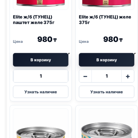
Elite ж/б (ТУНЕЦ)
Elite ж/б (ТУНЕЦ) желе
паштет желе 375г
375г
980
980
₸
₸
В корзину
В корзину
Количество
Количество
−
+
товара
товара
Elite
Elite
Узнать наличие
Узнать наличие
ж/
ж/
б
б
(ТУНЕЦ)
(ТУНЕЦ)
паштет
желе
желе
375г
375г