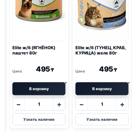
Elite ж/б (ЯГНЁНОК)
Elite ж/б (ТУНЕЦ, КРАБ,
паштет 80г
КУРИЦА) желе 80г
495
495
₸
₸
В корзину
В корзину
Количество
Количество
−
+
−
+
товара
товара
Elite
Elite
Узнать наличие
Узнать наличие
ж/
ж/
б
б