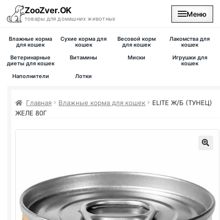
ZooZver.OK
Меню
товары для домашних животных
Влажные корма
Сухие корма для
Весовой корм
Лакомства для
На главную
для кошек
кошек
для кошек
кошек
Ветеринарные
Витамины
Миски
Игрушки для
диеты для кошек
кошек
Каталог
Наполнители
Лотки
Наши магазины
Главная
Влажные корма для кошек
ELITE Ж/Б (ТУНЕЦ)
ЖЕЛЕ 80Г
Вакансии