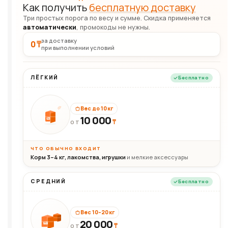
Как получить
бесплатную доставку
Три простых порога по весу и сумме. Скидка применяется
автоматически
, промокоды не нужны.
за доставку
0 ₸
при выполнении условий
ЛЁГКИЙ
Бесплатно
Вес до 10 кг
10 000
10кг
₸
ОТ
ЧТО ОБЫЧНО ВХОДИТ
Корм 3–4 кг, лакомства, игрушки
и мелкие аксессуары
СРЕДНИЙ
Бесплатно
Вес 10–20 кг
20 000
₸
20кг
ОТ