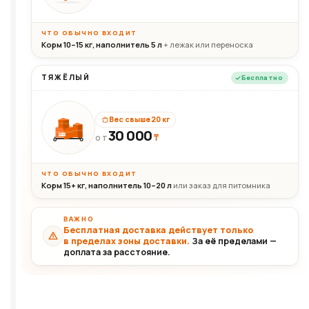
ЧТО ОБЫЧНО ВХОДИТ
Корм 10–15 кг, наполнитель 5 л
+ лежак или переноска
ТЯЖЁЛЫЙ
Бесплатно
Вес свыше 20 кг
30 000
₸
30+кг
ОТ
ЧТО ОБЫЧНО ВХОДИТ
Корм 15+ кг, наполнитель 10–20 л
или заказ для питомника
ВАЖНО
Бесплатная доставка действует только
в пределах зоны доставки.
За её пределами —
доплата за расстояние.