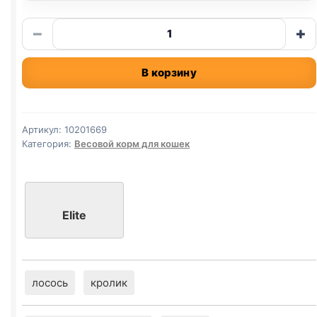
Количество
−
+
товара
Elite
В корзину
сух.
(СТЕРИЛ.,
КРОЛИК)
весовой
Артикул:
10201669
1кг
Категория:
Весовой корм для кошек
Elite
лосось
кролик