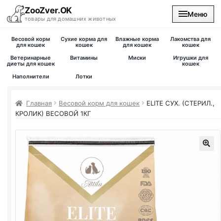
ZooZver.OK
Меню
товары для домашних животных
Весовой корм
Сухие корма для
Влажные корма
Лакомства для
На главную
для кошек
кошек
для кошек
кошек
Ветеринарные
Витамины
Миски
Игрушки для
диеты для кошек
кошек
Каталог
Наполнители
Лотки
Наши магазины
Главная
Весовой корм для кошек
ELITE СУХ. (СТЕРИЛ.,
КРОЛИК) ВЕСОВОЙ 1КГ
Вакансии