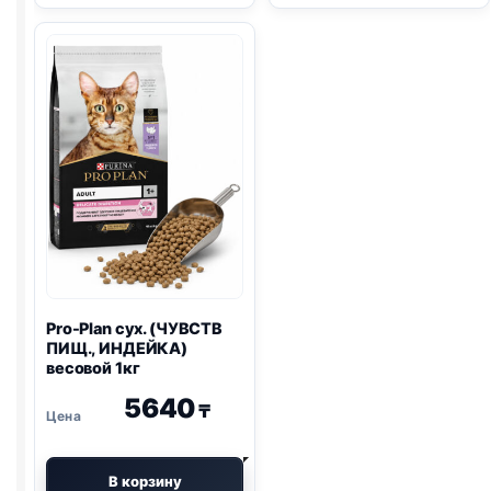
сух.
(С
(СТЕРИЛ.,
МЯСОМ)
ЛОСОСЬ)
весовой
весовой
1кг
1кг
Pro-Plan
сух. (ЧУВСТВ
ПИЩ., ИНДЕЙКА)
весовой 1кг
5640
₸
В корзину