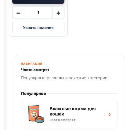
Количество
−
+
товара
Pro-
Узнать наличие
Plan
сух.
(ЧУВСТВ
ПИЩ.,
ИНДЕЙКА)
весовой
НАВИГАЦИЯ
1кг
Часто смотрят
Популярные разделы и похожие категории
Популярное
Влажные корма для
›
кошек
часто смотрят