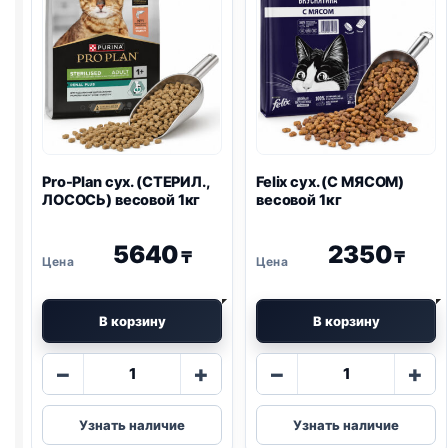
Pro-Plan
сух. (СТЕРИЛ.,
Felix
сух. (С МЯСОМ)
ЛОСОСЬ) весовой 1кг
весовой 1кг
5640
2350
₸
₸
В корзину
В корзину
Количество
Количество
−
+
−
+
товара
товара
Pro-
Felix
Узнать наличие
Узнать наличие
Plan
сух.