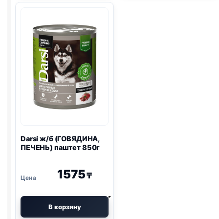
ИНДЕЙКА
И
ТЫКВА)
85г
Darsi ж/б (ГОВЯДИНА,
ПЕЧЕНЬ) паштет 850г
1575
₸
В корзину