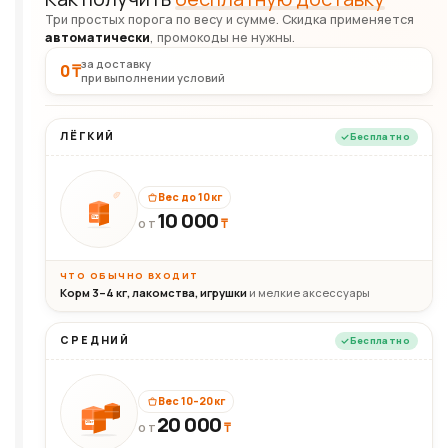
Три простых порога по весу и сумме. Скидка применяется
автоматически
, промокоды не нужны.
за доставку
0 ₸
при выполнении условий
ЛЁГКИЙ
Бесплатно
Вес до 10 кг
10 000
10кг
₸
ОТ
ЧТО ОБЫЧНО ВХОДИТ
Корм 3–4 кг, лакомства, игрушки
и мелкие аксессуары
СРЕДНИЙ
Бесплатно
Вес 10–20 кг
20 000
₸
20кг
ОТ