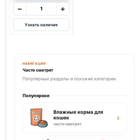
Количество
−
+
товара
Darsi
Узнать наличие
ж/
б
(ГОВЯДИНА,
ПЕЧЕНЬ)
паштет
850г
НАВИГАЦИЯ
Часто смотрят
Популярные разделы и похожие категории
Популярное
Влажные корма для
›
кошек
часто смотрят