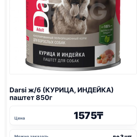
Darsi ж/б (КУРИЦА, ИНДЕЙКА)
паштет 850г
1575
₸
Цена
до 3 шт
Можно заказать