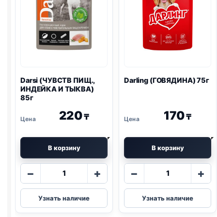
Darsi (ЧУВСТВ ПИЩ.,
Darling (ГОВЯДИНА) 75г
ИНДЕЙКА И ТЫКВА)
85г
220
170
₸
₸
В корзину
В корзину
Количество
Количество
−
+
−
+
товара
товара
Darsi
Darling
Узнать наличие
Узнать наличие
(ЧУВСТВ
(ГОВЯДИНА)
ПИЩ.,
75г