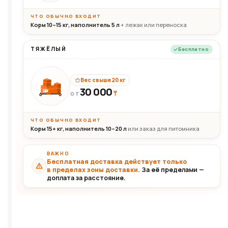
ЧТО ОБЫЧНО ВХОДИТ
Корм 10–15 кг, наполнитель 5 л
+ лежак или переноска
ТЯЖЁЛЫЙ
Бесплатно
Вес свыше 20 кг
30 000
₸
30+кг
ОТ
ЧТО ОБЫЧНО ВХОДИТ
Корм 15+ кг, наполнитель 10–20 л
или заказ для питомника
ВАЖНО
Бесплатная доставка действует только
в пределах зоны доставки.
За её пределами —
доплата за расстояние.