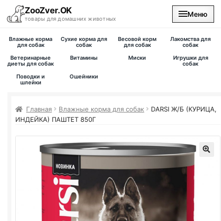
ZooZver.OK
Меню
товары для домашних животных
Влажные корма
Сухие корма для
Весовой корм
Лакомства для
На главную
для собак
собак
для собак
собак
Ветеринарные
Витамины
Миски
Игрушки для
диеты для собак
собак
Каталог
Поводки и
Ошейники
шлейки
Наши магазины
Главная
Влажные корма для собак
DARSI Ж/Б (КУРИЦА,
ИНДЕЙКА) ПАШТЕТ 850Г
Вакансии