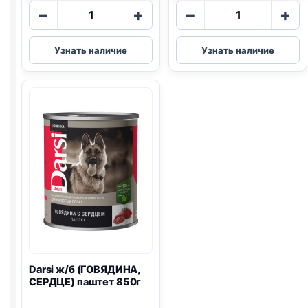
Количество
Количество
−
+
−
+
товара
товара
Darsi
Darsi
Узнать наличие
Узнать наличие
ж/
ж/
б
б
(ГОВЯДИНА,
(ГОВЯДИНА,
РИС)
ПЕЧЕНЬ)
850г
паштет
850г
Darsi ж/б (ГОВЯДИНА,
СЕРДЦЕ) паштет 850г