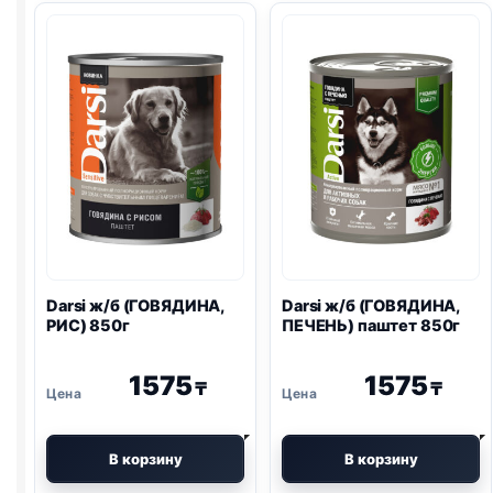
(СЕРДЦЕ
(ЯГНЕНОК)
И
паштет
ПЕЧЕНЬ)
850г
850г
Darsi ж/б (ГОВЯДИНА,
Darsi ж/б (ГОВЯДИНА,
РИС) 850г
ПЕЧЕНЬ) паштет 850г
1575
1575
₸
₸
В корзину
В корзину