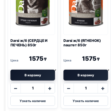
Darsi ж/б (СЕРДЦЕ И
Darsi ж/б (ЯГНЕНОК)
ПЕЧЕНЬ) 850г
паштет 850г
1575
1575
₸
₸
В корзину
В корзину
Количество
Количество
−
+
−
+
товара
товара
Darsi
Darsi
Узнать наличие
Узнать наличие
ж/
ж/
б
б