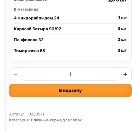
В магазинах
1 шт
4 микрорайон дом 24
3 шт
Карасай Батыра 90/92
2 шт
Панфилова 32
3 шт
Тимирязева 68
Количество
−
+
товара
Darsi
В корзину
ж/
б
(КУРИЦА,
ИНДЕЙКА)
Артикул:
10200971
паштет
Категория:
Влажные корма для собак
850г