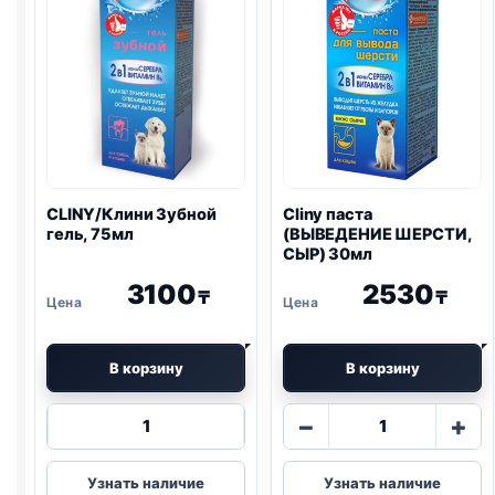
CLINY/Клини Зубной
Cliny паста
гель, 75мл
(ВЫВЕДЕНИЕ ШЕРСТИ,
СЫР) 30мл
3100
2530
₸
₸
В корзину
В корзину
Количество
Количество
−
+
товара
товара
CLINY/
Cliny
Узнать наличие
Узнать наличие
Клини
паста