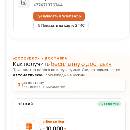
+77471376744
Написать в WhatsApp
Показать на карте 2ГИС
ZOOZVEROK • ДОСТАВКА
Как получить
бесплатную доставку
Три простых порога по весу и сумме. Скидка применяется
автоматически
, промокоды не нужны.
за доставку
0 ₸
при выполнении условий
ЛЁГКИЙ
Бесплатно
Вес до 10 кг
10 000
10кг
₸
ОТ