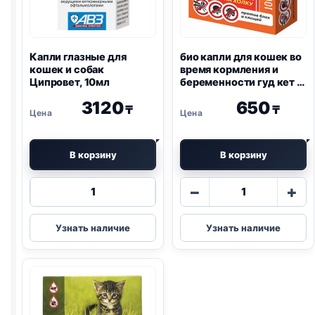
Капли глазные для
био капли для кошек во
кошек и собак
время кормления и
Ципровет, 10мл
беременности гуд кет 1
пипетка
3120
650
₸
₸
В корзину
В корзину
Количество
Количество
−
+
товара
товара
Капли
био
Узнать наличие
Узнать наличие
глазные
капли
для
для
кошек
кошек
и
во
собак
время
Ципровет,
кормления