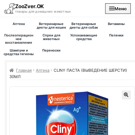
ZooZver.OK
Меню
товары для домашних животных
Аптека
Ветеринарные
Ветеринарные
Витамины
На главную
диеты для кошек
диеты для собак
Послеоперацион
Спреи для
Успокаивающие
Пеленки
ное
животных
средства
восстановление
Каталог
Шампуни и
Переноски
средства гигиены
Наши магазины
Главная
Аптека
CLINY ПАСТА (ВЫВЕДЕНИЕ ШЕРСТИ)
Вакансии
30МЛ