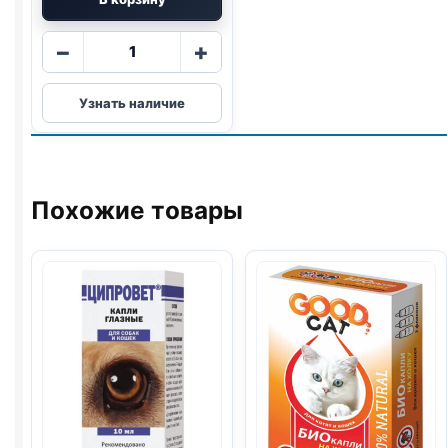
Количество
−
+
товара
Cliny
Узнать наличие
паста
(ВЫВЕДЕНИЕ
ШЕРСТИ,
ЛОСОСЬ)
30мл
Похожие товары