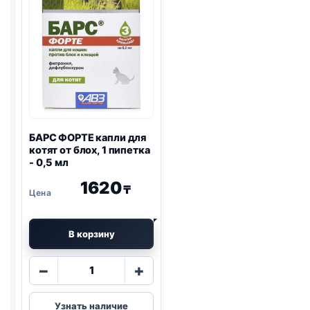
10мл
и
беременност
гуд
кет
1
пипетка
БАРС ФОРТЕ капли для
котят от блох, 1 пипетка
- 0,5 мл
1620
₸
В корзину
Количество
−
+
товара
БАРС
Узнать наличие