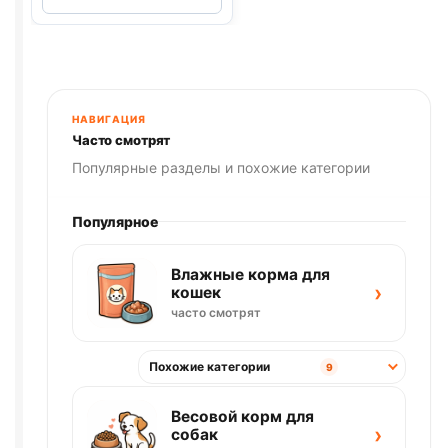
ФОРТЕ
капли
для
котят
от
блох,
НАВИГАЦИЯ
1
Часто смотрят
пипетка
Популярные разделы и похожие категории
-
0,5
Популярное
мл
Влажные корма для
›
кошек
часто смотрят
Похожие категории
9
Весовой корм для
›
собак