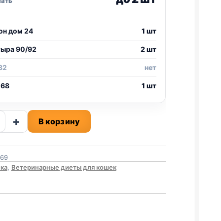
зать
он дом 24
1 шт
тыра 90/92
2 шт
32
нет
 68
1 шт
ство
+
В корзину
569
ДЕНИЕ
ка
,
Ветеринарные диеты для кошек
И,
Ь)