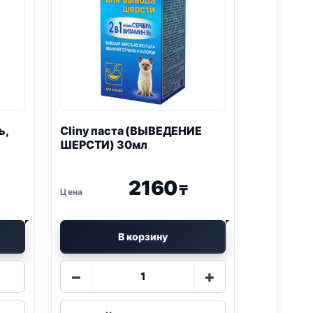
ь,
Cliny паста (ВЫВЕДЕНИЕ
ШЕРСТИ) 30мл
2160
₸
В корзину
Количество
−
+
товара
Cliny
паста