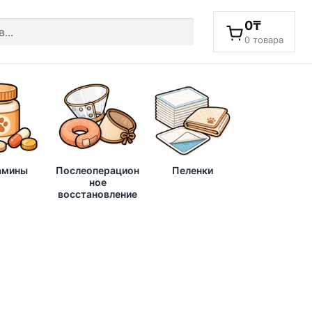
0
₸
0 товара
амины
Послеоперацион
Пеленки
ное
восстановление