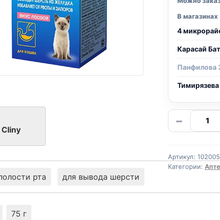
Можно зака
В магазинах
4 микрорай
Карасай Ба
Панфилова 
Тимирязева
Количе
−
товара
Cliny
Cliny
паста
Артикул:
10200
(ВЫВЕ
Категории:
Апте
ШЕРСТ
полости рта
для вывода шерсти
ЛОСОС
30мл
75 г