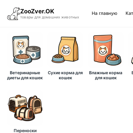
ZooZver.OK
На главную
Ка
товары для домашних животных
Ветеринарные
Сухие корма для
Влажные корма
диеты для кошек
кошек
для кошек
Переноски