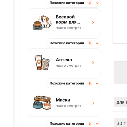
Похожие категории
9
Весовой
›
корм для
собак
часто смотрят
Похожие категории
9
Аптека
›
часто смотрят
Похожие категории
9
Миски
›
для 
часто смотрят
30 г
Похожие категории
9