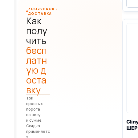
ZOOZVEROK •
ДОСТАВКА
Как
полу
чить
бесп
латн
ую д
оста
вку
Три
простых
порога
по весу
и сумме.
Clin
Скидка
ШЕР
применяетс
я