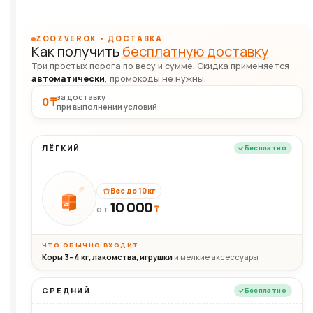
ZOOZVEROK • ДОСТАВКА
Как получить
бесплатную доставку
Три простых порога по весу и сумме. Скидка применяется
автоматически
, промокоды не нужны.
за доставку
0 ₸
при выполнении условий
ЛЁГКИЙ
Бесплатно
Вес до 10 кг
10 000
10кг
₸
ОТ
ЧТО ОБЫЧНО ВХОДИТ
Корм 3–4 кг, лакомства, игрушки
и мелкие аксессуары
СРЕДНИЙ
Бесплатно