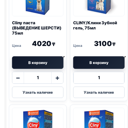
Cliny паста
CLINY/Клини Зубной
(ВЫВЕДЕНИЕ ШЕРСТИ)
гель, 75мл
75мл
4020
3100
₸
₸
В корзину
В корзину
Количество
Количество
−
+
товара
товара
Cliny
CLINY/
Узнать наличие
Узнать наличие
паста
Клини
(ВЫВЕДЕНИЕ
Зубной
ШЕРСТИ)
гель,
75мл
75мл