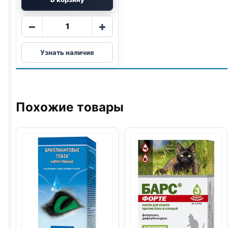
Количество
−
+
товара
Cliny
Узнать наличие
паста
(ВЫВЕДЕНИЕ
ШЕРСТИ,
ЛОСОСЬ)
30мл
Похожие товары