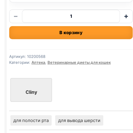
Количество
−
+
товара
Cliny
В корзину
паста
(ВЫВЕДЕНИЕ
ШЕРСТИ,
КУРИЦА)
Артикул:
10200568
30мл
Категории:
Аптека
,
Ветеринарные диеты для кошек
Cliny
для полости рта
для вывода шерсти