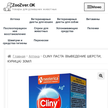
ZooZver.OK
Меню
товары для домашних животных
Аптека
Ветеринарные
Ветеринарные
Витамины
На главную
диеты для кошек
диеты для собак
Послеоперацион
Спреи для
Успокаивающие
Пеленки
ное
животных
средства
восстановление
Каталог
Шампуни и
Переноски
средства гигиены
Наши магазины
Главная
Аптека
CLINY ПАСТА (ВЫВЕДЕНИЕ ШЕРСТИ,
Вакансии
КУРИЦА) 30МЛ