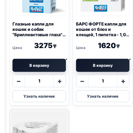
Глазные капли для
БАРС ФОРТЕ капли для
кошек и собак
кошек от блох и
"Бриллиантовые глаза",
клещей, 1 пипетка - 1,0
10мл
мл
3275
1620
₸
₸
В корзину
В корзину
Количество
Количество
−
+
−
+
товара
товара
Глазные
БАРС
Узнать наличие
Узнать наличие
капли
ФОРТЕ
для
капли
кошек
для
и
кошек
собак
от
"Бриллиантовые
блох