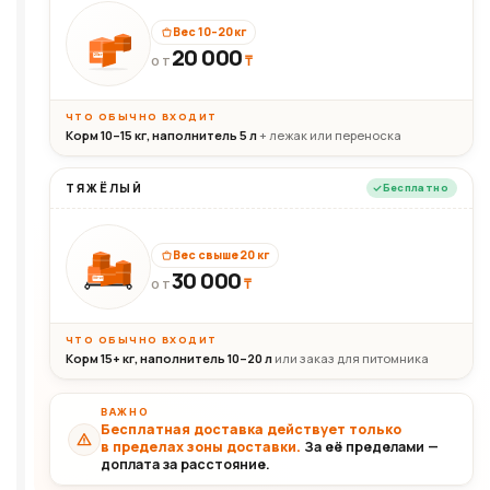
Вес 10–20 кг
20 000
₸
20кг
ОТ
ЧТО ОБЫЧНО ВХОДИТ
Корм 10–15 кг, наполнитель 5 л
+ лежак или переноска
ТЯЖЁЛЫЙ
Бесплатно
Вес свыше 20 кг
30 000
₸
30+кг
ОТ
ЧТО ОБЫЧНО ВХОДИТ
Корм 15+ кг, наполнитель 10–20 л
или заказ для питомника
ВАЖНО
Бесплатная доставка действует только
в пределах зоны доставки.
За её пределами —
доплата за расстояние.