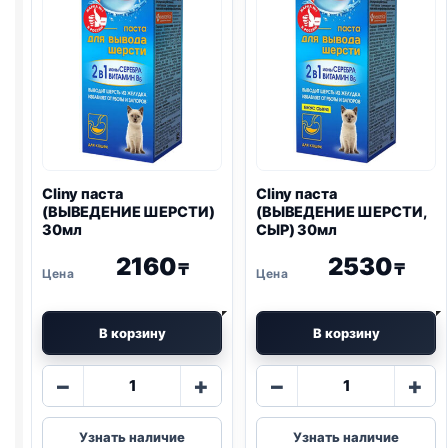
Cliny паста
Cliny паста
(ВЫВЕДЕНИЕ ШЕРСТИ)
(ВЫВЕДЕНИЕ ШЕРСТИ,
30мл
СЫР) 30мл
2160
2530
₸
₸
В корзину
В корзину
Количество
Количество
−
+
−
+
товара
товара
Cliny
Cliny
Узнать наличие
Узнать наличие
паста
паста