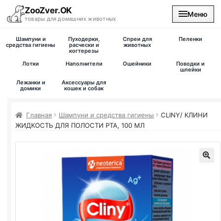
ZooZver.OK
Меню
товары для домашних животных
Шампуни и
Пуходерки,
Спреи для
Пеленки
На главную
средства гигиены
расчески и
животных
когтерезы
Лотки
Наполнители
Ошейники
Поводки и
Каталог
шлейки
Лежанки и
Аксессуары для
домики
кошек и собак
Наши магазины
Главная
Шампуни и средства гигиены
CLINY/ КЛИНИ
Вакансии
ЖИДКОСТЬ ДЛЯ ПОЛОСТИ РТА, 100 МЛ