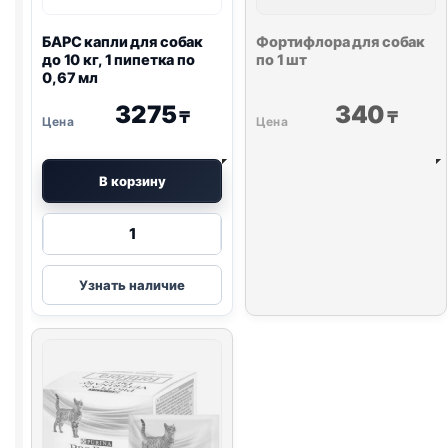
БАРС капли для собак
Фортифлора
для собак
до 10 кг, 1 пипетка по
по 1 шт
0,67 мл
3275
340
₸
₸
В корзину
Количество
товара
БАРС
Узнать наличие
капли
для
собак
до
10
кг,
1