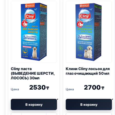
ШЕРСТИ)
ШЕРСТИ,
30мл
СЫР)
30мл
Cliny паста
Клини Cliny лосьон для
(ВЫВЕДЕНИЕ ШЕРСТИ,
глаз очищающий 50 мл
ЛОСОСЬ) 30мл
2530
2700
₸
₸
В корзину
В корзину