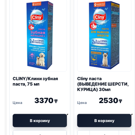
CLINY/Клини зубная
Cliny паста
паста, 75 мл
(ВЫВЕДЕНИЕ ШЕРСТИ,
КУРИЦА) 30мл
3370
2530
₸
₸
В корзину
В корзину
Количество
Количество