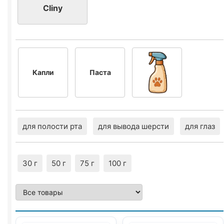
Cliny
Капли
Паста
для полости рта
для вывода шерсти
для глаз
30 г
50 г
75 г
100 г