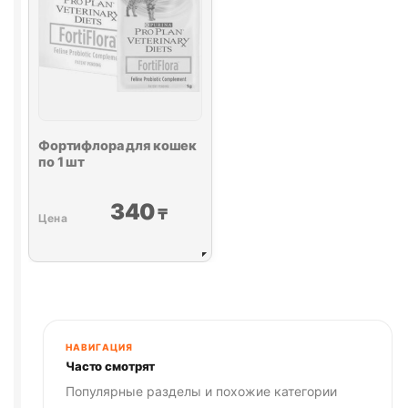
пипетка
по
0,67
мл
Фортифлора
для кошек
по 1 шт
340
₸
НАВИГАЦИЯ
Часто смотрят
Популярные разделы и похожие категории