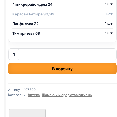
1 шт
4 микрорайон дом 24
нет
Карасай Батыра 90/92
1 шт
Панфилова 32
1 шт
Тимирязева 68
Количество
товара
CLINY/
В корзину
Клини
жидкость
для
полости
Артикул:
107399
рта,
Категории:
Аптека
,
Шампуни и средства гигиены
100
мл