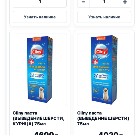
−
+
товара
товара
CLINY/
Cliny
Узнать наличие
Узнать наличие
Клини
паста
зубная
(ВЫВЕДЕНИЕ
паста,
ШЕРСТИ,
75
КУРИЦА)
мл
30мл
Cliny паста
Cliny паста
(ВЫВЕДЕНИЕ ШЕРСТИ,
(ВЫВЕДЕНИЕ ШЕРСТИ)
КУРИЦА) 75мл
75мл
4600
4020