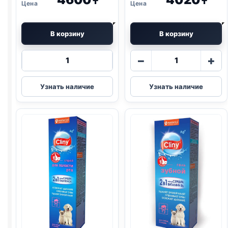
₸
₸
В корзину
В корзину
Количество
Количество
−
+
товара
товара
Cliny
Cliny
Узнать наличие
Узнать наличие
паста
паста
(ВЫВЕДЕНИЕ
(ВЫВЕДЕНИЕ
ШЕРСТИ,
ШЕРСТИ)
КУРИЦА)
75мл
75мл