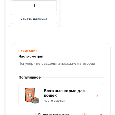
Количество
товара
Trendline
Узнать наличие
сух.
(ЯГЕНОК
И
РИС)
мешок
15кг
НАВИГАЦИЯ
Часто смотрят
Популярные разделы и похожие категории
Популярное
Влажные корма для
›
кошек
часто смотрят
Похожие категории
9