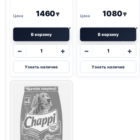
1460
1080
₸
₸
В корзину
В корзину
Количество
Количество
−
+
−
+
товара
товара
Chappi
Chappi
Узнать наличие
Узнать наличие
сух.
сух.
(ГОВЯДИНА)
(ГОВЯДИНА
весовой
ПО-
1кг
ДОМАШНЕМУ
600г