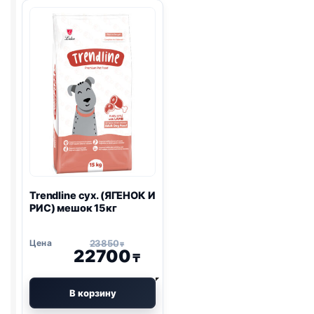
ПО-
И
ДОМАШНЕМУ)
СРЕДНИЕ
600г
ПОРОДЫ,
ЯГНЕНОК)
мешок
12кг
Trendline сух. (ЯГЕНОК И
РИС) мешок 15кг
23850
₸
22700
₸
В корзину