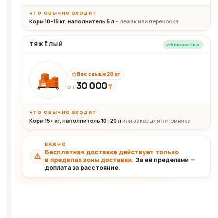
ЧТО ОБЫЧНО ВХОДИТ
Корм 10–15 кг, наполнитель 5 л
+ лежак или переноска
ТЯЖЁЛЫЙ
Бесплатно
Вес свыше 20 кг
30 000
₸
30+кг
ОТ
ЧТО ОБЫЧНО ВХОДИТ
Корм 15+ кг, наполнитель 10–20 л
или заказ для питомника
ВАЖНО
Бесплатная доставка действует только
в пределах зоны доставки.
За её пределами —
доплата за расстояние.