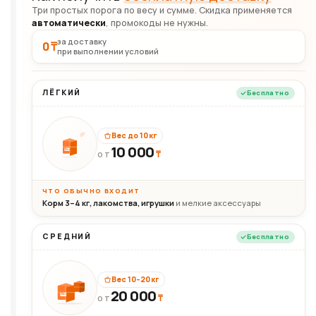
Три простых порога по весу и сумме. Скидка применяется
автоматически
, промокоды не нужны.
за доставку
0 ₸
при выполнении условий
ЛЁГКИЙ
Бесплатно
Вес до 10 кг
10 000
10кг
₸
ОТ
ЧТО ОБЫЧНО ВХОДИТ
Корм 3–4 кг, лакомства, игрушки
и мелкие аксессуары
СРЕДНИЙ
Бесплатно
Вес 10–20 кг
20 000
₸
20кг
ОТ