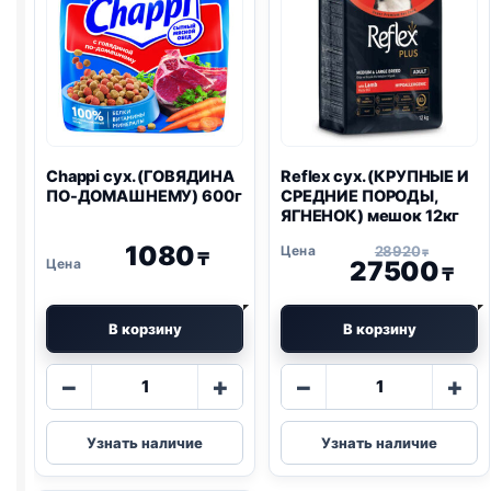
Chappi сух. (ГОВЯДИНА
Reflex сух. (КРУПНЫЕ И
ПО-ДОМАШНЕМУ) 600г
СРЕДНИЕ ПОРОДЫ,
ЯГНЕНОК) мешок 12кг
1080
28920
₸
₸
27500
₸
В корзину
В корзину
Количество
Количество
−
+
−
+
товара
товара
Chappi
Reflex
Узнать наличие
Узнать наличие
сух.
сух.
(ГОВЯДИНА
(КРУПНЫЕ