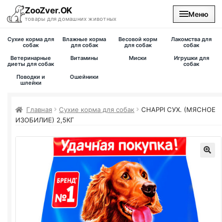
ZooZver.OK
Меню
товары для домашних животных
Сухие корма для
Влажные корма
Весовой корм
Лакомства для
На главную
собак
для собак
для собак
собак
Ветеринарные
Витамины
Миски
Игрушки для
диеты для собак
собак
Каталог
Поводки и
Ошейники
шлейки
Наши магазины
Главная
Сухие корма для собак
CHAPPI СУХ. (МЯСНОЕ
ИЗОБИЛИЕ) 2,5КГ
Вакансии